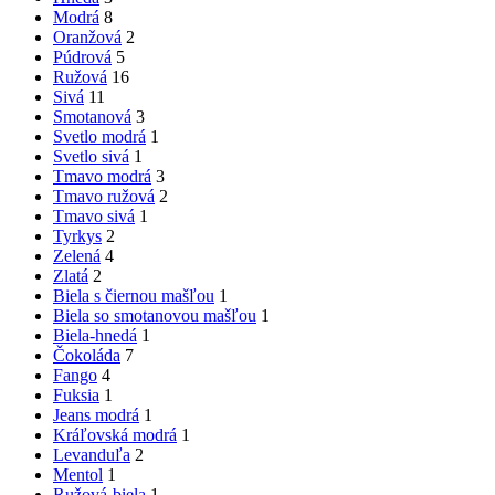
Modrá
8
Oranžová
2
Púdrová
5
Ružová
16
Sivá
11
Smotanová
3
Svetlo modrá
1
Svetlo sivá
1
Tmavo modrá
3
Tmavo ružová
2
Tmavo sivá
1
Tyrkys
2
Zelená
4
Zlatá
2
Biela s čiernou mašľou
1
Biela so smotanovou mašľou
1
Biela-hnedá
1
Čokoláda
7
Fango
4
Fuksia
1
Jeans modrá
1
Kráľovská modrá
1
Levanduľa
2
Mentol
1
Ružová-biela
1