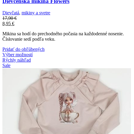
Dievčenská mikina Flowers
Dievčatá
,
mikiny a svetre
17,90
€
8,95
€
Mikina sa hodí do prechodného počasia na každodenné nosenie.
Číslovanie sedí podľa veku.
Pridať do obľúbených
Výber možností
Rýchly náhľad
Sale