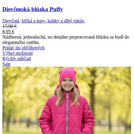
Dievčenská blúzka Puffy
Dievčatá
,
tričká a topy- krátky a dlhý rukáv,
17,90
€
8,95
€
Nádherná, jednoduchá, no detailne prepracovaná blúzka sa hodí do
elegantného outfitu.
Pridať do obľúbených
Výber možností
Rýchly náhľad
Sale