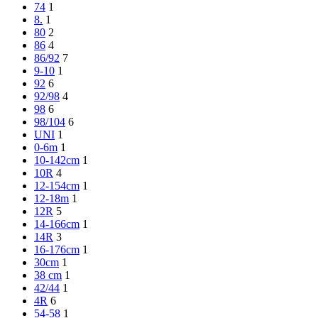
74
1
8.
1
80
2
86
4
86/92
7
9-10
1
92
6
92/98
4
98
6
98/104
6
UNI
1
0-6m
1
10-142cm
1
10R
4
12-154cm
1
12-18m
1
12R
5
14-166cm
1
14R
3
16-176cm
1
30cm
1
38 cm
1
42/44
1
4R
6
54-58
1