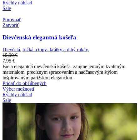
Rýchly náhľad
Sale
Porovnať
Zatvoriť
Dievčenská elegantná košeľa
Dievčatá
,
tričká a topy- krátky a dlhý rukáv,
15,90
€
7,95
€
Biela elegantná dievčenská košeľa zaujme jemným kvalitným
materiálom, precíznym spracovaním a nadčasovým štýlom
inšpirovaným parížskou eleganciou.
Pridať do obľúbených
Výber možností
Rýchly náhľad
Sale