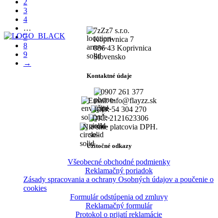
2
3
4
…
7zZz7 s.r.o.
7
Koprivnica 7
8
086 43 Koprivnica
9
Slovensko
→
Kontaktné údaje
0907 261 377
Email: info@flayzz.sk
IČO: 54 304 270
DIČ: 2121623306
Nie sme platcovia DPH.
Užitočné odkazy
Všeobecné obchodné podmienky
Reklamačný poriadok
Zásady spracovania a ochrany Osobných údajov a poučenie o
cookies
Formulár odstúpenia od zmluvy
Reklamačný formulár
Protokol o prijatí reklamácie