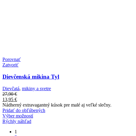
Porovnať
Zatvoriť
Dievčenská mikina Tyl
Dievčatá
,
mikiny a svetre
27,90
€
13,95
€
Nádherný extravagantný kúsok pre malé aj veľké slečny.
Pridať do obľúbených
Výber možností
Rýchly náhľad
1