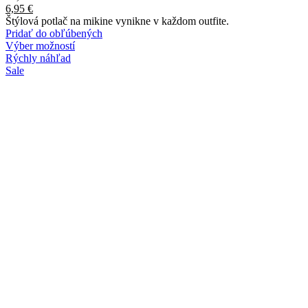
6,95
€
Štýlová potlač na mikine vynikne v každom outfite.
Pridať do obľúbených
Výber možností
Rýchly náhľad
Sale