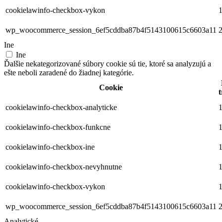
cookielawinfo-checkbox-vykon
1
wp_woocommerce_session_6ef5cddba87b4f5143100615c6603a11
2
Ine
Ine
Ďalšie nekategorizované súbory cookie sú tie, ktoré sa analyzujú a
ešte neboli zaradené do žiadnej kategórie.
Cookie
t
cookielawinfo-checkbox-analyticke
1
cookielawinfo-checkbox-funkcne
1
cookielawinfo-checkbox-ine
1
cookielawinfo-checkbox-nevyhnutne
1
cookielawinfo-checkbox-vykon
1
wp_woocommerce_session_6ef5cddba87b4f5143100615c6603a11
2
Analytické