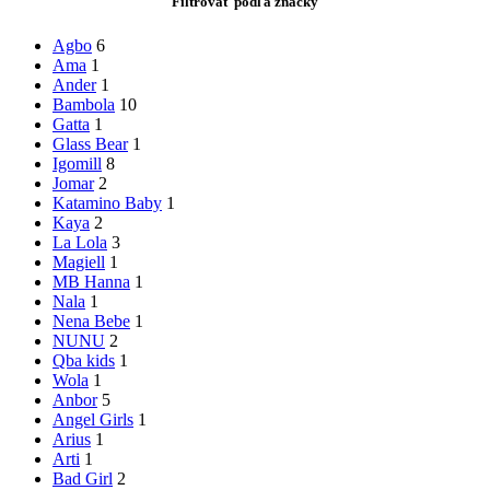
Filtrovať podľa značky
Agbo
6
Ama
1
Ander
1
Bambola
10
Gatta
1
Glass Bear
1
Igomill
8
Jomar
2
Katamino Baby
1
Kaya
2
La Lola
3
Magiell
1
MB Hanna
1
Nala
1
Nena Bebe
1
NUNU
2
Qba kids
1
Wola
1
Anbor
5
Angel Girls
1
Arius
1
Arti
1
Bad Girl
2