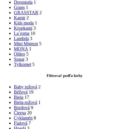
Dresmoda
1
Grans
1
GRASSTAR
2
Kamir
2
Kids moda
1
Kropkami
3
La´roma
10
Lambda
3
Mini Mignon
5
MONA
1
Olileo
5
Sugar
3
Tylkomet
5
Filtrovať podľa farby
Baby ružová
2
Béžová
19
Biela
17
Biela-ružová
1
Bordová
9
Čierna
20
Cyklamén
8
Fialová
7
Hnedá
3