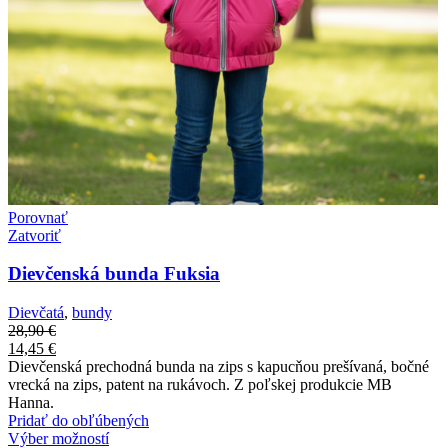
Porovnať
Zatvoriť
Dievčenská bunda Fuksia
Dievčatá
,
bundy
28,90
€
14,45
€
Dievčenská prechodná bunda na zips s kapucňou prešívaná, bočné
vrecká na zips, patent na rukávoch. Z poľskej produkcie MB
Hanna.
Pridať do obľúbených
Výber možností