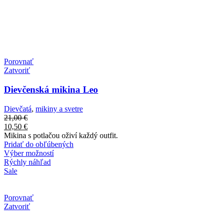
Porovnať
Zatvoriť
Dievčenská mikina Leo
Dievčatá
,
mikiny a svetre
21,00
€
10,50
€
Mikina s potlačou oživí každý outfit.
Pridať do obľúbených
Výber možností
Rýchly náhľad
Sale
Porovnať
Zatvoriť