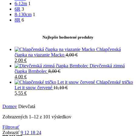
6-12m
1
6R
3
8-130cm
1
8R
6
Najlepšie hodnotené produkty
Chlapčenská
čiapka na viazanie Macko
4,00
€
2,00
€
Dievčenská zimná
čiapka Brmbolec
8,00
€
4,00
€
Chlapčenské tričko
Let it snow červené
11,10
€
5,55
€
Domov
Dievčatá
Zobrazených 1–12 z 101 výsledkov
Filtrovať
Zobraziť
9
12
18
24