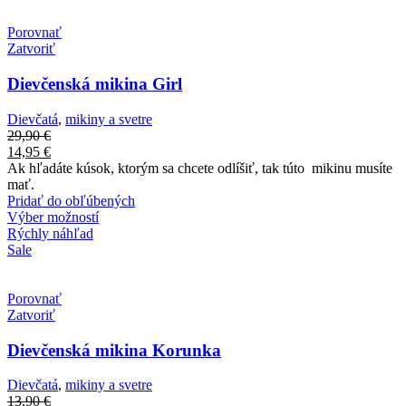
Porovnať
Zatvoriť
Dievčenská mikina Girl
Dievčatá
,
mikiny a svetre
29,90
€
14,95
€
Ak hľadáte kúsok, ktorým sa chcete odlíšiť, tak túto mikinu musíte
mať.
Pridať do obľúbených
Výber možností
Rýchly náhľad
Sale
Porovnať
Zatvoriť
Dievčenská mikina Korunka
Dievčatá
,
mikiny a svetre
13,90
€