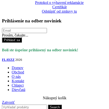
Protokol o vybavení reklamácie
Certifikát
Odstúpiť od zmluvy tu
Prihlásenie na odber noviniek
Prosím, čakajte...
Prihlásiť sa
Boli ste úspešne prihlásený na odber noviniek!
FLAYZZ
2026
Domov
Obchod
O nás
Kontakt
Chlapci
Dievčatá
Nákupný košík
Zatvoriť
Search