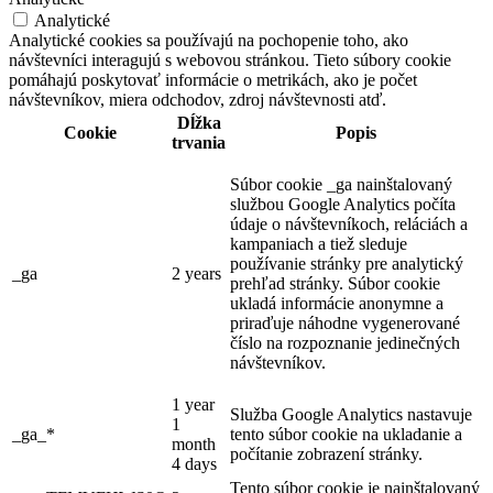
Analytické
Analytické cookies sa používajú na pochopenie toho, ako
návštevníci interagujú s webovou stránkou. Tieto súbory cookie
pomáhajú poskytovať informácie o metrikách, ako je počet
návštevníkov, miera odchodov, zdroj návštevnosti atď.
Dĺžka
Cookie
Popis
trvania
Súbor cookie _ga nainštalovaný
službou Google Analytics počíta
údaje o návštevníkoch, reláciách a
kampaniach a tiež sleduje
používanie stránky pre analytický
_ga
2 years
prehľad stránky. Súbor cookie
ukladá informácie anonymne a
priraďuje náhodne vygenerované
číslo na rozpoznanie jedinečných
návštevníkov.
1 year
Služba Google Analytics nastavuje
1
_ga_*
tento súbor cookie na ukladanie a
month
počítanie zobrazení stránky.
4 days
Tento súbor cookie je nainštalovaný