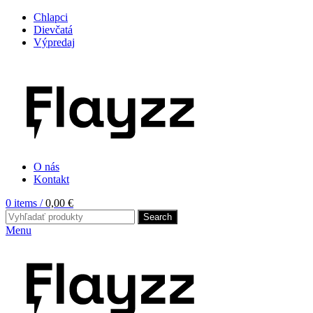
Chlapci
Dievčatá
Výpredaj
O nás
Kontakt
0
items
/
0,00
€
Search
Menu