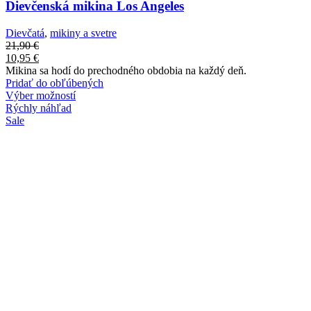
Dievčenská mikina Los Angeles
Dievčatá
,
mikiny a svetre
21,90
€
10,95
€
Mikina sa hodí do prechodného obdobia na každý deň.
Pridať do obľúbených
Výber možností
Rýchly náhľad
Sale