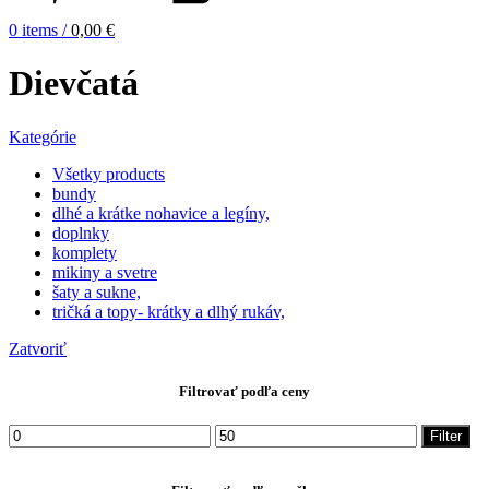
0
items
/
0,00
€
Dievčatá
Kategórie
Všetky
products
bundy
dlhé a krátke nohavice a legíny,
doplnky
komplety
mikiny a svetre
šaty a sukne,
tričká a topy- krátky a dlhý rukáv,
Zatvoriť
Filtrovať podľa ceny
Minimálna
Maximálna
Filter
cena
cena