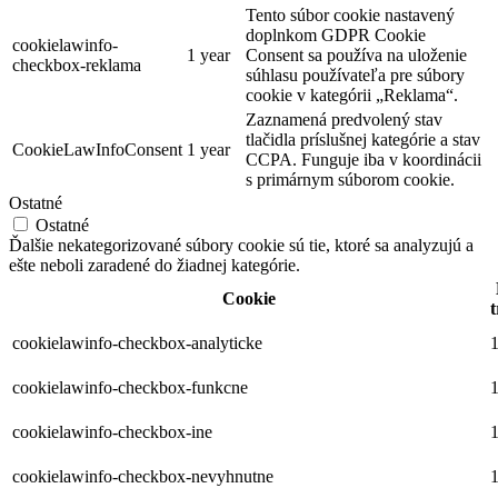
Tento súbor cookie nastavený
doplnkom GDPR Cookie
cookielawinfo-
1 year
Consent sa používa na uloženie
checkbox-reklama
súhlasu používateľa pre súbory
cookie v kategórii „Reklama“.
Zaznamená predvolený stav
tlačidla príslušnej kategórie a stav
CookieLawInfoConsent
1 year
CCPA. Funguje iba v koordinácii
s primárnym súborom cookie.
Ostatné
Ostatné
Ďalšie nekategorizované súbory cookie sú tie, ktoré sa analyzujú a
ešte neboli zaradené do žiadnej kategórie.
Cookie
t
cookielawinfo-checkbox-analyticke
1
cookielawinfo-checkbox-funkcne
1
cookielawinfo-checkbox-ine
1
cookielawinfo-checkbox-nevyhnutne
1