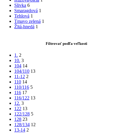
Slivka
6
Smaragdová
1
Tehlová
1
Tmavo zelená
1
Žltá-hnedá
1
Filtrovať podľa veľkosti
1.
2
10.
3
104
14
104/110
13
11-12
2
110
14
110/116
5
116
17
116/122
13
12.
3
122
13
122/128
5
128
23
128/134
12
13-14
2