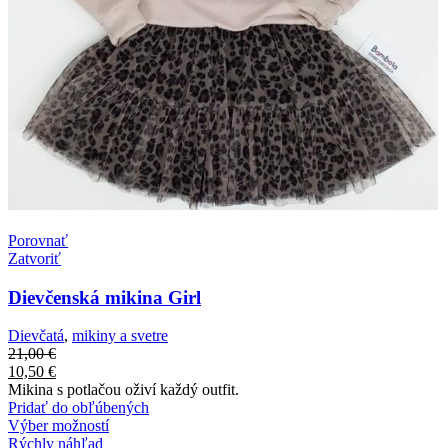
Porovnať
Zatvoriť
Dievčenská mikina Girl
Dievčatá
,
mikiny a svetre
21,00
€
10,50
€
Mikina s potlačou oživí každý outfit.
Pridať do obľúbených
Výber možností
Rýchly náhľad