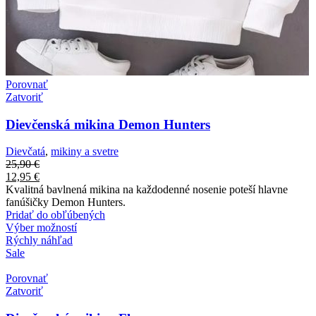
Porovnať
Zatvoriť
Dievčenská mikina Demon Hunters
Dievčatá
,
mikiny a svetre
25,90
€
12,95
€
Kvalitná bavlnená mikina na každodenné nosenie poteší hlavne
fanúšičky Demon Hunters.
Pridať do obľúbených
Výber možností
Rýchly náhľad
Sale
Porovnať
Zatvoriť