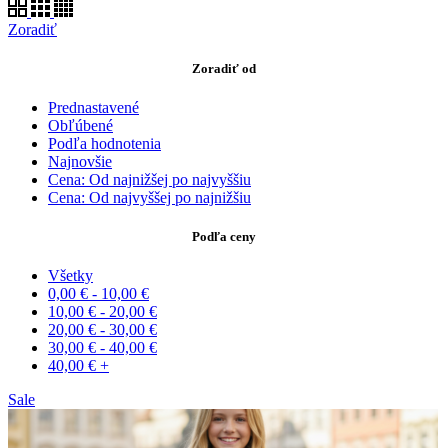
Zoradiť
Zoradiť od
Prednastavené
Obľúbené
Podľa hodnotenia
Najnovšie
Cena: Od najnižšej po najvyššiu
Cena: Od najvyššej po najnižšiu
Podľa ceny
Všetky
0,00
€
-
10,00
€
10,00
€
-
20,00
€
20,00
€
-
30,00
€
30,00
€
-
40,00
€
40,00
€
+
Sale