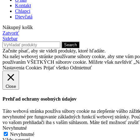
Kontakt
Chlapci
Dievčatá
Nákupný košík
Zatvoriť
Sidebar
Search
Začnite písať, aby ste videli produkty, ktoré hľadáte.
Na našej webovej stránke používame súbory cookie, aby sme vám posky
používaním VŠETKÝCH súborov cookie. Môžete však navštíviť „Nast
Nastavenia Cookies
Prijať všetko
Odmietnuť
Close
Prehľad ochrany osobných údajov
Táto webová stránka používa súbory cookie na zlepšenie vášho zážitk
nevyhnutné pre fungovanie základných funkcií webovej stránky. Použ
vo vašom prehliadači iba s vaším súhlasom. Máte tiež možnosť zrušiť 
Nevyhnutné
Nevyhnutné
Vždy zapnuté