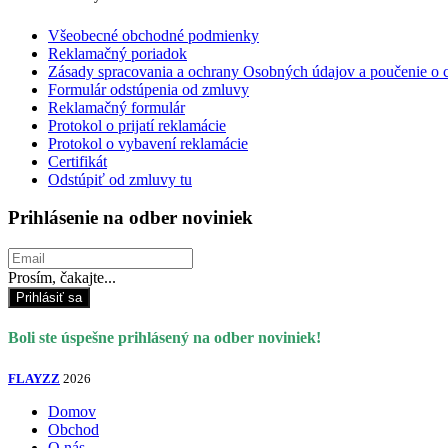
Všeobecné obchodné podmienky
Reklamačný poriadok
Zásady spracovania a ochrany Osobných údajov a poučenie o 
Formulár odstúpenia od zmluvy
Reklamačný formulár
Protokol o prijatí reklamácie
Protokol o vybavení reklamácie
Certifikát
Odstúpiť od zmluvy tu
Prihlásenie na odber noviniek
Prosím, čakajte...
Prihlásiť sa
Boli ste úspešne prihlásený na odber noviniek!
FLAYZZ
2026
Domov
Obchod
O nás