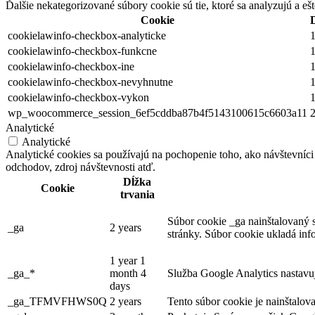
Ďalšie nekategorizované súbory cookie sú tie, ktoré sa analyzujú a ešt
Cookie
cookielawinfo-checkbox-analyticke
1
cookielawinfo-checkbox-funkcne
1
cookielawinfo-checkbox-ine
1
cookielawinfo-checkbox-nevyhnutne
1
cookielawinfo-checkbox-vykon
1
wp_woocommerce_session_6ef5cddba87b4f5143100615c6603a11
2
Analytické
Analytické
Analytické cookies sa používajú na pochopenie toho, ako návštevníci
odchodov, zdroj návštevnosti atď.
Dĺžka
Cookie
trvania
Súbor cookie _ga nainštalovaný s
_ga
2 years
stránky. Súbor cookie ukladá in
1 year 1
_ga_*
month 4
Služba Google Analytics nastavuj
days
_ga_TFMVFHWS0Q
2 years
Tento súbor cookie je nainštalov