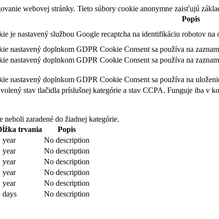
ovanie webovej stránky. Tieto súbory cookie anonymne zaisťujú zákla
Popis
kie je nastavený službou Google recaptcha na identifikáciu robotov n
kie nastavený doplnkom GDPR Cookie Consent sa používa na zaznamena
kie nastavený doplnkom GDPR Cookie Consent sa používa na zaznamena
kie nastavený doplnkom GDPR Cookie Consent sa používa na uloženie 
olený stav tlačidla príslušnej kategórie a stav CCPA. Funguje iba v k
e neboli zaradené do žiadnej kategórie.
Dĺžka trvania
Popis
 year
No description
 year
No description
 year
No description
 year
No description
 year
No description
 days
No description