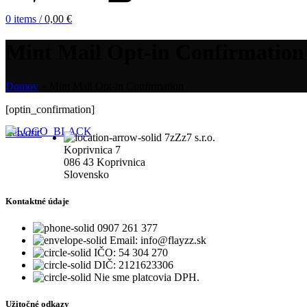
0
items
/
0,00
€
Mint Mail Opt-in Confirmation
Domov
»
Mint Mail Opt-in Confirmation
[optin_confirmation]
Zatvoriť
7zZz7 s.r.o.
Koprivnica 7
086 43 Koprivnica
Slovensko
Kontaktné údaje
0907 261 377
Email: info@flayzz.sk
IČO: 54 304 270
DIČ: 2121623306
Nie sme platcovia DPH.
Užitočné odkazy