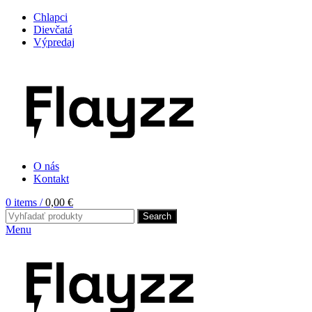
Chlapci
Dievčatá
Výpredaj
O nás
Kontakt
0
items
/
0,00
€
Search
Menu