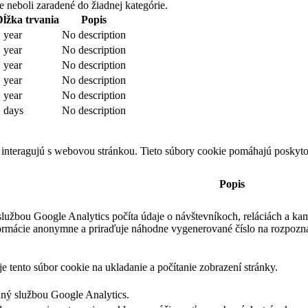
e neboli zaradené do žiadnej kategórie.
Dĺžka trvania
Popis
 year
No description
 year
No description
 year
No description
 year
No description
 year
No description
 days
No description
 interagujú s webovou stránkou. Tieto súbory cookie pomáhajú poskyto
Popis
lužbou Google Analytics počíta údaje o návštevníkoch, reláciách a kam
formácie anonymne a priraďuje náhodne vygenerované číslo na rozpozn
e tento súbor cookie na ukladanie a počítanie zobrazení stránky.
aný službou Google Analytics.