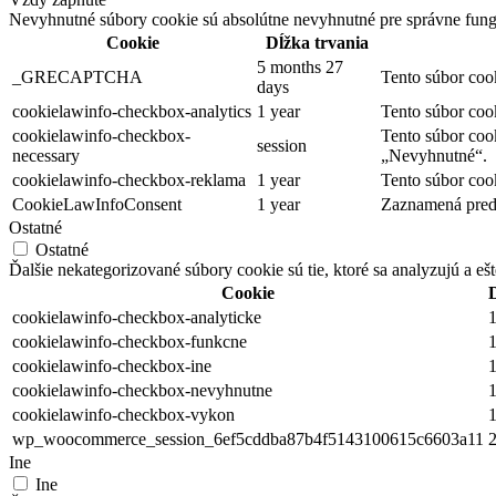
Nevyhnutné súbory cookie sú absolútne nevyhnutné pre správne fung
Cookie
Dĺžka trvania
5 months 27
_GRECAPTCHA
Tento súbor coo
days
cookielawinfo-checkbox-analytics
1 year
Tento súbor coo
cookielawinfo-checkbox-
Tento súbor coo
session
necessary
„Nevyhnutné“.
cookielawinfo-checkbox-reklama
1 year
Tento súbor coo
CookieLawInfoConsent
1 year
Zaznamená predv
Ostatné
Ostatné
Ďalšie nekategorizované súbory cookie sú tie, ktoré sa analyzujú a ešt
Cookie
cookielawinfo-checkbox-analyticke
1
cookielawinfo-checkbox-funkcne
1
cookielawinfo-checkbox-ine
1
cookielawinfo-checkbox-nevyhnutne
1
cookielawinfo-checkbox-vykon
1
wp_woocommerce_session_6ef5cddba87b4f5143100615c6603a11
2
Ine
Ine