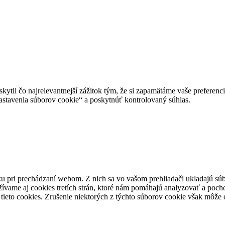
tli čo najrelevantnejší zážitok tým, že si zapamätáme vaše preferencie
avenia súborov cookie“ a poskytnúť kontrolovaný súhlas.
u pri prechádzaní webom. Z nich sa vo vašom prehliadači ukladajú súb
ívame aj cookies tretích strán, ktoré nám pomáhajú analyzovať a pocho
tieto cookies. Zrušenie niektorých z týchto súborov cookie však môže o