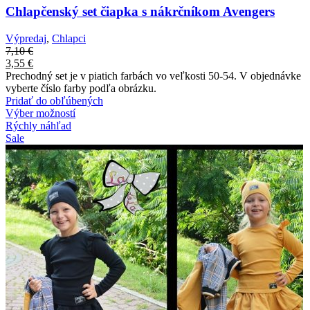
Chlapčenský set čiapka s nákrčníkom Avengers
Výpredaj
,
Chlapci
7,10
€
3,55
€
Prechodný set je v piatich farbách vo veľkosti 50-54. V objednávke
vyberte číslo farby podľa obrázku.
Pridať do obľúbených
Výber možností
Rýchly náhľad
Sale