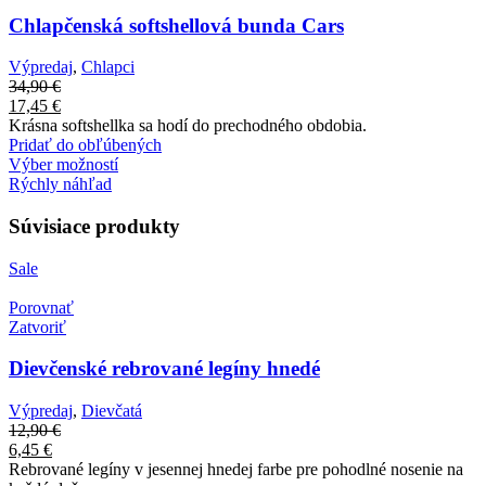
Chlapčenská softshellová bunda Cars
Výpredaj
,
Chlapci
34,90
€
17,45
€
Krásna softshellka sa hodí do prechodného obdobia.
Pridať do obľúbených
Výber možností
Rýchly náhľad
Súvisiace produkty
Sale
Porovnať
Zatvoriť
Dievčenské rebrované legíny hnedé
Výpredaj
,
Dievčatá
12,90
€
6,45
€
Rebrované legíny v jesennej hnedej farbe pre pohodlné nosenie na