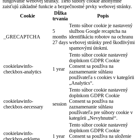
fungovanie webovej stránky. Tieto súbory cookie anonymne
zaisťujú základné funkcie a bezpečnostné prvky webovej stránky.
Dĺžka
Cookie
Popis
trvania
Tento súbor cookie je nastavený
5
službou Google recaptcha na
_GRECAPTCHA
months
identifikáciu robotov na ochranu
27 days
webovej stránky pred škodlivými
spamovými útokmi.
Tento súbor cookie nastavený
doplnkom GDPR Cookie
cookielawinfo-
Consent sa používa na
1 year
checkbox-analytics
zaznamenanie súhlasu
používateľa s cookies v kategórii
„Analytics“.
Tento súbor cookie nastavený
doplnkom GDPR Cookie
cookielawinfo-
Consent sa používa na
session
checkbox-necessary
zaznamenanie súhlasu
používateľa pre súbory cookie v
kategórii „Nevyhnutné“.
Tento súbor cookie nastavený
doplnkom GDPR Cookie
cookielawinfo-
1 year
Consent sa používa na uloženie
checkbox-reklama