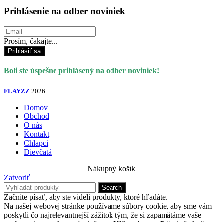
Prihlásenie na odber noviniek
Prosím, čakajte...
Prihlásiť sa
Boli ste úspešne prihlásený na odber noviniek!
FLAYZZ
2026
Domov
Obchod
O nás
Kontakt
Chlapci
Dievčatá
Nákupný košík
Zatvoriť
Search
Začnite písať, aby ste videli produkty, ktoré hľadáte.
Na našej webovej stránke používame súbory cookie, aby sme vám
poskytli čo najrelevantnejší zážitok tým, že si zapamätáme vaše