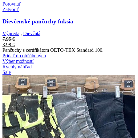
Porovnať
Zatvoriť
Dievčenské pančuchy fuksia
Výpredaj
,
Dievčatá
7,95
€
3,98
€
Pančuchy s certifikátom OETO-TEX Standard 100.
Pridať do obľúbených
Výber možností
Rýchly náhľad
Sale