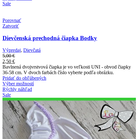
Sale
Porovnať
Zatvoriť
Dievčenská prechodná čiapka Bodky
Výpredaj
,
Dievčatá
5,00
€
2,50
€
Bavlnená dvojvrstvová čiapka je vo veľkosti UNI - obvod čiapky
36-58 cm. V dvoch farbách číslo vyberte podľa obrázku.
Pridať do obľúbených
Výber možností
Rýchly náhľad
Sale