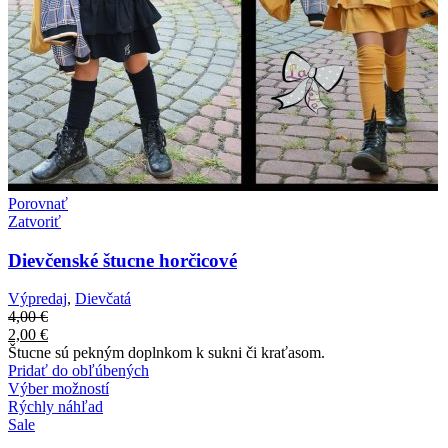
Porovnať
Zatvoriť
Dievčenské štucne horčicové
Výpredaj
,
Dievčatá
4,00
€
2,00
€
Štucne sú pekným doplnkom k sukni či kraťasom.
Pridať do obľúbených
Výber možností
Rýchly náhľad
Sale