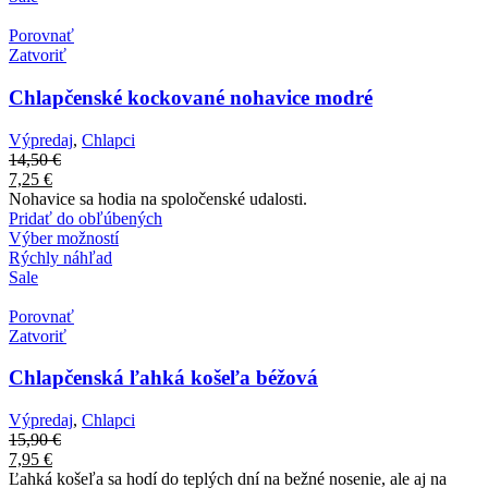
Porovnať
Zatvoriť
Chlapčenské kockované nohavice modré
Výpredaj
,
Chlapci
14,50
€
7,25
€
Nohavice sa hodia na spoločenské udalosti.
Pridať do obľúbených
Výber možností
Rýchly náhľad
Sale
Porovnať
Zatvoriť
Chlapčenská ľahká košeľa béžová
Výpredaj
,
Chlapci
15,90
€
7,95
€
Ľahká košeľa sa hodí do teplých dní na bežné nosenie, ale aj na