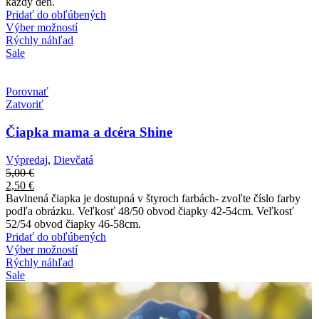
každý deň.
Pridať do obľúbených
Výber možností
Rýchly náhľad
Sale
Porovnať
Zatvoriť
Čiapka mama a dcéra Shine
Výpredaj
,
Dievčatá
5,00
€
2,50
€
Bavlnená čiapka je dostupná v štyroch farbách- zvoľte číslo farby
podľa obrázku. Veľkosť 48/50 obvod čiapky 42-54cm. Veľkosť
52/54 obvod čiapky 46-58cm.
Pridať do obľúbených
Výber možností
Rýchly náhľad
Sale