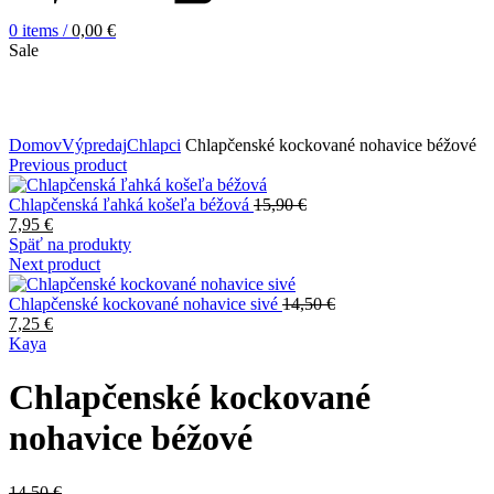
0
items
/
0,00
€
Sale
Zväčšiť obrázok
Domov
Výpredaj
Chlapci
Chlapčenské kockované nohavice béžové
Previous product
Chlapčenská ľahká košeľa béžová
15,90
€
7,95
€
Späť na produkty
Next product
Chlapčenské kockované nohavice sivé
14,50
€
7,25
€
Kaya
Chlapčenské kockované
nohavice béžové
14,50
€