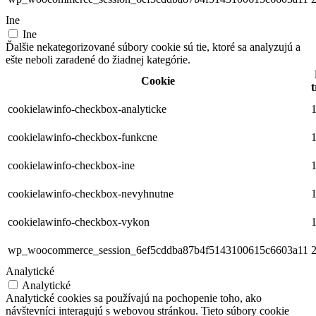
Ine
Ine
Ďalšie nekategorizované súbory cookie sú tie, ktoré sa analyzujú a
ešte neboli zaradené do žiadnej kategórie.
Cookie
t
cookielawinfo-checkbox-analyticke
1
cookielawinfo-checkbox-funkcne
1
cookielawinfo-checkbox-ine
1
cookielawinfo-checkbox-nevyhnutne
1
cookielawinfo-checkbox-vykon
1
wp_woocommerce_session_6ef5cddba87b4f5143100615c6603a11
2
Analytické
Analytické
Analytické cookies sa používajú na pochopenie toho, ako
návštevníci interagujú s webovou stránkou. Tieto súbory cookie