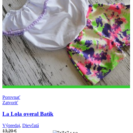
Porovnať
Zatvoriť
La Lola overal Batik
Výpredaj
,
Dievčatá
13,20
€
7zZz7 s.r.o.