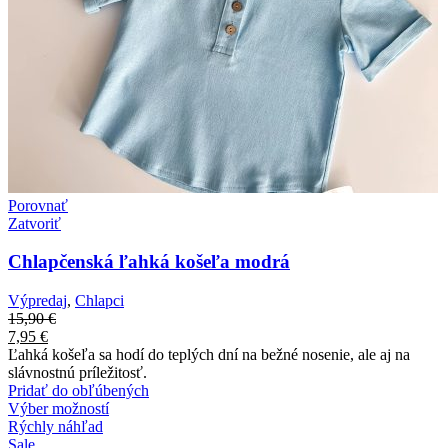
Porovnať
Zatvoriť
Chlapčenská ľahká košeľa modrá
Výpredaj
,
Chlapci
15,90
€
7,95
€
Ľahká košeľa sa hodí do teplých dní na bežné nosenie, ale aj na
slávnostnú príležitosť.
Pridať do obľúbených
Výber možností
Rýchly náhľad
Sale