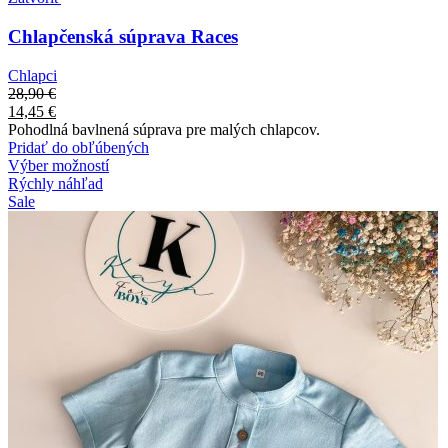
Chlapčenská súprava Races
Chlapci
28,90
€
14,45
€
Pohodlná bavlnená súprava pre malých chlapcov.
Pridať do obľúbených
Výber možností
Rýchly náhľad
Sale