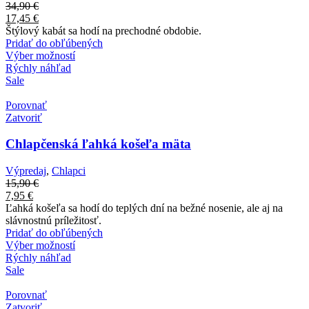
34,90
€
17,45
€
Štýlový kabát sa hodí na prechodné obdobie.
Pridať do obľúbených
Výber možností
Rýchly náhľad
Sale
Porovnať
Zatvoriť
Chlapčenská ľahká košeľa mäta
Výpredaj
,
Chlapci
15,90
€
7,95
€
Ľahká košeľa sa hodí do teplých dní na bežné nosenie, ale aj na
slávnostnú príležitosť.
Pridať do obľúbených
Výber možností
Rýchly náhľad
Sale
Porovnať
Zatvoriť