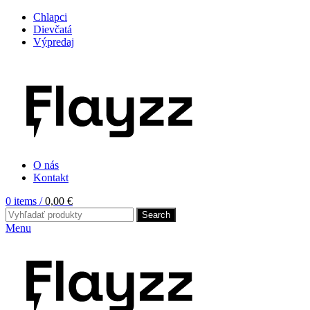
Chlapci
Dievčatá
Výpredaj
O nás
Kontakt
0
items
/
0,00
€
Search
Menu