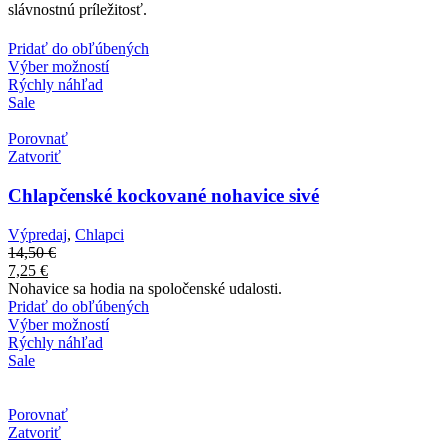
slávnostnú príležitosť.
Pridať do obľúbených
Výber možností
Rýchly náhľad
Sale
Porovnať
Zatvoriť
Chlapčenské kockované nohavice sivé
Výpredaj
,
Chlapci
14,50
€
7,25
€
Nohavice sa hodia na spoločenské udalosti.
Pridať do obľúbených
Výber možností
Rýchly náhľad
Sale
Porovnať
Zatvoriť