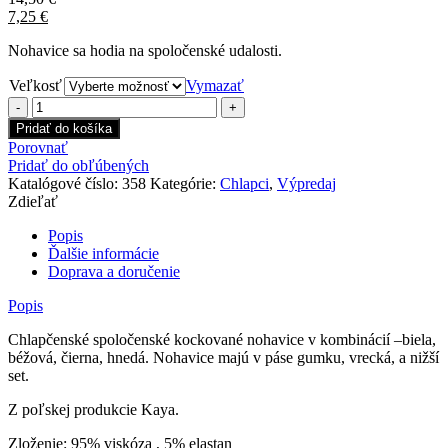
7,25
€
Nohavice sa hodia na spoločenské udalosti.
Veľkosť
Vymazať
množstvo
Chlapčenské
Pridať do košíka
kockované
Porovnať
nohavice
Pridať do obľúbených
béžové
Katalógové číslo:
358
Kategórie:
Chlapci
,
Výpredaj
Zdieľať
Popis
Ďalšie informácie
Doprava a doručenie
Popis
Chlapčenské spoločenské kockované nohavice v kombinácií –biela,
béžová, čierna, hnedá. Nohavice majú v páse gumku, vrecká, a nižší
set.
Z poľskej produkcie Kaya.
Zloženie: 95% viskóza , 5% elastan