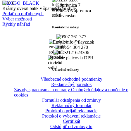
6,60
€
Koprivnica 7
Krásny overal batik v španielskom štýle.
086 43 Koprivnica
Pridať do obľúbených
Slovensko
Výber možností
Rýchly náhľad
Kontaktné údaje
0907 261 377
Email: info@flayzz.sk
IČO: 54 304 270
DIČ: 2121623306
Nie sme platcovia DPH.
Užitočné odkazy
Všeobecné obchodné podmienky
Reklamačný poriadok
Zásady spracovania a ochrany Osobných údajov a poučenie o
cookies
Formulár odstúpenia od zmluvy
Reklamačný formulár
Protokol o prijatí reklamácie
Protokol o vybavení reklamácie
Certifikát
Odstúpiť od zmluvy tu