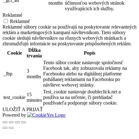
_gcl_au
months
účinnosťou webových stránok
využívajúcich ich služby.
Reklamné
Reklamné
Reklamné súbory cookie sa používajú na poskytovanie relevantných
reklám a marketingových kampaní návštevníkom. Tieto súbory
cookie sledujú návštevníkov na rôznych webových stránkach a
zhromažďujú informácie na poskytovanie prispôsobených reklám.
Dĺžka
Cookie
Popis
trvania
Tento súbor cookie nastavuje spoločnosť
Facebook tak, aby zobrazovala reklamy na
3
_fbp
Facebooku alebo na digitálnej platforme
months
poháňanej reklamami na Facebooku po
návšteve webovej stránky.
Test_cookie nastavuje doubleclick.net a
15
test_cookie
používa sa na určenie, či prehliadač
minutes
používateľa podporuje súbory cookie.
ULOŽIŤ A PRIJAŤ
Powered by