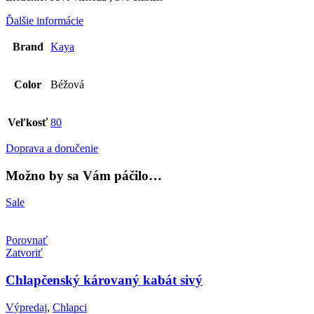
Ďalšie informácie
Brand
Kaya
Color
Béžová
Veľkosť
80
Doprava a doručenie
Možno by sa Vám páčilo…
Sale
Porovnať
Zatvoriť
Chlapčenský károvaný kabát sivý
Výpredaj
,
Chlapci