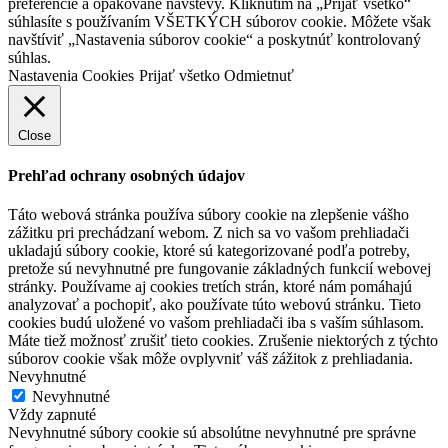
preferencie a opakované návštevy. Kliknutím na „Prijať všetko“
súhlasíte s používaním VŠETKÝCH súborov cookie. Môžete však
navštíviť „Nastavenia súborov cookie“ a poskytnúť kontrolovaný
súhlas.
Nastavenia Cookies
Prijať všetko
Odmietnuť
Close
Prehľad ochrany osobných údajov
Táto webová stránka používa súbory cookie na zlepšenie vášho
zážitku pri prechádzaní webom. Z nich sa vo vašom prehliadači
ukladajú súbory cookie, ktoré sú kategorizované podľa potreby,
pretože sú nevyhnutné pre fungovanie základných funkcií webovej
stránky. Používame aj cookies tretích strán, ktoré nám pomáhajú
analyzovať a pochopiť, ako používate túto webovú stránku. Tieto
cookies budú uložené vo vašom prehliadači iba s vaším súhlasom.
Máte tiež možnosť zrušiť tieto cookies. Zrušenie niektorých z týchto
súborov cookie však môže ovplyvniť váš zážitok z prehliadania.
Nevyhnutné
Nevyhnutné
Vždy zapnuté
Nevyhnutné súbory cookie sú absolútne nevyhnutné pre správne