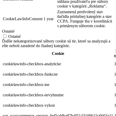
súhlasu používateľa pre súbory
cookie v kategórii „Reklama“.
Zaznamená predvolený stav
tlačidla príslušnej kategórie a stav
CookieLawInfoConsent
1 year
CCPA. Funguje iba v koordinácii
s primárnym súborom cookie.
Ostatné
Ostatné
Ďalšie nekategorizované súbory cookie sú tie, ktoré sa analyzujú a
ešte neboli zaradené do žiadnej kategórie.
Cookie
t
cookielawinfo-checkbox-analyticke
1
cookielawinfo-checkbox-funkcne
1
cookielawinfo-checkbox-ine
1
cookielawinfo-checkbox-nevyhnutne
1
cookielawinfo-checkbox-vykon
1
wp_woocommerce_session_6ef5cddba87b4f5143100615c6603a11
2