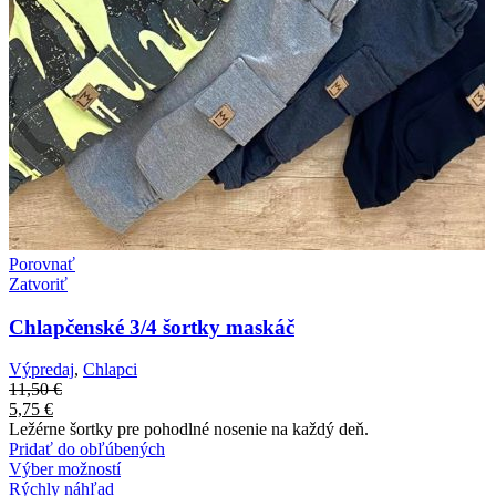
Porovnať
Zatvoriť
Chlapčenské 3/4 šortky maskáč
Výpredaj
,
Chlapci
11,50
€
5,75
€
Ležérne šortky pre pohodlné nosenie na každý deň.
Pridať do obľúbených
Výber možností
Rýchly náhľad