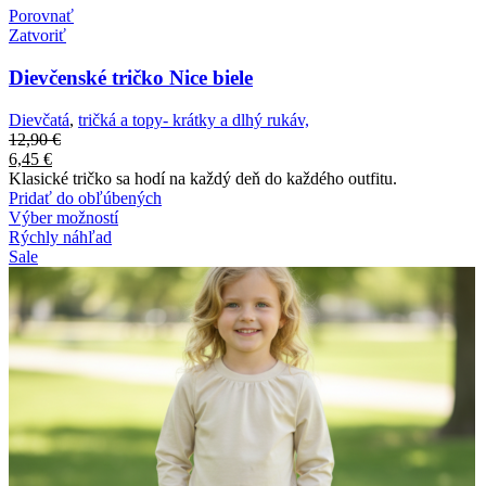
Porovnať
Zatvoriť
Dievčenské tričko Nice biele
Dievčatá
,
tričká a topy- krátky a dlhý rukáv,
12,90
€
6,45
€
Klasické tričko sa hodí na každý deň do každého outfitu.
Pridať do obľúbených
Výber možností
Rýchly náhľad
Sale