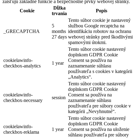
zaisťujú základné funkcie a bezpečnostné prvky webovej stránky.
Dĺžka
Cookie
Popis
trvania
Tento súbor cookie je nastavený
5
službou Google recaptcha na
_GRECAPTCHA
months
identifikáciu robotov na ochranu
27 days
webovej stránky pred škodlivými
spamovými útokmi.
Tento súbor cookie nastavený
doplnkom GDPR Cookie
cookielawinfo-
Consent sa používa na
1 year
checkbox-analytics
zaznamenanie súhlasu
používateľa s cookies v kategórii
„Analytics“.
Tento súbor cookie nastavený
doplnkom GDPR Cookie
cookielawinfo-
Consent sa používa na
session
checkbox-necessary
zaznamenanie súhlasu
používateľa pre súbory cookie v
kategórii „Nevyhnutné“.
Tento súbor cookie nastavený
doplnkom GDPR Cookie
cookielawinfo-
1 year
Consent sa používa na uloženie
checkbox-reklama
súhlasu používateľa pre súbory