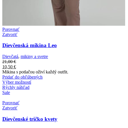
Porovnať
Zatvoriť
Dievčenská mikina Leo
Dievčatá
,
mikiny a svetre
21,00
€
10,50
€
Mikina s potlačou oživí každý outfit.
Pridať do obľúbených
Výber možností
Rýchly náhľad
Sale
Porovnať
Zatvoriť
Dievčenské tričko kvety