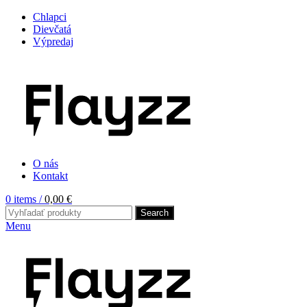
Chlapci
Dievčatá
Výpredaj
O nás
Kontakt
0
items
/
0,00
€
Search
Menu