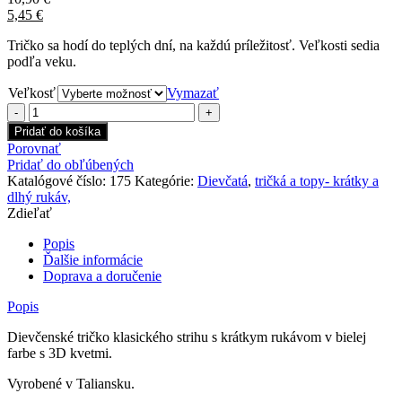
5,45
€
Tričko sa hodí do teplých dní, na každú príležitosť. Veľkosti sedia
podľa veku.
Veľkosť
Vymazať
množstvo
Dievčenské
Pridať do košíka
tričko
Porovnať
basic
Pridať do obľúbených
Flowers
Katalógové číslo:
175
Kategórie:
Dievčatá
,
tričká a topy- krátky a
dlhý rukáv,
Zdieľať
Popis
Ďalšie informácie
Doprava a doručenie
Popis
Dievčenské tričko klasického strihu s krátkym rukávom v bielej
farbe s 3D kvetmi.
Vyrobené v Taliansku.