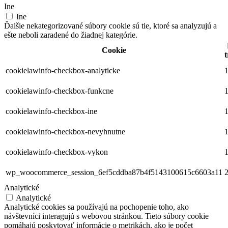
Ine
Ine
Ďalšie nekategorizované súbory cookie sú tie, ktoré sa analyzujú a
ešte neboli zaradené do žiadnej kategórie.
Cookie
t
cookielawinfo-checkbox-analyticke
1
cookielawinfo-checkbox-funkcne
1
cookielawinfo-checkbox-ine
1
cookielawinfo-checkbox-nevyhnutne
1
cookielawinfo-checkbox-vykon
1
wp_woocommerce_session_6ef5cddba87b4f5143100615c6603a11
2
Analytické
Analytické
Analytické cookies sa používajú na pochopenie toho, ako
návštevníci interagujú s webovou stránkou. Tieto súbory cookie
pomáhajú poskytovať informácie o metrikách, ako je počet