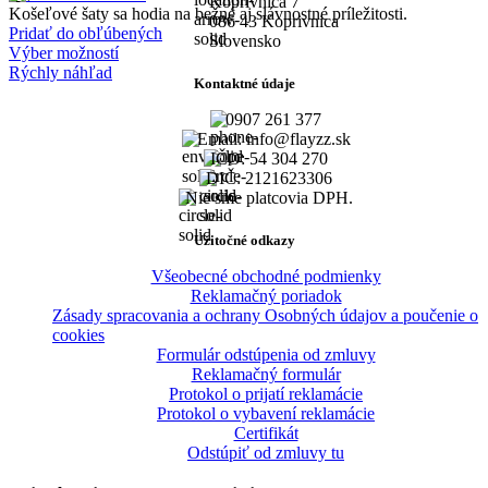
Koprivnica 7
Košeľové šaty sa hodia na bežné aj slávnostné príležitosti.
086 43 Koprivnica
Pridať do obľúbených
Slovensko
Výber možností
Rýchly náhľad
Kontaktné údaje
0907 261 377
Email: info@flayzz.sk
IČO: 54 304 270
DIČ: 2121623306
Nie sme platcovia DPH.
Užitočné odkazy
Všeobecné obchodné podmienky
Reklamačný poriadok
Zásady spracovania a ochrany Osobných údajov a poučenie o
cookies
Formulár odstúpenia od zmluvy
Reklamačný formulár
Protokol o prijatí reklamácie
Protokol o vybavení reklamácie
Certifikát
Odstúpiť od zmluvy tu