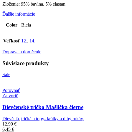
Zloženie: 95% bavlna, 5% elastan
Ďalšie informácie
Color
Biela
Veľkosť
12.
,
14.
Doprava a doručenie
Súvisiace produkty
Sale
Porovnať
Zatvoriť
Dievčenské tričko Mašlička čierne
Dievčatá
,
tričká a topy- krátky a dlhý rukáv,
12,90
€
6,45
€