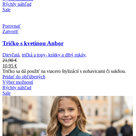
Rýchly náhľad
Sale
Porovnať
Zatvoriť
Tričko s kvetinou Anbor
Dievčatá
,
tričká a topy- krátky a dlhý rukáv,
21,90
€
10,95
€
Tričko sa dá použiť na viacero štylizácií s nohavicami či sukňou.
Pridať do obľúbených
Výber možností
Rýchly náhľad
Sale