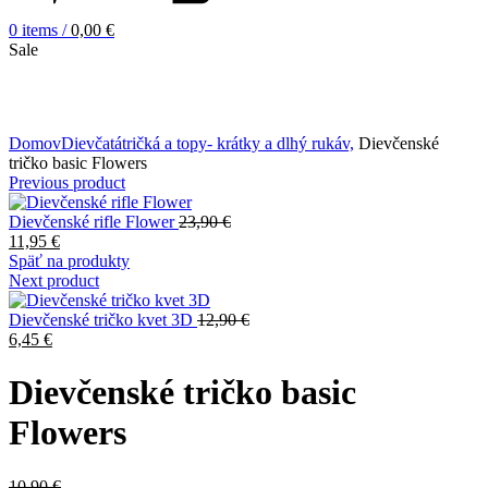
0
items
/
0,00
€
Sale
Zväčšiť obrázok
Domov
Dievčatá
tričká a topy- krátky a dlhý rukáv,
Dievčenské
tričko basic Flowers
Previous product
Dievčenské rifle Flower
23,90
€
11,95
€
Späť na produkty
Next product
Dievčenské tričko kvet 3D
12,90
€
6,45
€
Dievčenské tričko basic
Flowers
10,90
€