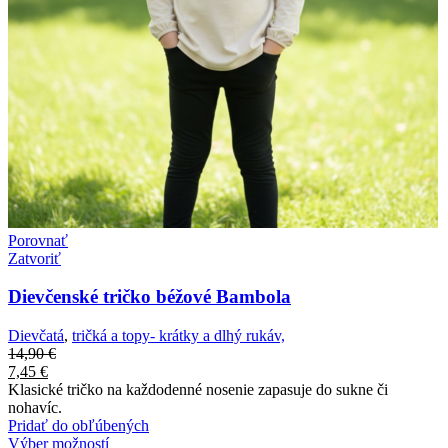
Porovnať
Zatvoriť
Dievčenské tričko béžové Bambola
Dievčatá
,
tričká a topy- krátky a dlhý rukáv,
14,90
€
7,45
€
Klasické tričko na každodenné nosenie zapasuje do sukne či
nohavíc.
Pridať do obľúbených
Výber možností