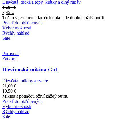
Dievčatá
,
tričká a topy- krátky a dlhý rukáv,
16,90
€
8,45
€
Tričko v jesenných farbách dokonale doplní každý outfit.
Pridať do obľúbených
Výber možností
Rýchly náhľad
Sale
Porovnať
Zatvoriť
Dievčenská mikina Girl
Dievčatá
,
mikiny a svetre
21,00
€
10,50
€
Mikina s potlačou oživí každý outfit.
Pridať do obľúbených
Výber možností
Rýchly náhľad
Sale