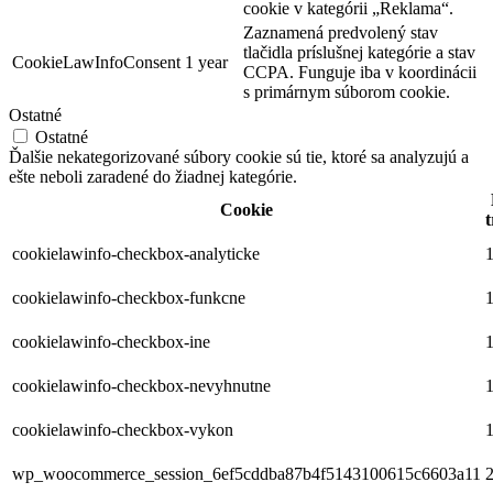
cookie v kategórii „Reklama“.
Zaznamená predvolený stav
tlačidla príslušnej kategórie a stav
CookieLawInfoConsent
1 year
CCPA. Funguje iba v koordinácii
s primárnym súborom cookie.
Ostatné
Ostatné
Ďalšie nekategorizované súbory cookie sú tie, ktoré sa analyzujú a
ešte neboli zaradené do žiadnej kategórie.
Cookie
t
cookielawinfo-checkbox-analyticke
1
cookielawinfo-checkbox-funkcne
1
cookielawinfo-checkbox-ine
1
cookielawinfo-checkbox-nevyhnutne
1
cookielawinfo-checkbox-vykon
1
wp_woocommerce_session_6ef5cddba87b4f5143100615c6603a11
2