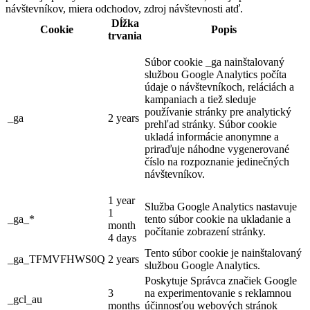
návštevníkov, miera odchodov, zdroj návštevnosti atď.
Dĺžka
Cookie
Popis
trvania
Súbor cookie _ga nainštalovaný
službou Google Analytics počíta
údaje o návštevníkoch, reláciách a
kampaniach a tiež sleduje
používanie stránky pre analytický
_ga
2 years
prehľad stránky. Súbor cookie
ukladá informácie anonymne a
priraďuje náhodne vygenerované
číslo na rozpoznanie jedinečných
návštevníkov.
1 year
Služba Google Analytics nastavuje
1
_ga_*
tento súbor cookie na ukladanie a
month
počítanie zobrazení stránky.
4 days
Tento súbor cookie je nainštalovaný
_ga_TFMVFHWS0Q
2 years
službou Google Analytics.
Poskytuje Správca značiek Google
3
na experimentovanie s reklamnou
_gcl_au
months
účinnosťou webových stránok