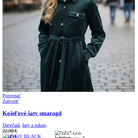
Porovnať
Zatvoriť
Košeľové šaty smaragd
Dievčatá
,
šaty a sukne,
22,90
€
7zZz7 s.r.o.
11,45
€