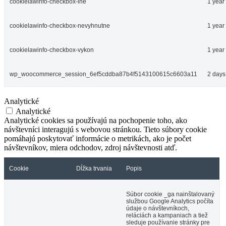
cookielawinfo-checkbox-ine
1 year
cookielawinfo-checkbox-nevyhnutne
1 year
cookielawinfo-checkbox-vykon
1 year
wp_woocommerce_session_6ef5cddba87b4f5143100615c6603a11
2 days
Analytické
Analytické
Analytické cookies sa používajú na pochopenie toho, ako
návštevníci interagujú s webovou stránkou. Tieto súbory cookie
pomáhajú poskytovať informácie o metrikách, ako je počet
návštevníkov, miera odchodov, zdroj návštevnosti atď.
Cookie
Dĺžka trvania
Popis
Súbor cookie _ga nainštalovaný
službou Google Analytics počíta
údaje o návštevníkoch,
reláciách a kampaniach a tiež
sleduje používanie stránky pre