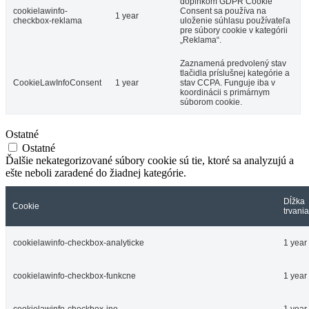
doplnkom GDPR Cookie
cookielawinfo-
Consent sa používa na
1 year
checkbox-reklama
uloženie súhlasu používateľa
pre súbory cookie v kategórii
„Reklama“.
Zaznamená predvolený stav
tlačidla príslušnej kategórie a
CookieLawInfoConsent
1 year
stav CCPA. Funguje iba v
koordinácii s primárnym
súborom cookie.
Ostatné
Ostatné
Ďalšie nekategorizované súbory cookie sú tie, ktoré sa analyzujú a
ešte neboli zaradené do žiadnej kategórie.
Dĺžka
Cookie
trvania
cookielawinfo-checkbox-analyticke
1 year
cookielawinfo-checkbox-funkcne
1 year