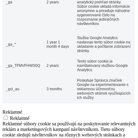
_ga
2 years
analytický prehľad stránky.
Súbor cookie ukladá informácie
anonymne a priraďuje náhodne
vygenerované číslo na
rozpoznanie jedinečných
návštevníkov.
Služba Google Analytics
1 year 1
nastavuje tento súbor cookie na
_ga_*
month 4 days
ukladanie a počítanie zobrazení
stránky.
Tento súbor cookie je
_ga_TFMVFHWS0Q
2 years
nainštalovaný službou Google
Analytics.
Poskytuje Správca značiek
Google na experimentovanie s
_gcl_au
3 months
reklamnou účinnosťou
webových stránok využívajúcich
ich služby.
Reklamné
Reklamné
Reklamné súbory cookie sa používajú na poskytovanie relevantných
reklám a marketingových kampaní návštevníkom. Tieto súbory
cookie sledujú návštevníkov na rôznych webových stránkach a