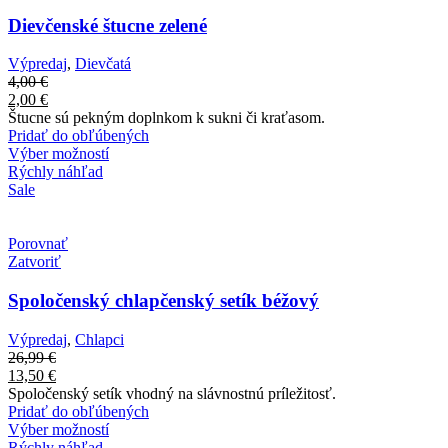
Dievčenské štucne zelené
Výpredaj
,
Dievčatá
4,00
€
2,00
€
Štucne sú pekným doplnkom k sukni či kraťasom.
Pridať do obľúbených
Výber možností
Rýchly náhľad
Sale
Porovnať
Zatvoriť
Spoločenský chlapčenský setík béžový
Výpredaj
,
Chlapci
26,99
€
13,50
€
Spoločenský setík vhodný na slávnostnú príležitosť.
Pridať do obľúbených
Výber možností
Rýchly náhľad