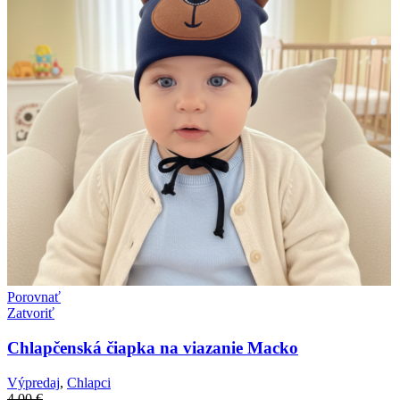
Porovnať
Zatvoriť
Chlapčenská čiapka na viazanie Macko
Výpredaj
,
Chlapci
4,00
€