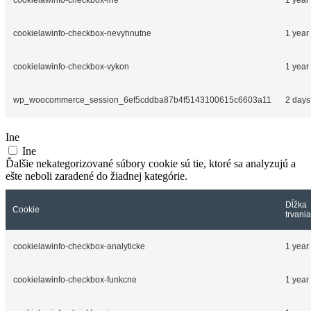
cookielawinfo-checkbox-ine
1 year
cookielawinfo-checkbox-nevyhnutne
1 year
cookielawinfo-checkbox-vykon
1 year
wp_woocommerce_session_6ef5cddba87b4f5143100615c6603a11
2 days
Ine
Ine
Ďalšie nekategorizované súbory cookie sú tie, ktoré sa analyzujú a
ešte neboli zaradené do žiadnej kategórie.
Dĺžka
Cookie
trvania
cookielawinfo-checkbox-analyticke
1 year
cookielawinfo-checkbox-funkcne
1 year