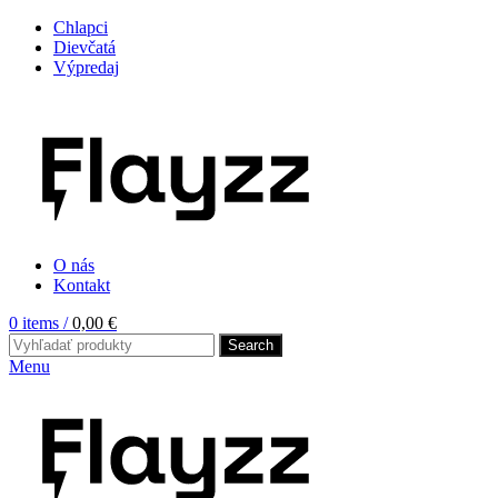
Chlapci
Dievčatá
Výpredaj
O nás
Kontakt
0
items
/
0,00
€
Search
Menu