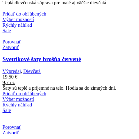
Teplá dievčenská súprava pre malé aj väčšie dievčatá.
Pridať do obľúbených
Výber možností
Rýchly náhľad
Sale
Porovnať
Zatvoriť
Svetríkové šaty brošňa červené
Výpredaj
,
Dievčatá
19,50
€
9,75
€
Šaty sú teplé a príjemné na telo. Hodia sa do zimných dní.
Pridať do obľúbených
Výber možností
Rýchly náhľad
Sale
Porovnať
Zatvoriť