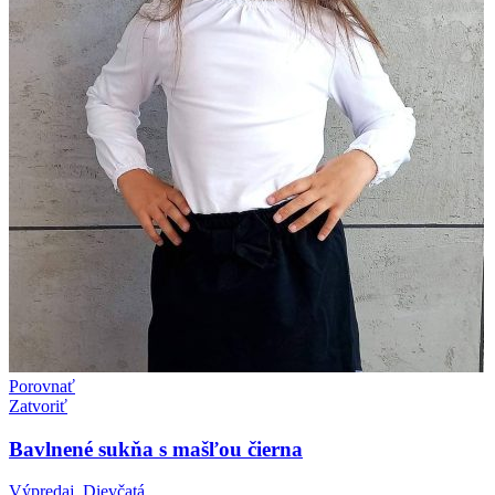
Porovnať
Zatvoriť
Bavlnené sukňa s mašľou čierna
Výpredaj
,
Dievčatá