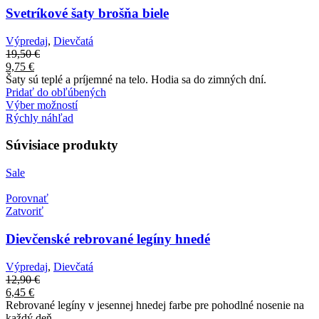
Svetríkové šaty brošňa biele
Výpredaj
,
Dievčatá
19,50
€
9,75
€
Šaty sú teplé a príjemné na telo. Hodia sa do zimných dní.
Pridať do obľúbených
Výber možností
Rýchly náhľad
Súvisiace produkty
Sale
Porovnať
Zatvoriť
Dievčenské rebrované legíny hnedé
Výpredaj
,
Dievčatá
12,90
€
6,45
€
Rebrované legíny v jesennej hnedej farbe pre pohodlné nosenie na
každý deň.