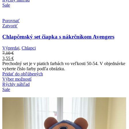
Sale
Porovnať
Zatvoriť
Chlapčenský set čiapka s nákrčníkom Avengers
Výpredaj
,
Chlapci
7,10
€
3,55
€
Prechodný set je v piatich farbách vo veľkosti 50-54. V objednávke
vyberte číslo farby podľa obrázku.
Pridať do obľúbených
Výber možností
Rýchly náhľad
Sale