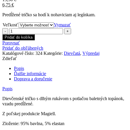
6,75
€
Predĺžené tričko sa hodí k nohaviciam aj legínkam.
Veľkosť
Vymazať
množstvo
Dievčenské
Pridať do košíka
tričko
Porovnať
Live
Pridať do obľúbených
Your
Katalógové číslo:
324
Kategórie:
Dievčatá
,
Výpredaj
Dream
Zdieľať
biele
Popis
Ďalšie informácie
Doprava a doručenie
Popis
Dievčenské tričko s dlhým rukávom s potlačou baletných topánok,
vzadu predĺžené.
Z poľskej produkcie Magiell.
Zloženie: 95% bavlna, 5% elastan