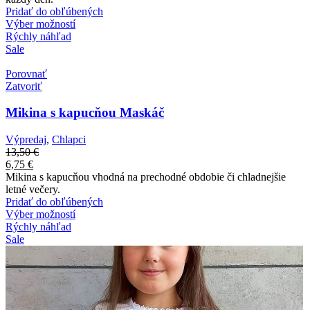
Pridať do obľúbených
Výber možností
Rýchly náhľad
Sale
Porovnať
Zatvoriť
Mikina s kapucňou Maskáč
Výpredaj
,
Chlapci
13,50
€
6,75
€
Mikina s kapucňou vhodná na prechodné obdobie či chladnejšie
letné večery.
Pridať do obľúbených
Výber možností
Rýchly náhľad
Sale