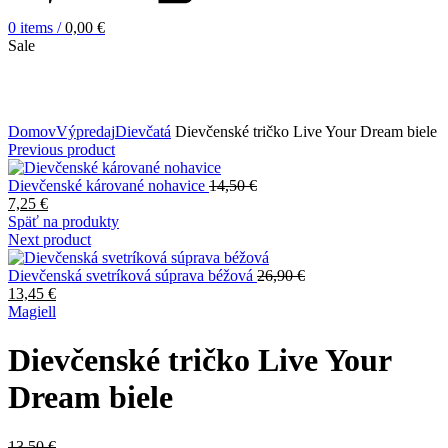
0
items
/
0,00
€
Sale
Zväčšiť obrázok
Domov
Výpredaj
Dievčatá
Dievčenské tričko Live Your Dream biele
Previous product
Dievčenské kárované nohavice
14,50
€
7,25
€
Späť na produkty
Next product
Dievčenská svetríková súprava béžová
26,90
€
13,45
€
Magiell
Dievčenské tričko Live Your
Dream biele
13,50
€