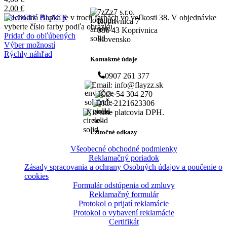
2,00
€
7zZz7 s.r.o.
Prechodná čiapka je v troch farbách vo veľkosti 38. V objednávke
Koprivnica 7
vyberte číslo farby podľa obrázku.
086 43 Koprivnica
Pridať do obľúbených
Slovensko
Výber možností
Rýchly náhľad
Kontaktné údaje
0907 261 377
Email: info@flayzz.sk
IČO: 54 304 270
DIČ: 2121623306
Nie sme platcovia DPH.
Užitočné odkazy
Všeobecné obchodné podmienky
Reklamačný poriadok
Zásady spracovania a ochrany Osobných údajov a poučenie o
cookies
Formulár odstúpenia od zmluvy
Reklamačný formulár
Protokol o prijatí reklamácie
Protokol o vybavení reklamácie
Certifikát