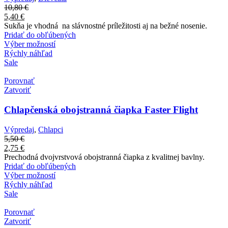
10,80
€
5,40
€
Sukňa je vhodná na slávnostné príležitosti aj na bežné nosenie.
Pridať do obľúbených
Výber možností
Rýchly náhľad
Sale
Porovnať
Zatvoriť
Chlapčenská obojstranná čiapka Faster Flight
Výpredaj
,
Chlapci
5,50
€
2,75
€
Prechodná dvojvrstvová obojstranná čiapka z kvalitnej bavlny.
Pridať do obľúbených
Výber možností
Rýchly náhľad
Sale
Porovnať
Zatvoriť