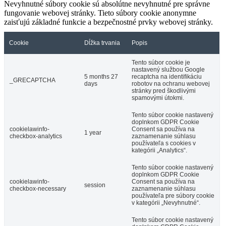
Nevyhnutné súbory cookie sú absolútne nevyhnutné pre správne
fungovanie webovej stránky. Tieto súbory cookie anonymne
zaisťujú základné funkcie a bezpečnostné prvky webovej stránky.
Cookie
Dĺžka trvania
Popis
Tento súbor cookie je
nastavený službou Google
5 months 27
recaptcha na identifikáciu
_GRECAPTCHA
days
robotov na ochranu webovej
stránky pred škodlivými
spamovými útokmi.
Tento súbor cookie nastavený
doplnkom GDPR Cookie
cookielawinfo-
Consent sa používa na
1 year
checkbox-analytics
zaznamenanie súhlasu
používateľa s cookies v
kategórii „Analytics“.
Tento súbor cookie nastavený
doplnkom GDPR Cookie
cookielawinfo-
Consent sa používa na
session
checkbox-necessary
zaznamenanie súhlasu
používateľa pre súbory cookie
v kategórii „Nevyhnutné“.
Tento súbor cookie nastavený