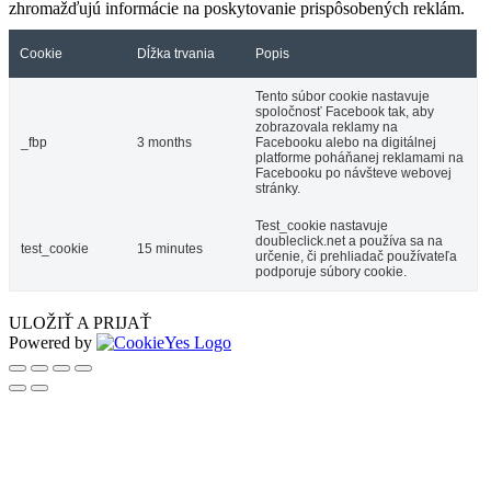
zhromažďujú informácie na poskytovanie prispôsobených reklám.
Cookie
Dĺžka trvania
Popis
Tento súbor cookie nastavuje
spoločnosť Facebook tak, aby
zobrazovala reklamy na
_fbp
3 months
Facebooku alebo na digitálnej
platforme poháňanej reklamami na
Facebooku po návšteve webovej
stránky.
Test_cookie nastavuje
doubleclick.net a používa sa na
test_cookie
15 minutes
určenie, či prehliadač používateľa
podporuje súbory cookie.
ULOŽIŤ A PRIJAŤ
Powered by