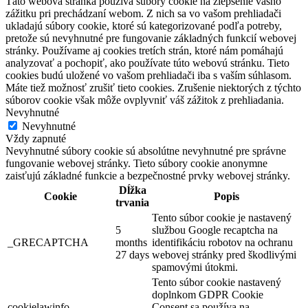
Táto webová stránka používa súbory cookie na zlepšenie vášho
zážitku pri prechádzaní webom. Z nich sa vo vašom prehliadači
ukladajú súbory cookie, ktoré sú kategorizované podľa potreby,
pretože sú nevyhnutné pre fungovanie základných funkcií webovej
stránky. Používame aj cookies tretích strán, ktoré nám pomáhajú
analyzovať a pochopiť, ako používate túto webovú stránku. Tieto
cookies budú uložené vo vašom prehliadači iba s vaším súhlasom.
Máte tiež možnosť zrušiť tieto cookies. Zrušenie niektorých z týchto
súborov cookie však môže ovplyvniť váš zážitok z prehliadania.
Nevyhnutné
Nevyhnutné
Vždy zapnuté
Nevyhnutné súbory cookie sú absolútne nevyhnutné pre správne
fungovanie webovej stránky. Tieto súbory cookie anonymne
zaisťujú základné funkcie a bezpečnostné prvky webovej stránky.
Dĺžka
Cookie
Popis
trvania
Tento súbor cookie je nastavený
5
službou Google recaptcha na
_GRECAPTCHA
months
identifikáciu robotov na ochranu
27 days
webovej stránky pred škodlivými
spamovými útokmi.
Tento súbor cookie nastavený
doplnkom GDPR Cookie
cookielawinfo-
Consent sa používa na