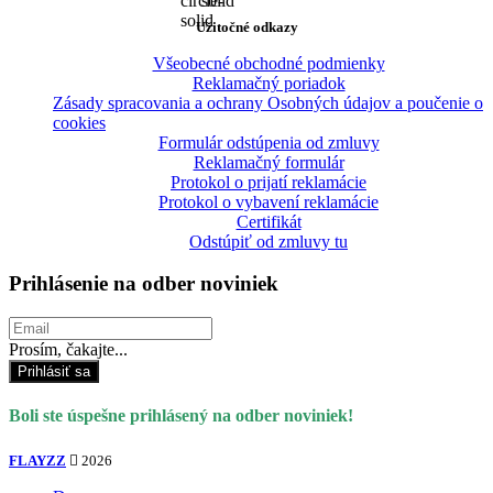
Užitočné odkazy
Všeobecné obchodné podmienky
Reklamačný poriadok
Zásady spracovania a ochrany Osobných údajov a poučenie o
cookies
Formulár odstúpenia od zmluvy
Reklamačný formulár
Protokol o prijatí reklamácie
Protokol o vybavení reklamácie
Certifikát
Odstúpiť od zmluvy tu
Prihlásenie na odber noviniek
Prosím, čakajte...
Prihlásiť sa
Boli ste úspešne prihlásený na odber noviniek!
FLAYZZ
2026