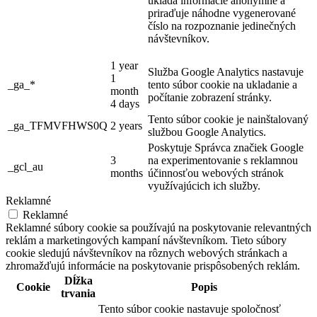
ukladá informácie anonymne a
priraďuje náhodne vygenerované
číslo na rozpoznanie jedinečných
návštevníkov.
1 year
Služba Google Analytics nastavuje
1
_ga_*
tento súbor cookie na ukladanie a
month
počítanie zobrazení stránky.
4 days
Tento súbor cookie je nainštalovaný
_ga_TFMVFHWS0Q
2 years
službou Google Analytics.
Poskytuje Správca značiek Google
3
na experimentovanie s reklamnou
_gcl_au
months
účinnosťou webových stránok
využívajúcich ich služby.
Reklamné
Reklamné
Reklamné súbory cookie sa používajú na poskytovanie relevantných
reklám a marketingových kampaní návštevníkom. Tieto súbory
cookie sledujú návštevníkov na rôznych webových stránkach a
zhromažďujú informácie na poskytovanie prispôsobených reklám.
Dĺžka
Cookie
Popis
trvania
Tento súbor cookie nastavuje spoločnosť