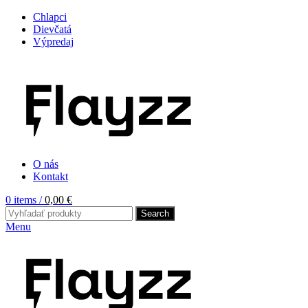
Chlapci
Dievčatá
Výpredaj
O nás
Kontakt
0
items
/
0,00
€
Search
Menu