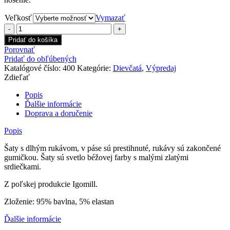
Veľkosť
Vymazať
množstvo
Šaty
Pridať do košíka
Hearts
Porovnať
Pridať do obľúbených
Katalógové číslo:
400
Kategórie:
Dievčatá
,
Výpredaj
Zdieľať
Popis
Ďalšie informácie
Doprava a doručenie
Popis
Šaty s dlhým rukávom, v páse sú prestihnuté, rukávy sú zakončené
gumičkou. Šaty sú svetlo béžovej farby s malými zlatými
srdiečkami.
Z poľskej produkcie Igomill.
Zloženie: 95% bavlna, 5% elastan
Ďalšie informácie