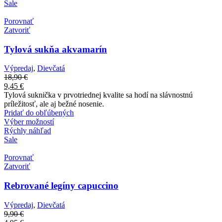
Sale
Porovnať
Zatvoriť
Tylová sukňa akvamarín
Výpredaj
,
Dievčatá
18,90
€
9,45
€
Tylová suknička v prvotriednej kvalite sa hodí na slávnostnú
príležitosť, ale aj bežné nosenie.
Pridať do obľúbených
Výber možností
Rýchly náhľad
Sale
Porovnať
Zatvoriť
Rebrované legíny capuccino
Výpredaj
,
Dievčatá
9,90
€