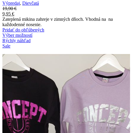
Výpredaj
,
Dievčatá
19,90
€
9,95
€
Zateplená mikina zahreje v zimných dňoch. Vhodná na na
každodenné nosenie.
Pridať do obľúbených
Výber možností
Rýchly náhľad
Sale