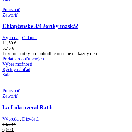
Porovnať
Zatvoriť
Chlapčenské 3/4 šortky maskáč
Výpredaj
,
Chlapci
11,50
€
5,75
€
Ležérne šortky pre pohodlné nosenie na každý deň.
Pridať do obľúbených
Výber možností
Rýchly náhľad
Sale
Porovnať
Zatvoriť
La Lola overal Batik
Výpredaj
,
Dievčatá
13,20
€
6,60
€