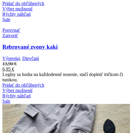
Pridať do obľúbených
Výber možností
Rýchly náhľad
Sale
Porovnať
Zatvoriť
Rebrované zvony kaki
Výpredaj
,
Dievčatá
13,90
€
6,95
€
Legíny sa hodia na každodenné nosenie, stačí doplniť tričkom či
tunikou.
Pridať do obľúbených
Výber možností
Rýchly náhľad
Sale