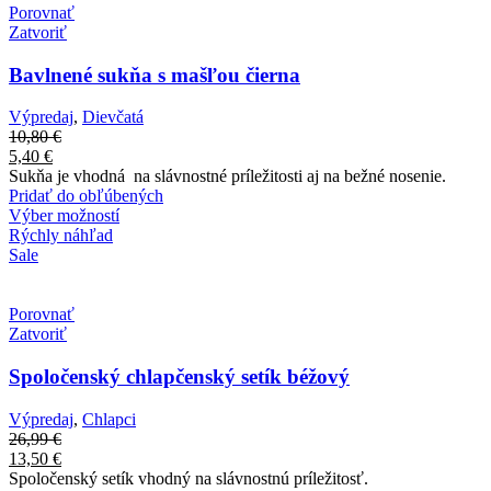
Porovnať
Zatvoriť
Bavlnené sukňa s mašľou čierna
Výpredaj
,
Dievčatá
10,80
€
5,40
€
Sukňa je vhodná na slávnostné príležitosti aj na bežné nosenie.
Pridať do obľúbených
Výber možností
Rýchly náhľad
Sale
Porovnať
Zatvoriť
Spoločenský chlapčenský setík béžový
Výpredaj
,
Chlapci
26,99
€
13,50
€
Spoločenský setík vhodný na slávnostnú príležitosť.