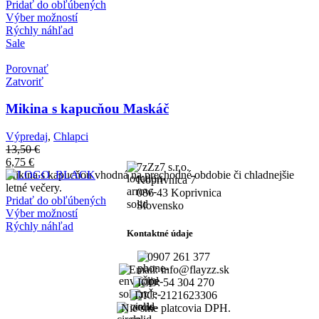
Pridať do obľúbených
Výber možností
Rýchly náhľad
Sale
Porovnať
Zatvoriť
Mikina s kapucňou Maskáč
Výpredaj
,
Chlapci
13,50
€
6,75
€
7zZz7 s.r.o.
Mikina s kapucňou vhodná na prechodné obdobie či chladnejšie
Koprivnica 7
letné večery.
086 43 Koprivnica
Pridať do obľúbených
Slovensko
Výber možností
Rýchly náhľad
Kontaktné údaje
0907 261 377
Email: info@flayzz.sk
IČO: 54 304 270
DIČ: 2121623306
Nie sme platcovia DPH.