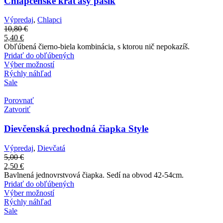
Chlapčenské kraťasy pásik
Výpredaj
,
Chlapci
10,80
€
5,40
€
Obľúbená čierno-biela kombinácia, s ktorou nič nepokazíš.
Pridať do obľúbených
Výber možností
Rýchly náhľad
Sale
Porovnať
Zatvoriť
Dievčenská prechodná čiapka Style
Výpredaj
,
Dievčatá
5,00
€
2,50
€
Bavlnená jednovrstvová čiapka. Sedí na obvod 42-54cm.
Pridať do obľúbených
Výber možností
Rýchly náhľad
Sale