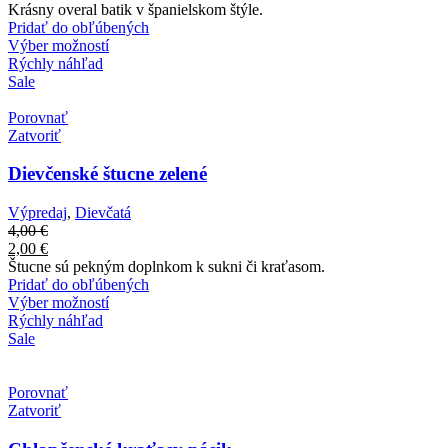
Krásny overal batik v španielskom štýle.
Pridať do obľúbených
Výber možností
Rýchly náhľad
Sale
Porovnať
Zatvoriť
Dievčenské štucne zelené
Výpredaj
,
Dievčatá
4,00
€
2,00
€
Štucne sú pekným doplnkom k sukni či kraťasom.
Pridať do obľúbených
Výber možností
Rýchly náhľad
Sale
Porovnať
Zatvoriť