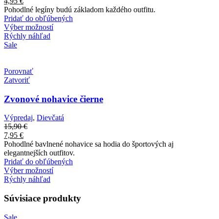
4,95
€
Pohodlné legíny budú základom každého outfitu.
Pridať do obľúbených
Výber možností
Rýchly náhľad
Sale
Porovnať
Zatvoriť
Zvonové nohavice čierne
Výpredaj
,
Dievčatá
15,90
€
7,95
€
Pohodlné bavlnené nohavice sa hodia do športových aj
elegantnejších outfitov.
Pridať do obľúbených
Výber možností
Rýchly náhľad
Súvisiace produkty
Sale