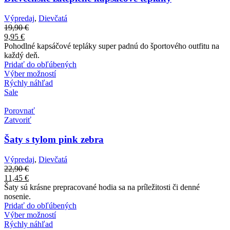
Výpredaj
,
Dievčatá
19,90
€
9,95
€
Pohodlné kapsáčové tepláky super padnú do športového outfitu na
každý deň.
Pridať do obľúbených
Výber možností
Rýchly náhľad
Sale
Porovnať
Zatvoriť
Šaty s tylom pink zebra
Výpredaj
,
Dievčatá
22,90
€
11,45
€
Šaty sú krásne prepracované hodia sa na príležitosti či denné
nosenie.
Pridať do obľúbených
Výber možností
Rýchly náhľad