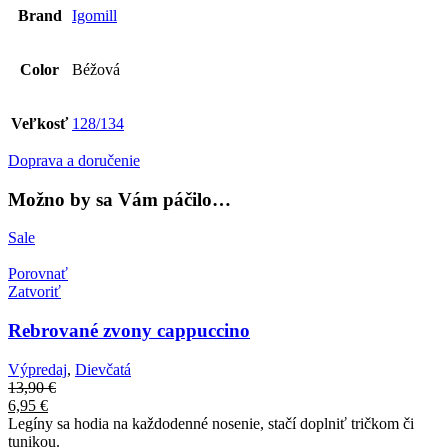
Brand
Igomill
Color
Béžová
Veľkosť
128/134
Doprava a doručenie
Možno by sa Vám páčilo…
Sale
Porovnať
Zatvoriť
Rebrované zvony cappuccino
Výpredaj
,
Dievčatá
13,90
€
6,95
€
Legíny sa hodia na každodenné nosenie, stačí doplniť tričkom či
tunikou.