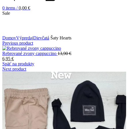
0
items
/
0,00
€
Sale
Zväčšiť obrázok
Domov
Výpredaj
Dievčatá
Šaty Hearts
Previous product
Rebrované zvony cappuccino
13,90
€
6,95
€
Späť na produkty
Next product