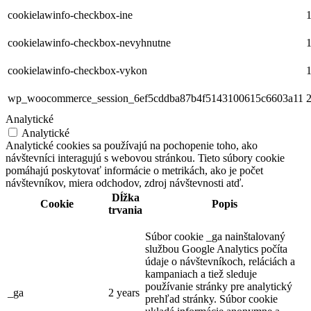
cookielawinfo-checkbox-ine
1
cookielawinfo-checkbox-nevyhnutne
1
cookielawinfo-checkbox-vykon
1
wp_woocommerce_session_6ef5cddba87b4f5143100615c6603a11
2
Analytické
Analytické
Analytické cookies sa používajú na pochopenie toho, ako
návštevníci interagujú s webovou stránkou. Tieto súbory cookie
pomáhajú poskytovať informácie o metrikách, ako je počet
návštevníkov, miera odchodov, zdroj návštevnosti atď.
Dĺžka
Cookie
Popis
trvania
Súbor cookie _ga nainštalovaný
službou Google Analytics počíta
údaje o návštevníkoch, reláciách a
kampaniach a tiež sleduje
používanie stránky pre analytický
_ga
2 years
prehľad stránky. Súbor cookie