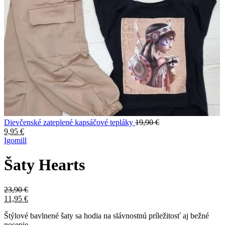
Dievčenské zateplené kapsáčové tepláky
19,90
€
9,95
€
Igomill
Šaty Hearts
23,90
€
11,95
€
Štýlové bavlnené šaty sa hodia na slávnostnú príležitosť aj bežné
nosenie.