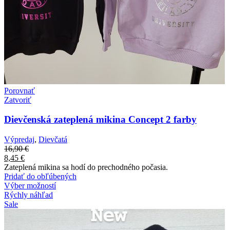
Porovnať
Zatvoriť
Dievčenská zateplená mikina Concept 2 farby
Výpredaj
,
Dievčatá
16,90
€
8,45
€
Zateplená mikina sa hodí do prechodného počasia.
Pridať do obľúbených
Výber možností
Rýchly náhľad
Sale