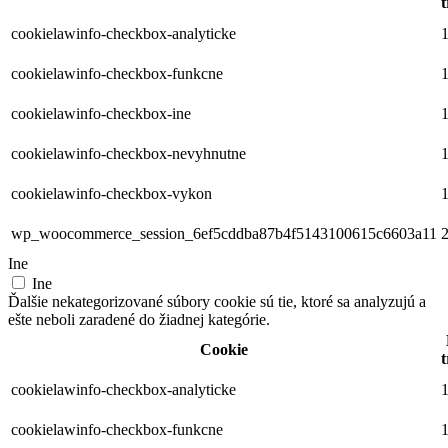
t
cookielawinfo-checkbox-analyticke
1
cookielawinfo-checkbox-funkcne
1
cookielawinfo-checkbox-ine
1
cookielawinfo-checkbox-nevyhnutne
1
cookielawinfo-checkbox-vykon
1
wp_woocommerce_session_6ef5cddba87b4f5143100615c6603a11
2
Ine
Ine
Ďalšie nekategorizované súbory cookie sú tie, ktoré sa analyzujú a
ešte neboli zaradené do žiadnej kategórie.
Cookie
t
cookielawinfo-checkbox-analyticke
1
cookielawinfo-checkbox-funkcne
1