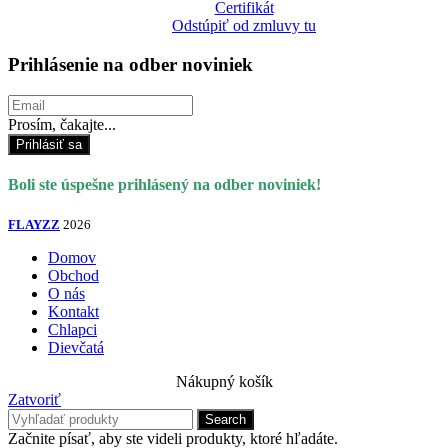
Certifikát
Odstúpiť od zmluvy tu
Prihlásenie na odber noviniek
Prosím, čakajte...
Prihlásiť sa
Boli ste úspešne prihlásený na odber noviniek!
FLAYZZ
2026
Domov
Obchod
O nás
Kontakt
Chlapci
Dievčatá
Nákupný košík
Zatvoriť
Search
Začnite písať, aby ste videli produkty, ktoré hľadáte.