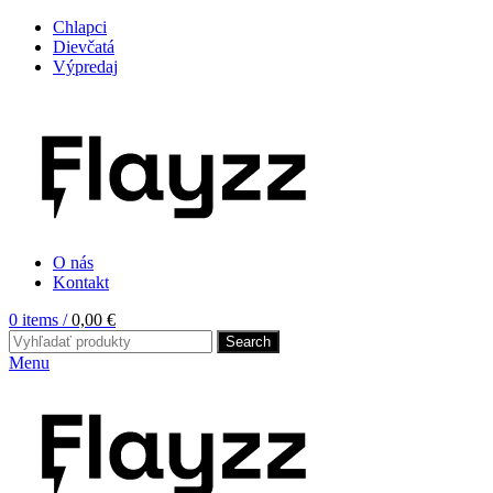
Chlapci
Dievčatá
Výpredaj
O nás
Kontakt
0
items
/
0,00
€
Search
Menu