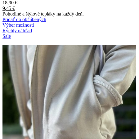
18,90
€
9,45
€
Pohodlné a štýlové tepláky na každý deň.
Pridať do obľúbených
Výber možností
Rýchly náhľad
Sale