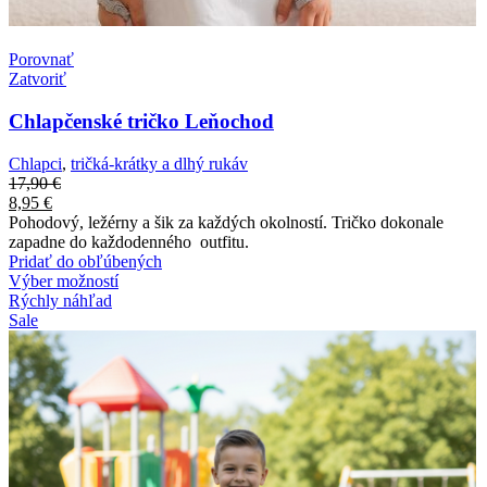
Porovnať
Zatvoriť
Chlapčenské tričko Leňochod
Chlapci
,
tričká-krátky a dlhý rukáv
17,90
€
8,95
€
Pohodový, ležérny a šik za každých okolností. Tričko dokonale
zapadne do každodenného outfitu.
Pridať do obľúbených
Výber možností
Rýchly náhľad
Sale