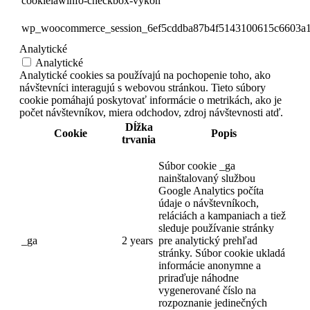
cookielawinfo-checkbox-vykon
wp_woocommerce_session_6ef5cddba87b4f5143100615c6603a
Analytické
Analytické
Analytické cookies sa používajú na pochopenie toho, ako
návštevníci interagujú s webovou stránkou. Tieto súbory
cookie pomáhajú poskytovať informácie o metrikách, ako je
počet návštevníkov, miera odchodov, zdroj návštevnosti atď.
Dĺžka
Cookie
Popis
trvania
Súbor cookie _ga
nainštalovaný službou
Google Analytics počíta
údaje o návštevníkoch,
reláciách a kampaniach a tiež
sleduje používanie stránky
_ga
2 years
pre analytický prehľad
stránky. Súbor cookie ukladá
informácie anonymne a
priraďuje náhodne
vygenerované číslo na
rozpoznanie jedinečných