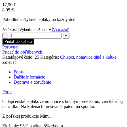
17,90
€
8,95
€
Pohodlné a štýlové tepláky na každý deň.
Veľkosť
Vymazať
množstvo
Teplákové
Pridať do košíka
nohavice
Porovnať
Mimi
Pridať do obľúbených
čokoláda
Katalógové číslo:
25
Kategórie:
Chlapci
,
nohavice dlhé a krátke
Zdieľať
Popis
Ďalšie informácie
Doprava a doručenie
Popis
Chlapčenské teplákové nohavice s bočnými vreckami., vrecká sú aj
na zadku. Na kolenách prešívané, patent na spodku.
Z poľskej produkcie Mimi.
Zloženie: 95% bavlna, 5% elastan