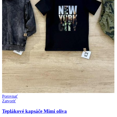
Porovnať
Zatvoriť
Teplákové kapsáče Mimi oliva