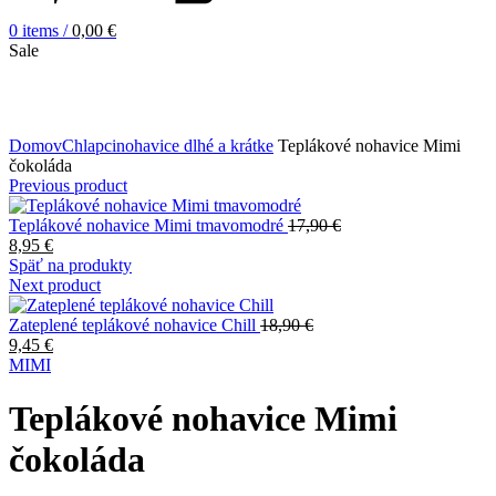
0
items
/
0,00
€
Sale
Zväčšiť obrázok
Domov
Chlapci
nohavice dlhé a krátke
Teplákové nohavice Mimi
čokoláda
Previous product
Teplákové nohavice Mimi tmavomodré
17,90
€
8,95
€
Späť na produkty
Next product
Zateplené teplákové nohavice Chill
18,90
€
9,45
€
MIMI
Teplákové nohavice Mimi
čokoláda