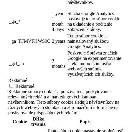
návštevníkov.
1 year
Služba Google Analytics
1
nastavuje tento súbor cookie
_ga_*
month
na ukladanie a počítanie
4 days
zobrazení stránky.
Tento súbor cookie je
_ga_TFMVFHWS0Q
2 years
nainštalovaný službou
Google Analytics.
Poskytuje Správca značiek
Google na experimentovanie
3
_gcl_au
s reklamnou účinnosťou
months
webových stránok
využívajúcich ich služby.
Reklamné
Reklamné
Reklamné súbory cookie sa používajú na poskytovanie
relevantných reklám a marketingových kampaní
návštevníkom. Tieto súbory cookie sledujú návštevníkov na
rôznych webových stránkach a zhromažďujú informácie na
poskytovanie prispôsobených reklám.
Dĺžka
Cookie
Popis
trvania
Tento súbor cookie nastavuje spoločnosť