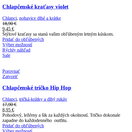
Chlapčenské kraťasy violet
Chlapci
,
nohavice dlhé a krátke
18,90
€
9,45
€
Štýlové kraťasy sa stanú vašim obľúbeným letným kúskom.
Pridať do obľúbených
Výber možností
Rýchly náhľad
Sale
Porovnať
Zatvoriť
Chlapčenské tričko Hip Hop
Chlapci
,
tričká-krátky a dlhý rukáv
17,90
€
8,95
€
Pohodový, ležérny a šik za každých okolností. Tričko dokonale
zapadne do každodenného outfitu.
Pridať do obľúbených
Výber možností