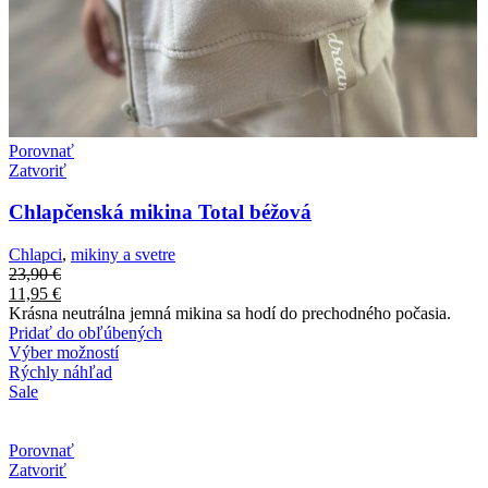
Porovnať
Zatvoriť
Chlapčenská mikina Total béžová
Chlapci
,
mikiny a svetre
23,90
€
11,95
€
Krásna neutrálna jemná mikina sa hodí do prechodného počasia.
Pridať do obľúbených
Výber možností
Rýchly náhľad
Sale
Porovnať
Zatvoriť