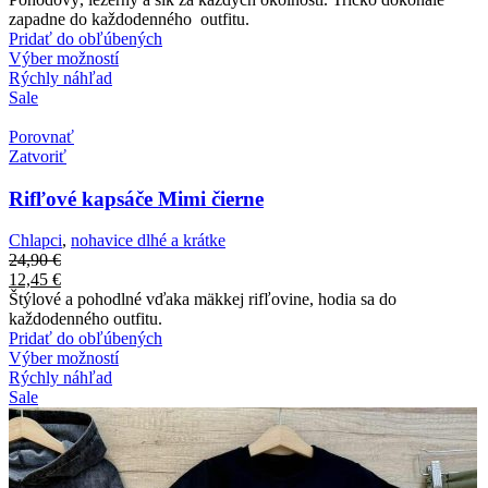
zapadne do každodenného outfitu.
Pridať do obľúbených
Výber možností
Rýchly náhľad
Sale
Porovnať
Zatvoriť
Rifľové kapsáče Mimi čierne
Chlapci
,
nohavice dlhé a krátke
24,90
€
12,45
€
Štýlové a pohodlné vďaka mäkkej rifľovine, hodia sa do
každodenného outfitu.
Pridať do obľúbených
Výber možností
Rýchly náhľad
Sale