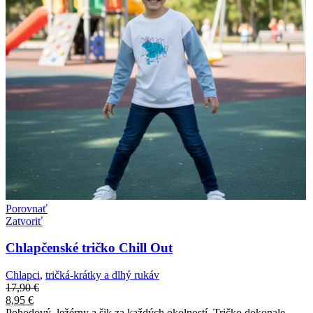
Porovnať
Zatvoriť
Chlapčenské tričko Chill Out
Chlapci
,
tričká-krátky a dlhý rukáv
17,90
€
8,95
€
Pohodový, ležérny a šik za každých okolností. Tričko dokonale