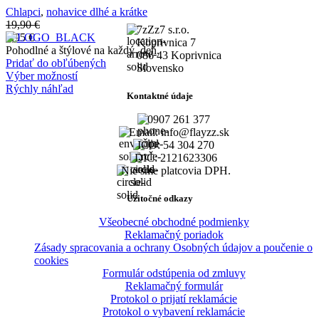
Chlapci
,
nohavice dlhé a krátke
19,90
€
7zZz7 s.r.o.
9,95
€
Koprivnica 7
Pohodlné a štýlové na každý deň.
086 43 Koprivnica
Pridať do obľúbených
Slovensko
Výber možností
Rýchly náhľad
Kontaktné údaje
0907 261 377
Email: info@flayzz.sk
IČO: 54 304 270
DIČ: 2121623306
Nie sme platcovia DPH.
Užitočné odkazy
Všeobecné obchodné podmienky
Reklamačný poriadok
Zásady spracovania a ochrany Osobných údajov a poučenie o
cookies
Formulár odstúpenia od zmluvy
Reklamačný formulár
Protokol o prijatí reklamácie
Protokol o vybavení reklamácie