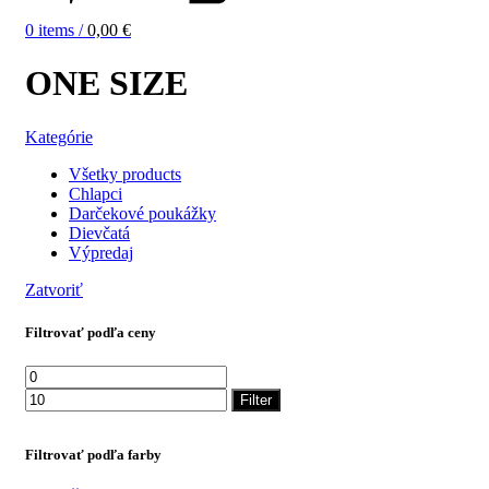
0
items
/
0,00
€
ONE SIZE
Kategórie
Všetky
products
Chlapci
Darčekové poukážky
Dievčatá
Výpredaj
Zatvoriť
Filtrovať podľa ceny
Minimálna
Maximálna
cena
cena
Filter
Filtrovať podľa farby