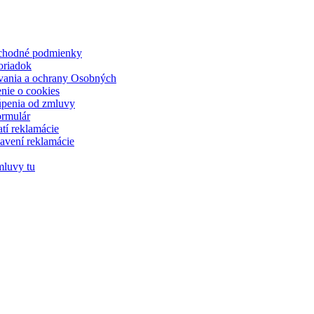
chodné podmienky
oriadok
vania a ochrany Osobných
nie o cookies
úpenia od zmluvy
rmulár
atí reklamácie
avení reklamácie
mluvy tu