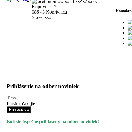
7zZz7 s.r.o.
Koprivnica 7
Kontaktn
086 43 Koprivnica
Slovensko
Prihlásenie na odber noviniek
Prosím, čakajte...
Prihlásiť sa
Boli ste úspešne prihlásený na odber noviniek!