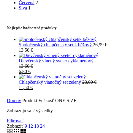
Červená
2
Sivá
1
Najlepšie hodnotené produkty
Spoločenský chlapčenský setík béžový
26,99
€
13,50
€
Dievčenský vlnený sveter cyklaménový
13,60
€
6,80
€
Chlapčenský vianočný set zelený
23,00
€
11,50
€
Domov
Produkt Veľkosť
ONE SIZE
Zobrazujú sa 2 výsledky
Filtrovať
Zobraziť
9
12
18
24