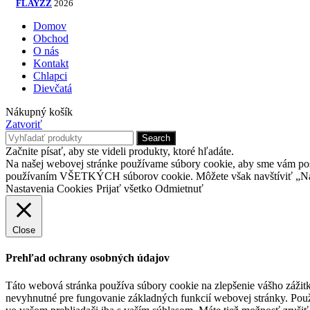
FLAYZZ
2026
Domov
Obchod
O nás
Kontakt
Chlapci
Dievčatá
Nákupný košík
Zatvoriť
Search
Začnite písať, aby ste videli produkty, ktoré hľadáte.
Na našej webovej stránke používame súbory cookie, aby sme vám posky
používaním VŠETKÝCH súborov cookie. Môžete však navštíviť „Nast
Nastavenia Cookies
Prijať všetko
Odmietnuť
Close
Prehľad ochrany osobných údajov
Táto webová stránka používa súbory cookie na zlepšenie vášho zážitk
nevyhnutné pre fungovanie základných funkcií webovej stránky. Použ