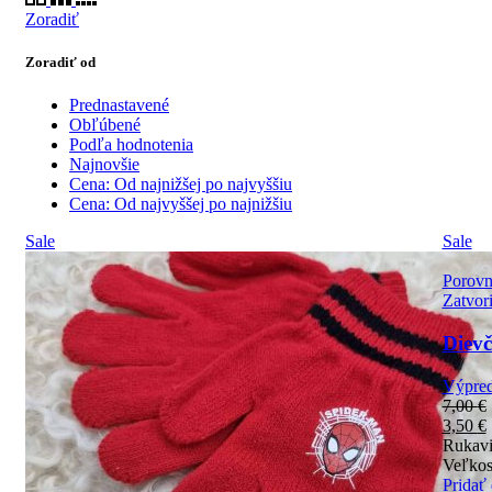
Zoradiť
Zoradiť od
Prednastavené
Obľúbené
Podľa hodnotenia
Najnovšie
Cena: Od najnižšej po najvyššiu
Cena: Od najvyššej po najnižšiu
Sale
Sale
Porovn
Zatvor
Dievč
Výpred
7,00
€
3,50
€
Rukavi
Veľkos
Pridať