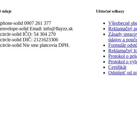
é údaje
Užitočné odkazy
0907 261 377
Všeobecné ob
Email: info@flayzz.sk
Reklamačný p
IČO: 54 304 270
Zásady spraco
DIČ: 2121623306
údajov a pouče
Nie sme platcovia DPH.
Formulár odst
Reklamačný fo
Protokol o prij
Protokol o vyb
Certifikát
Odstúpiť od z