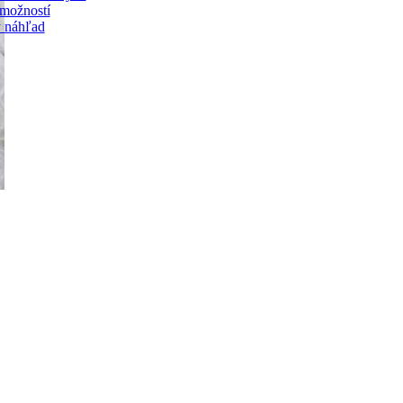
možností
 náhľad