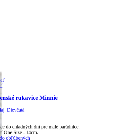
ať
iť
enské rukavice Minnie
aj
,
Dievčatá
ce do chladných dní pre malé parádnice.
ť One Size - 14cm.
 do obľúbených