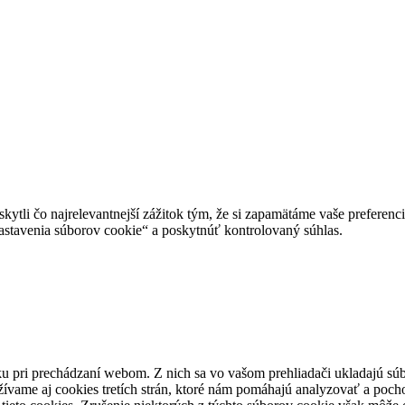
tli čo najrelevantnejší zážitok tým, že si zapamätáme vaše preferencie
avenia súborov cookie“ a poskytnúť kontrolovaný súhlas.
u pri prechádzaní webom. Z nich sa vo vašom prehliadači ukladajú súb
ívame aj cookies tretích strán, ktoré nám pomáhajú analyzovať a pocho