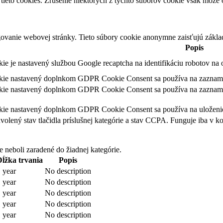
tieto cookies. Zrušenie niektorých z týchto súborov cookie však môže o
ovanie webovej stránky. Tieto súbory cookie anonymne zaisťujú zákla
Popis
kie je nastavený službou Google recaptcha na identifikáciu robotov n
kie nastavený doplnkom GDPR Cookie Consent sa používa na zaznamena
kie nastavený doplnkom GDPR Cookie Consent sa používa na zaznamena
kie nastavený doplnkom GDPR Cookie Consent sa používa na uloženie 
olený stav tlačidla príslušnej kategórie a stav CCPA. Funguje iba v k
e neboli zaradené do žiadnej kategórie.
Dĺžka trvania
Popis
 year
No description
 year
No description
 year
No description
 year
No description
 year
No description