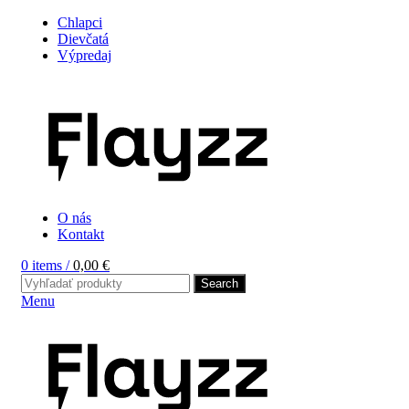
Chlapci
Dievčatá
Výpredaj
O nás
Kontakt
0
items
/
0,00
€
Search
Menu