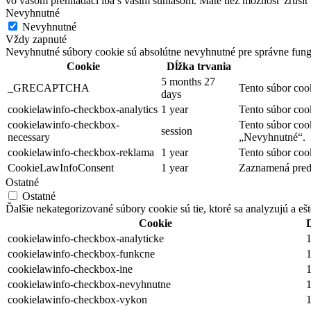
vo vašom prehliadači iba s vaším súhlasom. Máte tiež možnosť zrušiť 
Nevyhnutné
Nevyhnutné
Vždy zapnuté
Nevyhnutné súbory cookie sú absolútne nevyhnutné pre správne fung
Cookie
Dĺžka trvania
5 months 27
_GRECAPTCHA
Tento súbor coo
days
cookielawinfo-checkbox-analytics
1 year
Tento súbor coo
cookielawinfo-checkbox-
Tento súbor coo
session
necessary
„Nevyhnutné“.
cookielawinfo-checkbox-reklama
1 year
Tento súbor coo
CookieLawInfoConsent
1 year
Zaznamená predv
Ostatné
Ostatné
Ďalšie nekategorizované súbory cookie sú tie, ktoré sa analyzujú a ešt
Cookie
cookielawinfo-checkbox-analyticke
1
cookielawinfo-checkbox-funkcne
1
cookielawinfo-checkbox-ine
1
cookielawinfo-checkbox-nevyhnutne
1
cookielawinfo-checkbox-vykon
1