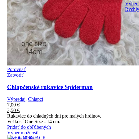
Výber 
Rýchly
Porovnať
Zatvoriť
Chlapčenské rukavice Spiderman
Výpredaj
,
Chlapci
7,00
€
3,50
€
Rukavice do chladných dní pre malých hrdinov.
Veľkosť One Size - 14 cm.
Pridať do obľúbených
Výber možností
Rýchly náhľad