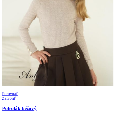
Porovnať
Zatvoriť
Polrolák béžový