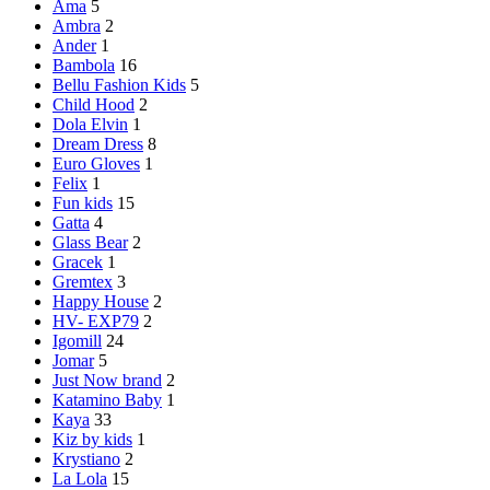
Ama
5
Ambra
2
Ander
1
Bambola
16
Bellu Fashion Kids
5
Child Hood
2
Dola Elvin
1
Dream Dress
8
Euro Gloves
1
Felix
1
Fun kids
15
Gatta
4
Glass Bear
2
Gracek
1
Gremtex
3
Happy House
2
HV- EXP79
2
Igomill
24
Jomar
5
Just Now brand
2
Katamino Baby
1
Kaya
33
Kiz by kids
1
Krystiano
2
La Lola
15