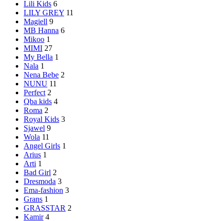
Lili Kids
6
LILY GREY
11
Magiell
9
MB Hanna
6
Mikoo
1
MIMI
27
My Bella
1
Nala
1
Nena Bebe
2
NUNU
11
Perfect
2
Qba kids
4
Roma
2
Royal Kids
3
Sjawel
9
Wola
11
Angel Girls
1
Arius
1
Arti
1
Bad Girl
2
Dresmoda
3
Ema-fashion
3
Grans
1
GRASSTAR
2
Kamir
4