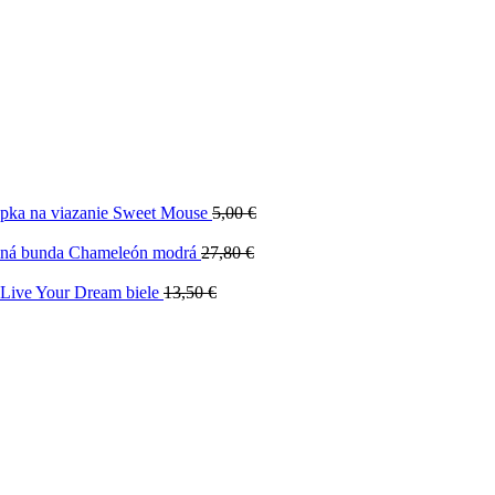
apka na viazanie Sweet Mouse
5,00
€
mná bunda Chameleón modrá
27,80
€
 Live Your Dream biele
13,50
€