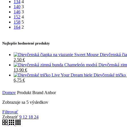
134
4
140
3
146
3
152
4
158
5
164
2
Najlepšie hodnotené produkty
Dievčenská či
2,50
€
Dievčenská zi
13,90
€
Dievčenské tričko
6,75
€
Domov
Produkt Brand
Anbor
Zobrazuje sa 5 výsledkov
Filtrovať
Zobraziť
9
12
18
24