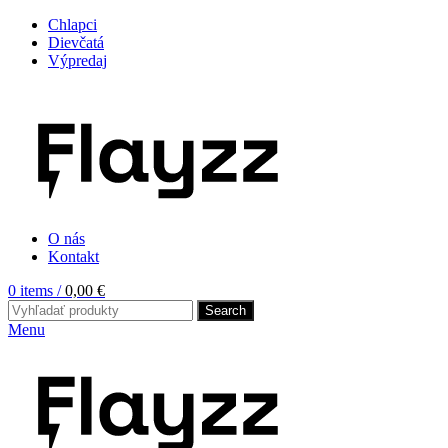
Chlapci
Dievčatá
Výpredaj
O nás
Kontakt
0
items
/
0,00
€
Search
Menu