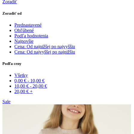
Zoradiť
Zoradiť od
Prednastavené
Obľúbené
Podľa hodnotenia
Najnovšie
Cena: Od najnižšej po najvyššiu
Cena: Od najvyššej po najnižšiu
Podľa ceny
Všetky
0,00
€
-
10,00
€
10,00
€
-
20,00
€
20,00
€
+
Sale