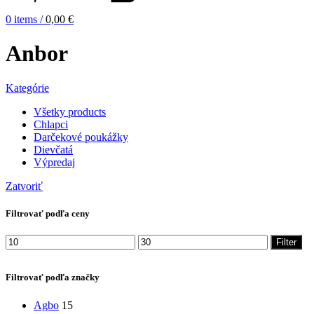
0
items
/
0,00
€
Anbor
Kategórie
Všetky
products
Chlapci
Darčekové poukážky
Dievčatá
Výpredaj
Zatvoriť
Filtrovať podľa ceny
Minimálna
Maximálna
Filter
cena
cena
Filtrovať podľa značky
Agbo
15