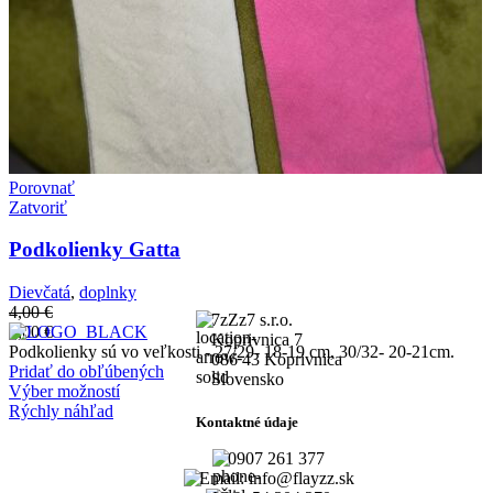
Porovnať
Zatvoriť
Podkolienky Gatta
Dievčatá
,
doplnky
4,00
€
7zZz7 s.r.o.
2,00
€
Koprivnica 7
Podkolienky sú vo veľkosti - 27/29- 18-19 cm, 30/32- 20-21cm.
086 43 Koprivnica
Pridať do obľúbených
Slovensko
Výber možností
Rýchly náhľad
Kontaktné údaje
0907 261 377
Email: info@flayzz.sk