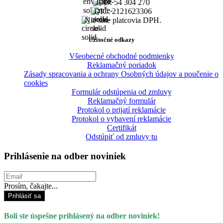
IČO: 54 304 270
DIČ: 2121623306
Nie sme platcovia DPH.
Užitočné odkazy
Všeobecné obchodné podmienky
Reklamačný poriadok
Zásady spracovania a ochrany Osobných údajov a poučenie o
cookies
Formulár odstúpenia od zmluvy
Reklamačný formulár
Protokol o prijatí reklamácie
Protokol o vybavení reklamácie
Certifikát
Odstúpiť od zmluvy tu
Prihlásenie na odber noviniek
Prosím, čakajte...
Prihlásiť sa
Boli ste úspešne prihlásený na odber noviniek!