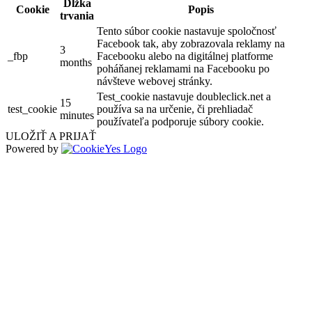
Dĺžka
Cookie
Popis
trvania
Tento súbor cookie nastavuje spoločnosť
Facebook tak, aby zobrazovala reklamy na
3
_fbp
Facebooku alebo na digitálnej platforme
months
poháňanej reklamami na Facebooku po
návšteve webovej stránky.
Test_cookie nastavuje doubleclick.net a
15
test_cookie
používa sa na určenie, či prehliadač
minutes
používateľa podporuje súbory cookie.
ULOŽIŤ A PRIJAŤ
Powered by