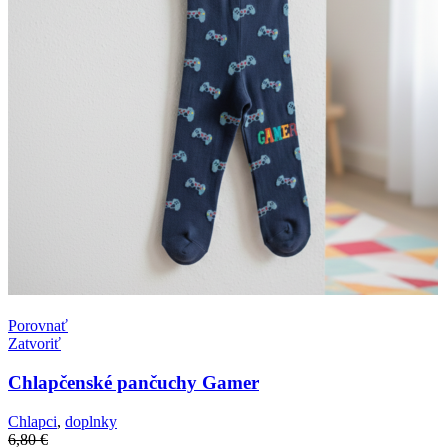
Porovnať
Zatvoriť
Chlapčenské pančuchy Gamer
Chlapci
,
doplnky
6,80
€