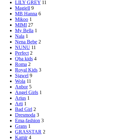
LILY GREY
11
Magiell
9
MB Hanna
6
Mikoo
1
MIMI
27
My Bella
1
Nala
1
Nena Bebe
2
NUNU
11
Perfect
2
Qba kids
4
Roma
2
Royal Kids
3
Sjawel
9
Wola
11
Anbor
5
Angel Girls
1
Arius
1
Arti
1
Bad Girl
2
Dresmoda
3
Ema-fashion
3
Grans
1
GRASSTAR
2
Kamir
4