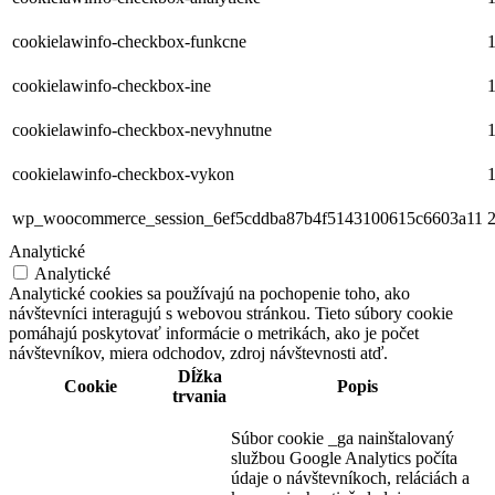
cookielawinfo-checkbox-funkcne
1
cookielawinfo-checkbox-ine
1
cookielawinfo-checkbox-nevyhnutne
1
cookielawinfo-checkbox-vykon
1
wp_woocommerce_session_6ef5cddba87b4f5143100615c6603a11
2
Analytické
Analytické
Analytické cookies sa používajú na pochopenie toho, ako
návštevníci interagujú s webovou stránkou. Tieto súbory cookie
pomáhajú poskytovať informácie o metrikách, ako je počet
návštevníkov, miera odchodov, zdroj návštevnosti atď.
Dĺžka
Cookie
Popis
trvania
Súbor cookie _ga nainštalovaný
službou Google Analytics počíta
údaje o návštevníkoch, reláciách a