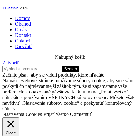
FLAYZZ
2026
Domov
Obchod
O nás
Kontakt
Chlapci
Dievčatá
Nákupný košík
Zatvoriť
Search
Začnite písať, aby ste videli produkty, ktoré hľadáte.
Na našej webovej stránke používame súbory cookie, aby sme vám
poskytli čo najrelevantnejší zážitok tým, že si zapamätáme vaše
preferencie a opakované návštevy. Kliknutím na „Prijať všetko“
súhlasíte s používaním VŠETKÝCH súborov cookie. Môžete však
navštíviť „Nastavenia súborov cookie“ a poskytnúť kontrolovaný
súhlas.
Nastavenia Cookies
Prijať všetko
Odmietnuť
Close