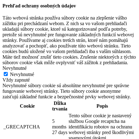
Prehľad ochrany osobných údajov
Táto webová stránka používa súbory cookie na zlepšenie vášho
zážitku pri prechádzaní webom. Z nich sa vo vašom prehliadači
ukladajú súbory cookie, ktoré sú kategorizované podľa potreby,
pretože sú nevyhnutné pre fungovanie základných funkcií webovej
stránky. Používame aj cookies tretích strán, ktoré nám pomáhajú
analyzovať a pochopiť, ako používate túto webovú stránku. Tieto
cookies budú uložené vo vašom prehliadači iba s vaším súhlasom.
Máte tiež možnosť zrušiť tieto cookies. Zrušenie niektorých z týchto
súborov cookie však môže ovplyvniť váš zážitok z prehliadania.
Nevyhnutné
Nevyhnutné
Vždy zapnuté
Nevyhnutné súbory cookie sú absolútne nevyhnutné pre správne
fungovanie webovej stránky. Tieto súbory cookie anonymne
zaisťujú základné funkcie a bezpečnostné prvky webovej stránky.
Dĺžka
Cookie
Popis
trvania
Tento súbor cookie je nastavený
5
službou Google recaptcha na
_GRECAPTCHA
months
identifikáciu robotov na ochranu
27 days
webovej stránky pred škodlivými
spamovými útokmi.