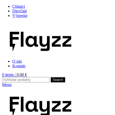
Chlapci
Dievčatá
Výpredaj
O nás
Kontakt
0
items
/
0,00
€
Search
Menu