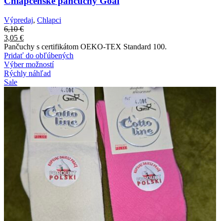
Chlapčenské pančuchy Goal
Výpredaj
,
Chlapci
6,10
€
3,05
€
Pančuchy s certifikátom OEKO-TEX Standard 100.
Pridať do obľúbených
Výber možností
Rýchly náhľad
Sale