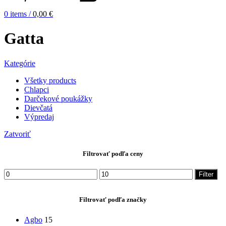
0
items
/
0,00
€
Gatta
Kategórie
Všetky
products
Chlapci
Darčekové poukážky
Dievčatá
Výpredaj
Zatvoriť
Filtrovať podľa ceny
Minimálna
Maximálna
Filter
cena
cena
Filtrovať podľa značky
Agbo
15