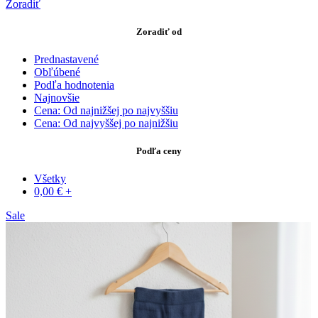
Zoradiť
Zoradiť od
Prednastavené
Obľúbené
Podľa hodnotenia
Najnovšie
Cena: Od najnižšej po najvyššiu
Cena: Od najvyššej po najnižšiu
Podľa ceny
Všetky
0,00
€
+
Sale