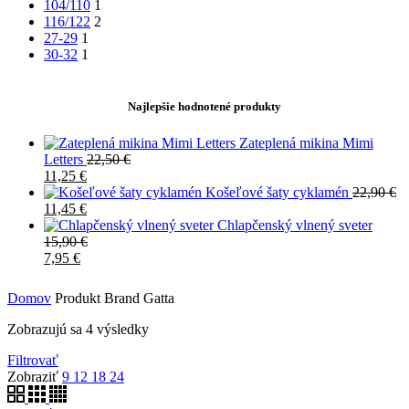
104/110
1
116/122
2
27-29
1
30-32
1
Najlepšie hodnotené produkty
Zateplená mikina Mimi
Letters
22,50
€
11,25
€
Košeľové šaty cyklamén
22,90
€
11,45
€
Chlapčenský vlnený sveter
15,90
€
7,95
€
Domov
Produkt Brand
Gatta
Zobrazujú sa 4 výsledky
Filtrovať
Zobraziť
9
12
18
24