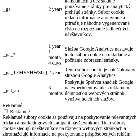
kampaniach a tiež sleduje
používanie stránky pre analytický
_ga
2 years
prehľad stránky. Súbor cookie
ukladá informácie anonymne a
priraďuje náhodne vygenerované
číslo na rozpoznanie jedinečných
návštevníkov.
1 year
Služba Google Analytics nastavuje
1
_ga_*
tento súbor cookie na ukladanie a
month
počítanie zobrazení stránky.
4 days
Tento súbor cookie je nainštalovaný
_ga_TFMVFHWS0Q
2 years
službou Google Analytics.
Poskytuje Správca značiek Google
3
na experimentovanie s reklamnou
_gcl_au
months
účinnosťou webových stránok
využívajúcich ich služby.
Reklamné
Reklamné
Reklamné súbory cookie sa používajú na poskytovanie relevantných
reklám a marketingových kampaní návštevníkom. Tieto súbory
cookie sledujú návštevníkov na rôznych webových stránkach a
zhromažďujú informácie na poskytovanie prispôsobených reklám.