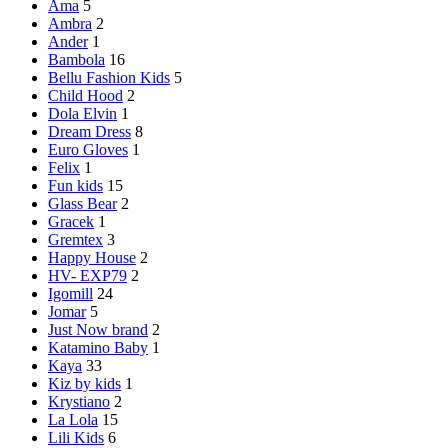
Ama
5
Ambra
2
Ander
1
Bambola
16
Bellu Fashion Kids
5
Child Hood
2
Dola Elvin
1
Dream Dress
8
Euro Gloves
1
Felix
1
Fun kids
15
Glass Bear
2
Gracek
1
Gremtex
3
Happy House
2
HV- EXP79
2
Igomill
24
Jomar
5
Just Now brand
2
Katamino Baby
1
Kaya
33
Kiz by kids
1
Krystiano
2
La Lola
15
Lili Kids
6