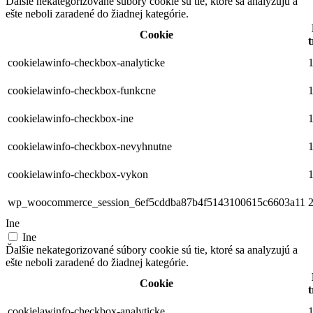
Ďalšie nekategorizované súbory cookie sú tie, ktoré sa analyzujú a
ešte neboli zaradené do žiadnej kategórie.
Cookie
t
cookielawinfo-checkbox-analyticke
1
cookielawinfo-checkbox-funkcne
1
cookielawinfo-checkbox-ine
1
cookielawinfo-checkbox-nevyhnutne
1
cookielawinfo-checkbox-vykon
1
wp_woocommerce_session_6ef5cddba87b4f5143100615c6603a11
2
Ine
Ine
Ďalšie nekategorizované súbory cookie sú tie, ktoré sa analyzujú a
ešte neboli zaradené do žiadnej kategórie.
Cookie
t
cookielawinfo-checkbox-analyticke
1