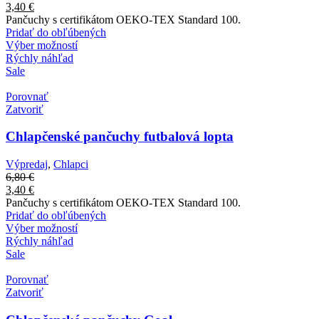
3,40
€
Pančuchy s certifikátom OEKO-TEX Standard 100.
Pridať do obľúbených
Výber možností
Rýchly náhľad
Sale
Porovnať
Zatvoriť
Chlapčenské pančuchy futbalová lopta
Výpredaj
,
Chlapci
6,80
€
3,40
€
Pančuchy s certifikátom OEKO-TEX Standard 100.
Pridať do obľúbených
Výber možností
Rýchly náhľad
Sale
Porovnať
Zatvoriť