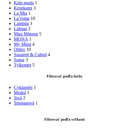
Kids moda
1
Kropkami
3
La Mia
1
La´roma
10
Lambda
3
Lidmar
2
Mini Mignon
5
MONA
1
My Mimi
4
Olileo
10
Squared & Cubed
4
Sugar
3
Tylkomet
5
Filtrovať podľa farby
Cyklamén
1
Modrá
1
Sivá
2
Smotanová
1
Filtrovať podľa veľkosti