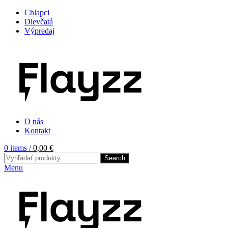
Chlapci
Dievčatá
Výpredaj
O nás
Kontakt
0
items
/
0,00
€
Search
Menu