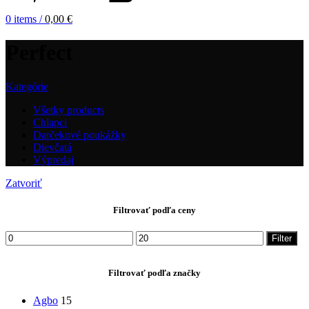
0
items
/
0,00
€
Perfect
Kategórie
Všetky
products
Chlapci
Darčekové poukážky
Dievčatá
Výpredaj
Zatvoriť
Filtrovať podľa ceny
Minimálna
Maximálna
Filter
cena
cena
Filtrovať podľa značky
Agbo
15