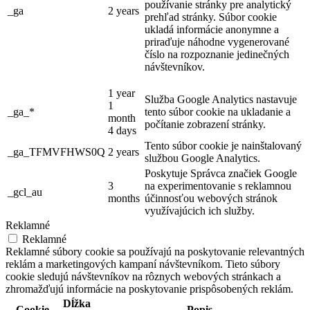
používanie stránky pre analytický
_ga
2 years
prehľad stránky. Súbor cookie
ukladá informácie anonymne a
priraďuje náhodne vygenerované
číslo na rozpoznanie jedinečných
návštevníkov.
1 year
Služba Google Analytics nastavuje
1
_ga_*
tento súbor cookie na ukladanie a
month
počítanie zobrazení stránky.
4 days
Tento súbor cookie je nainštalovaný
_ga_TFMVFHWS0Q
2 years
službou Google Analytics.
Poskytuje Správca značiek Google
3
na experimentovanie s reklamnou
_gcl_au
months
účinnosťou webových stránok
využívajúcich ich služby.
Reklamné
Reklamné
Reklamné súbory cookie sa používajú na poskytovanie relevantných
reklám a marketingových kampaní návštevníkom. Tieto súbory
cookie sledujú návštevníkov na rôznych webových stránkach a
zhromažďujú informácie na poskytovanie prispôsobených reklám.
Dĺžka
Cookie
Popis