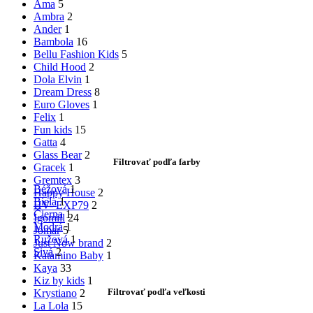
Ama
5
Ambra
2
Ander
1
Bambola
16
Bellu Fashion Kids
5
Child Hood
2
Dola Elvin
1
Dream Dress
8
Euro Gloves
1
Felix
1
Fun kids
15
Gatta
4
Glass Bear
2
Filtrovať podľa farby
Gracek
1
Gremtex
3
Béžová
1
Happy House
2
Biela
1
HV- EXP79
2
Čierna
1
Igomill
24
Modrá
1
Jomar
5
Ružová
1
Just Now brand
2
Sivá
2
Katamino Baby
1
Kaya
33
Kiz by kids
1
Filtrovať podľa veľkosti
Krystiano
2
La Lola
15