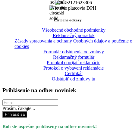
DIČ: 2121623306
Nie sme platcovia DPH.
Užitočné odkazy
Všeobecné obchodné podmienky
Reklamačný poriadok
Zásady spracovania a ochrany Osobných údajov a poučenie o
cookies
Formulár odstúpenia od zmluvy
Reklamačný formulár
Protokol o prijatí reklamácie
Protokol o vybavení reklamácie
Certifikát
Odstúpiť od zmluvy tu
Prihlásenie na odber noviniek
Prosím, čakajte...
Prihlásiť sa
Boli ste úspešne prihlásený na odber noviniek!