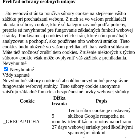
Prehľad ochrany osobných údajov
Táto webová stránka používa súbory cookie na zlepšenie vášho
zážitku pri prechádzaní webom. Z nich sa vo vašom prehliadači
ukladajú súbory cookie, ktoré sú kategorizované podľa potreby,
pretože sú nevyhnutné pre fungovanie základných funkcií webovej
stránky. Používame aj cookies tretích strán, ktoré nám pomáhajú
analyzovať a pochopiť, ako používate túto webovú stránku. Tieto
cookies budú uložené vo vašom prehliadači iba s vaším súhlasom.
Máte tiež možnosť zrušiť tieto cookies. Zrušenie niektorých z týchto
súborov cookie však môže ovplyvniť váš zážitok z prehliadania.
Nevyhnutné
Nevyhnutné
Vždy zapnuté
Nevyhnutné súbory cookie sú absolútne nevyhnutné pre správne
fungovanie webovej stránky. Tieto súbory cookie anonymne
zaisťujú základné funkcie a bezpečnostné prvky webovej stránky.
Dĺžka
Cookie
Popis
trvania
Tento súbor cookie je nastavený
5
službou Google recaptcha na
_GRECAPTCHA
months
identifikáciu robotov na ochranu
27 days
webovej stránky pred škodlivými
spamovými útokmi.