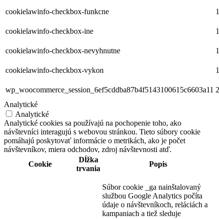
cookielawinfo-checkbox-funkcne
1
cookielawinfo-checkbox-ine
1
cookielawinfo-checkbox-nevyhnutne
1
cookielawinfo-checkbox-vykon
1
wp_woocommerce_session_6ef5cddba87b4f5143100615c6603a11
2
Analytické
Analytické
Analytické cookies sa používajú na pochopenie toho, ako
návštevníci interagujú s webovou stránkou. Tieto súbory cookie
pomáhajú poskytovať informácie o metrikách, ako je počet
návštevníkov, miera odchodov, zdroj návštevnosti atď.
Dĺžka
Cookie
Popis
trvania
Súbor cookie _ga nainštalovaný
službou Google Analytics počíta
údaje o návštevníkoch, reláciách a
kampaniach a tiež sleduje