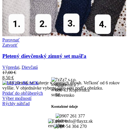
Porovnať
Zatvoriť
Pletený dievčenský zimný set mašľa
Výpredaj
,
Dievčatá
17,00
€
8,50
€
7zZz7 s.r.o.
Hrubý pletený set zahreje v zimných dňoch. Veľkosť od 6 rokov
Koprivnica 7
vyššie. V objednávke vyberte číslo setu podľa obrázku.
086 43 Koprivnica
Pridať do obľúbených
Slovensko
Výber možností
Rýchly náhľad
Kontaktné údaje
0907 261 377
Email: info@flayzz.sk
IČO: 54 304 270