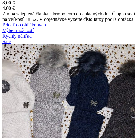
8,00
€
4,00
€
Zimná zateplená čiapka s brmbolcom do chladných dní. Čiapka sedí
na veľkosť 48-52. V objednávke vyberte číslo farby podľa obrázka.
Pridať do obľúbených
Výber možností
Rýchly náhľad
Sale