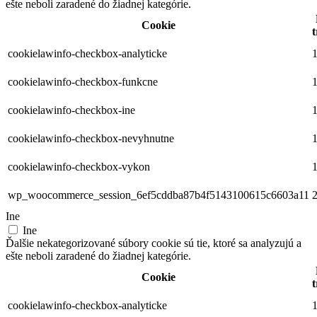
ešte neboli zaradené do žiadnej kategórie.
Cookie
t
cookielawinfo-checkbox-analyticke
1
cookielawinfo-checkbox-funkcne
1
cookielawinfo-checkbox-ine
1
cookielawinfo-checkbox-nevyhnutne
1
cookielawinfo-checkbox-vykon
1
wp_woocommerce_session_6ef5cddba87b4f5143100615c6603a11
2
Ine
Ine
Ďalšie nekategorizované súbory cookie sú tie, ktoré sa analyzujú a
ešte neboli zaradené do žiadnej kategórie.
Cookie
t
cookielawinfo-checkbox-analyticke
1