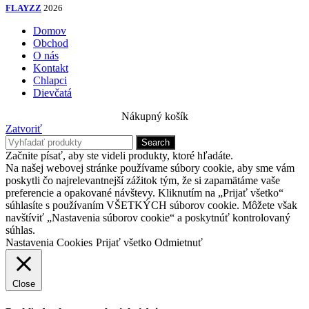
FLAYZZ
2026
Domov
Obchod
O nás
Kontakt
Chlapci
Dievčatá
Nákupný košík
Zatvoriť
Search
Začnite písať, aby ste videli produkty, ktoré hľadáte.
Na našej webovej stránke používame súbory cookie, aby sme vám
poskytli čo najrelevantnejší zážitok tým, že si zapamätáme vaše
preferencie a opakované návštevy. Kliknutím na „Prijať všetko“
súhlasíte s používaním VŠETKÝCH súborov cookie. Môžete však
navštíviť „Nastavenia súborov cookie“ a poskytnúť kontrolovaný
súhlas.
Nastavenia Cookies
Prijať všetko
Odmietnuť
Close