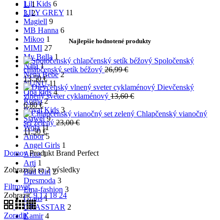
Lili Kids
6
1.
1
LILY GREY
11
3.
2
Magiell
9
MB Hanna
6
Mikoo
1
Najlepšie hodnotené produkty
MIMI
27
My Bella
1
Spoločenský
Nala
1
chlapčenský setík béžový
26,99
€
Nena Bebe
2
13,50
€
NUNU
11
Dievčenský
Qba kids
4
vlnený sveter cyklaménový
13,60
€
Roma
2
6,80
€
Royal Kids
3
Chlapčenský vianočný
Sjawel
9
set zelený
23,00
€
Wola
11
11,50
€
Anbor
5
Angel Girls
1
Domov
Produkt Brand
Perfect
Arius
1
Arti
1
Zobrazujú sa 2 výsledky
Bad Girl
2
Dresmoda
3
Filtrovať
Ema-fashion
3
Zobraziť
9
12
18
24
Grans
1
GRASSTAR
2
Zoradiť
Kamir
4