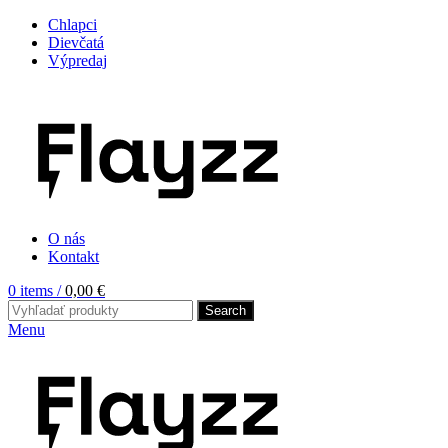
Chlapci
Dievčatá
Výpredaj
O nás
Kontakt
0
items
/
0,00
€
Search
Menu