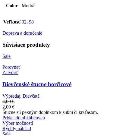
Color
Modrá
Veľkosť
92
,
98
Doprava a doručenie
Súvisiace produkty
Sale
Porovnať
Zatvoriť
Dievčenské štucne horčicové
Výpredaj
,
Dievčatá
4,00
€
2,00
€
Štucne sú pekným doplnkom k sukni či kraťasom.
Pridať do obľúbených
Výber možností
Rýchly náhľad
Sale