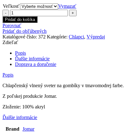
Veľkosť
Vymazať
množstvo
Chlapčenský
Pridať do košíka
vlnený
Porovnať
sveter
Pridať do obľúbených
tmavomodrý
Katalógové číslo:
372
Kategórie:
Chlapci
,
Výpredaj
mini
Zdieľať
Popis
Ďalšie informácie
Doprava a doručenie
Popis
Chlapčenský vlnený sveter na gombíky v tmavomodrej farbe.
Z poľskej produkcie Jomar.
Zloženie: 100% akryl
Ďalšie informácie
Brand
Jomar