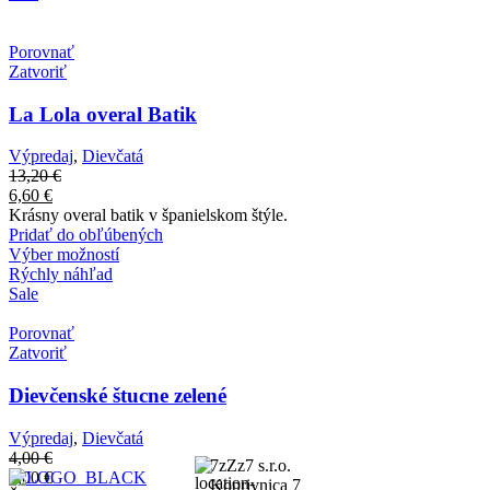
Porovnať
Zatvoriť
La Lola overal Batik
Výpredaj
,
Dievčatá
13,20
€
6,60
€
Krásny overal batik v španielskom štýle.
Pridať do obľúbených
Výber možností
Rýchly náhľad
Sale
Porovnať
Zatvoriť
Dievčenské štucne zelené
Výpredaj
,
Dievčatá
4,00
€
7zZz7 s.r.o.
2,00
€
Koprivnica 7