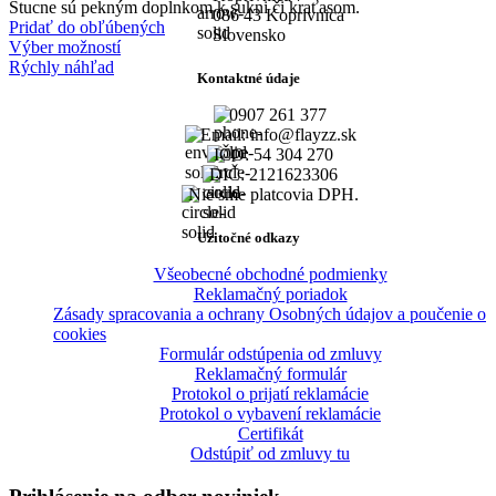
Štucne sú pekným doplnkom k sukni či kraťasom.
086 43 Koprivnica
Pridať do obľúbených
Slovensko
Výber možností
Rýchly náhľad
Kontaktné údaje
0907 261 377
Email: info@flayzz.sk
IČO: 54 304 270
DIČ: 2121623306
Nie sme platcovia DPH.
Užitočné odkazy
Všeobecné obchodné podmienky
Reklamačný poriadok
Zásady spracovania a ochrany Osobných údajov a poučenie o
cookies
Formulár odstúpenia od zmluvy
Reklamačný formulár
Protokol o prijatí reklamácie
Protokol o vybavení reklamácie
Certifikát
Odstúpiť od zmluvy tu