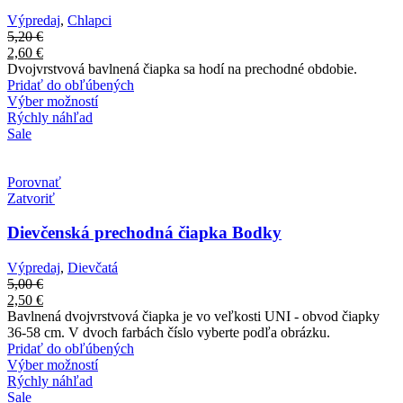
Výpredaj
,
Chlapci
5,20
€
2,60
€
Dvojvrstvová bavlnená čiapka sa hodí na prechodné obdobie.
Pridať do obľúbených
Výber možností
Rýchly náhľad
Sale
Porovnať
Zatvoriť
Dievčenská prechodná čiapka Bodky
Výpredaj
,
Dievčatá
5,00
€
2,50
€
Bavlnená dvojvrstvová čiapka je vo veľkosti UNI - obvod čiapky
36-58 cm. V dvoch farbách číslo vyberte podľa obrázku.
Pridať do obľúbených
Výber možností
Rýchly náhľad
Sale