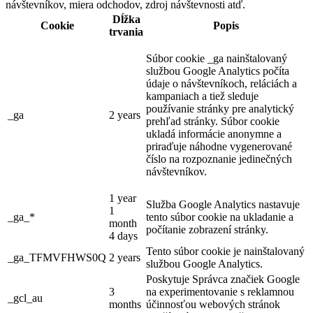
návštevníkov, miera odchodov, zdroj návštevnosti atď.
Dĺžka
Cookie
Popis
trvania
Súbor cookie _ga nainštalovaný
službou Google Analytics počíta
údaje o návštevníkoch, reláciách a
kampaniach a tiež sleduje
používanie stránky pre analytický
_ga
2 years
prehľad stránky. Súbor cookie
ukladá informácie anonymne a
priraďuje náhodne vygenerované
číslo na rozpoznanie jedinečných
návštevníkov.
1 year
Služba Google Analytics nastavuje
1
_ga_*
tento súbor cookie na ukladanie a
month
počítanie zobrazení stránky.
4 days
Tento súbor cookie je nainštalovaný
_ga_TFMVFHWS0Q
2 years
službou Google Analytics.
Poskytuje Správca značiek Google
3
na experimentovanie s reklamnou
_gcl_au
months
účinnosťou webových stránok