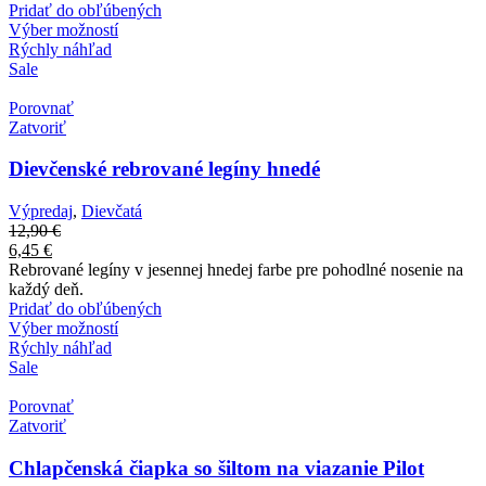
Pridať do obľúbených
Výber možností
Rýchly náhľad
Sale
Porovnať
Zatvoriť
Dievčenské rebrované legíny hnedé
Výpredaj
,
Dievčatá
12,90
€
6,45
€
Rebrované legíny v jesennej hnedej farbe pre pohodlné nosenie na
každý deň.
Pridať do obľúbených
Výber možností
Rýchly náhľad
Sale
Porovnať
Zatvoriť
Chlapčenská čiapka so šiltom na viazanie Pilot