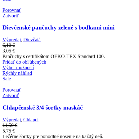
Porovnať
Zatvoriť
Dievčenské pančuchy zelené s bodkami mini
Výpredaj
,
Dievčatá
6,10
€
3,05
€
Pančuchy s certifikátom OEKO-TEX Standard 100.
Pridať do obľúbených
Výber možností
Rýchly náhľad
Sale
Porovnať
Zatvoriť
Chlapčenské 3/4 šortky maskáč
Výpredaj
,
Chlapci
11,50
€
5,75
€
Ležérne šortky pre pohodlné nosenie na každý deň.