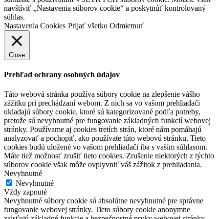
navštíviť „Nastavenia súborov cookie“ a poskytnúť kontrolovaný
súhlas.
Nastavenia Cookies
Prijať všetko
Odmietnuť
Close
Prehľad ochrany osobných údajov
Táto webová stránka používa súbory cookie na zlepšenie vášho
zážitku pri prechádzaní webom. Z nich sa vo vašom prehliadači
ukladajú súbory cookie, ktoré sú kategorizované podľa potreby,
pretože sú nevyhnutné pre fungovanie základných funkcií webovej
stránky. Používame aj cookies tretích strán, ktoré nám pomáhajú
analyzovať a pochopiť, ako používate túto webovú stránku. Tieto
cookies budú uložené vo vašom prehliadači iba s vaším súhlasom.
Máte tiež možnosť zrušiť tieto cookies. Zrušenie niektorých z týchto
súborov cookie však môže ovplyvniť váš zážitok z prehliadania.
Nevyhnutné
Nevyhnutné
Vždy zapnuté
Nevyhnutné súbory cookie sú absolútne nevyhnutné pre správne
fungovanie webovej stránky. Tieto súbory cookie anonymne
zaisťujú základné funkcie a bezpečnostné prvky webovej stránky.