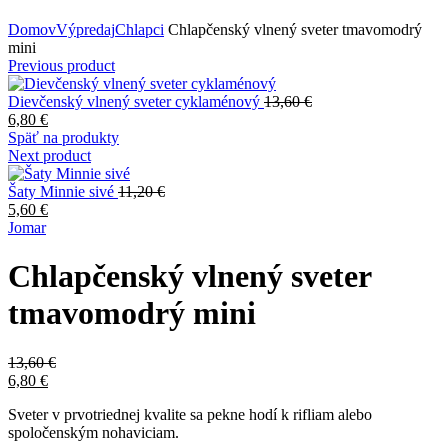
Zväčšiť obrázok
Domov
Výpredaj
Chlapci
Chlapčenský vlnený sveter tmavomodrý
mini
Previous product
Dievčenský vlnený sveter cyklaménový
13,60
€
6,80
€
Späť na produkty
Next product
Šaty Minnie sivé
11,20
€
5,60
€
Jomar
Chlapčenský vlnený sveter
tmavomodrý mini
13,60
€
6,80
€
Sveter v prvotriednej kvalite sa pekne hodí k rifliam alebo
spoločenským nohaviciam.