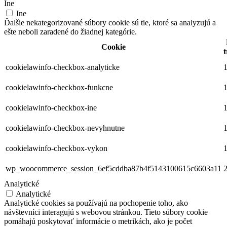
Ine
Ine
Ďalšie nekategorizované súbory cookie sú tie, ktoré sa analyzujú a
ešte neboli zaradené do žiadnej kategórie.
Cookie
t
cookielawinfo-checkbox-analyticke
1
cookielawinfo-checkbox-funkcne
1
cookielawinfo-checkbox-ine
1
cookielawinfo-checkbox-nevyhnutne
1
cookielawinfo-checkbox-vykon
1
wp_woocommerce_session_6ef5cddba87b4f5143100615c6603a11
2
Analytické
Analytické
Analytické cookies sa používajú na pochopenie toho, ako
návštevníci interagujú s webovou stránkou. Tieto súbory cookie
pomáhajú poskytovať informácie o metrikách, ako je počet