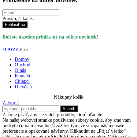
Prihlásenie na odber noviniek
Prosím, čakajte...
Prihlásiť sa
Boli ste úspešne prihlásený na odber noviniek!
FLAYZZ
2026
Domov
Obchod
O nás
Kontakt
Chlapci
Dievčatá
Nákupný košík
Zatvoriť
Search
Začnite písať, aby ste videli produkty, ktoré hľadáte.
Na našej webovej stránke používame súbory cookie, aby sme vám
poskytli čo najrelevantnejší zážitok tým, že si zapamätáme vaše
preferencie a opakované návštevy. Kliknutím na „Prijať všetko“
súhlasíte s používaním VŠETKÝCH súborov cookie. Môžete však