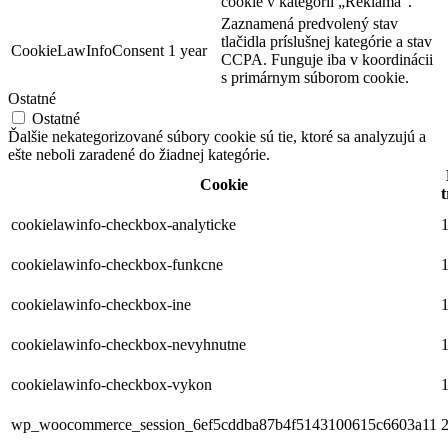
cookie v kategórii „Reklama“.
Zaznamená predvolený stav
tlačidla príslušnej kategórie a stav
CookieLawInfoConsent
1 year
CCPA. Funguje iba v koordinácii
s primárnym súborom cookie.
Ostatné
Ostatné
Ďalšie nekategorizované súbory cookie sú tie, ktoré sa analyzujú a
ešte neboli zaradené do žiadnej kategórie.
Cookie
t
cookielawinfo-checkbox-analyticke
1
cookielawinfo-checkbox-funkcne
1
cookielawinfo-checkbox-ine
1
cookielawinfo-checkbox-nevyhnutne
1
cookielawinfo-checkbox-vykon
1
wp_woocommerce_session_6ef5cddba87b4f5143100615c6603a11
2