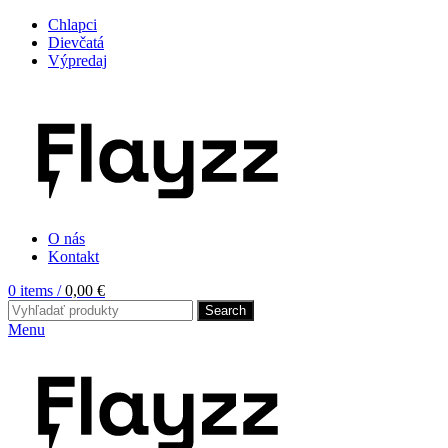
Chlapci
Dievčatá
Výpredaj
O nás
Kontakt
0
items
/
0,00
€
Search
Menu