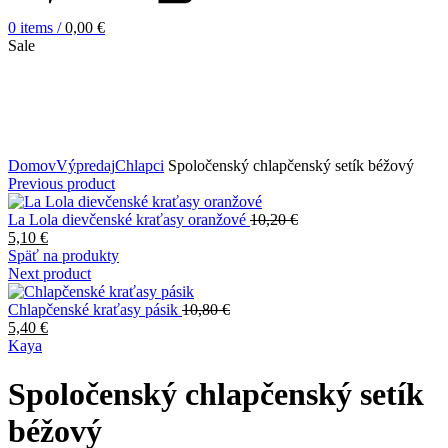
0
items
/
0,00
€
Sale
Zväčšiť obrázok
Domov
Výpredaj
Chlapci
Spoločenský chlapčenský setík béžový
Previous product
La Lola dievčenské kraťasy oranžové
10,20
€
5,10
€
Späť na produkty
Next product
Chlapčenské kraťasy pásik
10,80
€
5,40
€
Kaya
Spoločenský chlapčenský setík
béžový