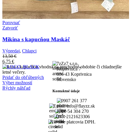
Porovnať
Zatvoriť
Mikina s kapucňou Maskáč
Výpredaj
,
Chlapci
13,50
€
6,75
€
7zZz7 s.r.o.
Mikina s kapucňou vhodná na prechodné obdobie či chladnejšie
Koprivnica 7
letné večery.
086 43 Koprivnica
Pridať do obľúbených
Slovensko
Výber možností
Rýchly náhľad
Kontaktné údaje
0907 261 377
Email: info@flayzz.sk
IČO: 54 304 270
DIČ: 2121623306
Nie sme platcovia DPH.