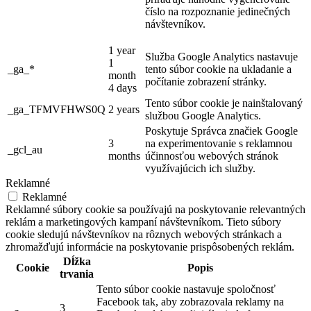
číslo na rozpoznanie jedinečných
návštevníkov.
1 year
Služba Google Analytics nastavuje
1
_ga_*
tento súbor cookie na ukladanie a
month
počítanie zobrazení stránky.
4 days
Tento súbor cookie je nainštalovaný
_ga_TFMVFHWS0Q
2 years
službou Google Analytics.
Poskytuje Správca značiek Google
3
na experimentovanie s reklamnou
_gcl_au
months
účinnosťou webových stránok
využívajúcich ich služby.
Reklamné
Reklamné
Reklamné súbory cookie sa používajú na poskytovanie relevantných
reklám a marketingových kampaní návštevníkom. Tieto súbory
cookie sledujú návštevníkov na rôznych webových stránkach a
zhromažďujú informácie na poskytovanie prispôsobených reklám.
Dĺžka
Cookie
Popis
trvania
Tento súbor cookie nastavuje spoločnosť
Facebook tak, aby zobrazovala reklamy na
3