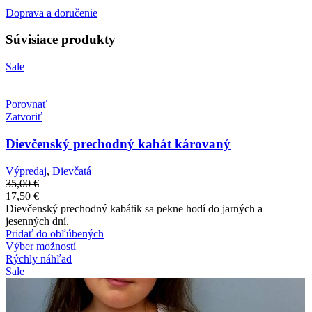
Doprava a doručenie
Súvisiace produkty
Sale
Porovnať
Zatvoriť
Dievčenský prechodný kabát károvaný
Výpredaj
,
Dievčatá
35,00
€
17,50
€
Dievčenský prechodný kabátik sa pekne hodí do jarných a
jesenných dní.
Pridať do obľúbených
Výber možností
Rýchly náhľad
Sale