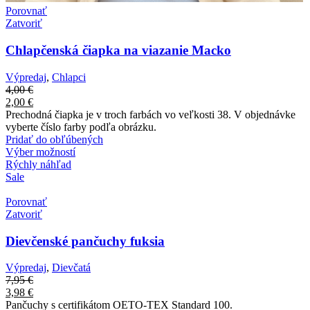
Porovnať
Zatvoriť
Chlapčenská čiapka na viazanie Macko
Výpredaj
,
Chlapci
4,00
€
2,00
€
Prechodná čiapka je v troch farbách vo veľkosti 38. V objednávke
vyberte číslo farby podľa obrázku.
Pridať do obľúbených
Výber možností
Rýchly náhľad
Sale
Porovnať
Zatvoriť
Dievčenské pančuchy fuksia
Výpredaj
,
Dievčatá
7,95
€
3,98
€
Pančuchy s certifikátom OETO-TEX Standard 100.