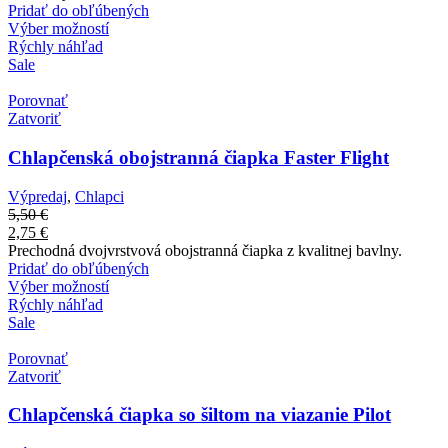
Pridať do obľúbených
Výber možností
Rýchly náhľad
Sale
Porovnať
Zatvoriť
Chlapčenská obojstranná čiapka Faster Flight
Výpredaj
,
Chlapci
5,50
€
2,75
€
Prechodná dvojvrstvová obojstranná čiapka z kvalitnej bavlny.
Pridať do obľúbených
Výber možností
Rýchly náhľad
Sale
Porovnať
Zatvoriť
Chlapčenská čiapka so šiltom na viazanie Pilot