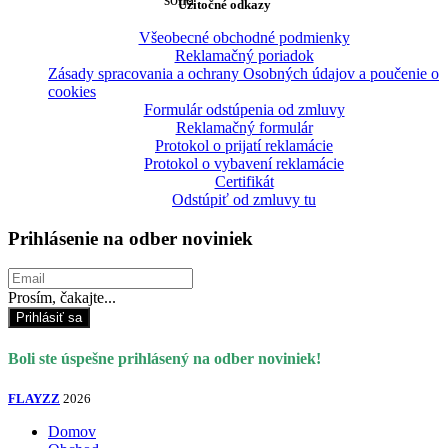
Užitočné odkazy
Všeobecné obchodné podmienky
Reklamačný poriadok
Zásady spracovania a ochrany Osobných údajov a poučenie o
cookies
Formulár odstúpenia od zmluvy
Reklamačný formulár
Protokol o prijatí reklamácie
Protokol o vybavení reklamácie
Certifikát
Odstúpiť od zmluvy tu
Prihlásenie na odber noviniek
Prosím, čakajte...
Prihlásiť sa
Boli ste úspešne prihlásený na odber noviniek!
FLAYZZ
2026
Domov