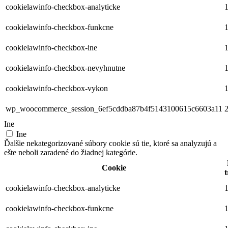
cookielawinfo-checkbox-analyticke
1
cookielawinfo-checkbox-funkcne
1
cookielawinfo-checkbox-ine
1
cookielawinfo-checkbox-nevyhnutne
1
cookielawinfo-checkbox-vykon
1
wp_woocommerce_session_6ef5cddba87b4f5143100615c6603a11
2
Ine
Ine
Ďalšie nekategorizované súbory cookie sú tie, ktoré sa analyzujú a
ešte neboli zaradené do žiadnej kategórie.
Cookie
t
cookielawinfo-checkbox-analyticke
1
cookielawinfo-checkbox-funkcne
1