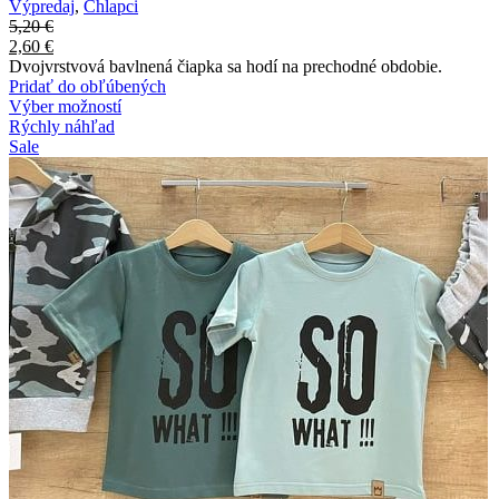
Výpredaj
,
Chlapci
5,20
€
2,60
€
Dvojvrstvová bavlnená čiapka sa hodí na prechodné obdobie.
Pridať do obľúbených
Výber možností
Rýchly náhľad
Sale