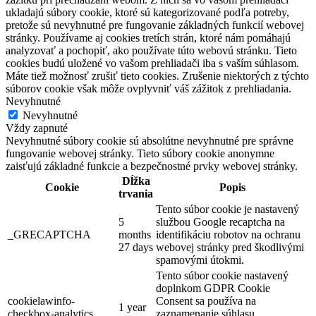
ukladajú súbory cookie, ktoré sú kategorizované podľa potreby,
pretože sú nevyhnutné pre fungovanie základných funkcií webovej
stránky. Používame aj cookies tretích strán, ktoré nám pomáhajú
analyzovať a pochopiť, ako používate túto webovú stránku. Tieto
cookies budú uložené vo vašom prehliadači iba s vaším súhlasom.
Máte tiež možnosť zrušiť tieto cookies. Zrušenie niektorých z týchto
súborov cookie však môže ovplyvniť váš zážitok z prehliadania.
Nevyhnutné
Nevyhnutné
Vždy zapnuté
Nevyhnutné súbory cookie sú absolútne nevyhnutné pre správne
fungovanie webovej stránky. Tieto súbory cookie anonymne
zaisťujú základné funkcie a bezpečnostné prvky webovej stránky.
Dĺžka
Cookie
Popis
trvania
Tento súbor cookie je nastavený
5
službou Google recaptcha na
_GRECAPTCHA
months
identifikáciu robotov na ochranu
27 days
webovej stránky pred škodlivými
spamovými útokmi.
Tento súbor cookie nastavený
doplnkom GDPR Cookie
cookielawinfo-
Consent sa používa na
1 year
checkbox-analytics
zaznamenanie súhlasu