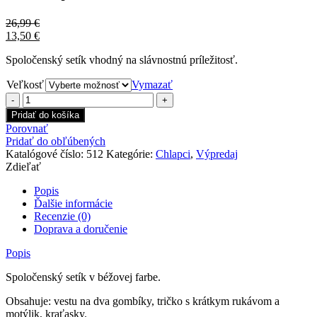
26,99
€
13,50
€
Spoločenský setík vhodný na slávnostnú príležitosť.
Veľkosť
Vymazať
množstvo
Spoločenský
Pridať do košíka
chlapčenský
Porovnať
setík
Pridať do obľúbených
béžový
Katalógové číslo:
512
Kategórie:
Chlapci
,
Výpredaj
Zdieľať
Popis
Ďalšie informácie
Recenzie (0)
Doprava a doručenie
Popis
Spoločenský setík v béžovej farbe.
Obsahuje: vestu na dva gombíky, tričko s krátkym rukávom a
motýlik, kraťasky.