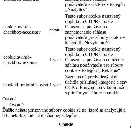
používateľa s cookies v kategórii
„Analytics“.
Tento súbor cookie nastavený
doplnkom GDPR Cookie
cookielawinfo-
Consent sa používa na
session
checkbox-necessary
zaznamenanie súhlasu
používateľa pre súbory cookie v
kategórii „Nevyhnutné“.
Tento súbor cookie nastavený
doplnkom GDPR Cookie
cookielawinfo-
1 year
Consent sa používa na uloženie
checkbox-reklama
súhlasu používateľa pre súbory
cookie v kategórii „Reklama“.
Zaznamená predvolený stav
tlačidla príslušnej kategórie a stav
CookieLawInfoConsent
1 year
CCPA. Funguje iba v koordinácii
s primárnym súborom cookie.
Ostatné
Ostatné
Ďalšie nekategorizované súbory cookie sú tie, ktoré sa analyzujú a
ešte neboli zaradené do žiadnej kategórie.
Cookie
t