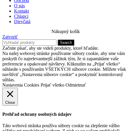
Obchod
O nás
Kontakt
Chlapci
Dievčatá
Nákupný košík
Zatvoriť
Search
Začnite písať, aby ste videli produkty, ktoré hľadáte.
Na našej webovej stránke používame súbory cookie, aby sme vám
poskytli čo najrelevantnejší zážitok tým, že si zapamätáme vaše
preferencie a opakované návštevy. Kliknutím na „Prijať všetko“
súhlasíte s používaním VŠETKÝCH súborov cookie. Môžete však
navštíviť „Nastavenia súborov cookie“ a poskytnúť kontrolovaný
súhlas.
Nastavenia Cookies
Prijať všetko
Odmietnuť
Close
Prehľad ochrany osobných údajov
Táto webová stránka používa súbory cookie na zlepšenie vášho
zážitku pri prechádzaní webom. Z nich sa vo vašom prehliadači