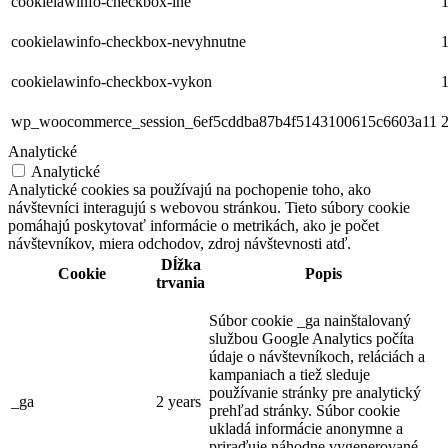
cookielawinfo-checkbox-ine
1
cookielawinfo-checkbox-nevyhnutne
1
cookielawinfo-checkbox-vykon
1
wp_woocommerce_session_6ef5cddba87b4f5143100615c6603a11
2
Analytické
Analytické
Analytické cookies sa používajú na pochopenie toho, ako
návštevníci interagujú s webovou stránkou. Tieto súbory cookie
pomáhajú poskytovať informácie o metrikách, ako je počet
návštevníkov, miera odchodov, zdroj návštevnosti atď.
Dĺžka
Cookie
Popis
trvania
Súbor cookie _ga nainštalovaný
službou Google Analytics počíta
údaje o návštevníkoch, reláciách a
kampaniach a tiež sleduje
používanie stránky pre analytický
_ga
2 years
prehľad stránky. Súbor cookie
ukladá informácie anonymne a
priraďuje náhodne vygenerované