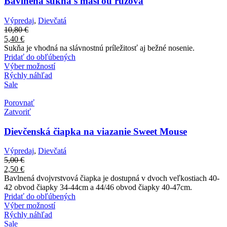
Bavlnená sukňa s mašľou ružová
Výpredaj
,
Dievčatá
10,80
€
5,40
€
Sukňa je vhodná na slávnostnú príležitosť aj bežné nosenie.
Pridať do obľúbených
Výber možností
Rýchly náhľad
Sale
Porovnať
Zatvoriť
Dievčenská čiapka na viazanie Sweet Mouse
Výpredaj
,
Dievčatá
5,00
€
2,50
€
Bavlnená dvojvrstvová čiapka je dostupná v dvoch veľkostiach 40-
42 obvod čiapky 34-44cm a 44/46 obvod čiapky 40-47cm.
Pridať do obľúbených
Výber možností
Rýchly náhľad
Sale