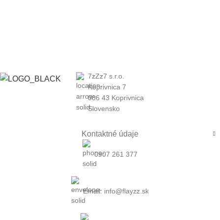
7zZz7 s.r.o.
Koprivnica 7
086 43 Koprivnica
Slovensko
Kontaktné údaje
0907 261 377
Email: info@flayzz.sk