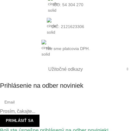
IČO: 54 304 270
DIČ: 2121623306
Nie sme platcovia DPH.
Užitočné odkazy
Prihlásenie na odber noviniek
Prosím, čakajte...
PRIHLÁSIŤ SA
Boli ste úspešne prihlásený na odber noviniek!