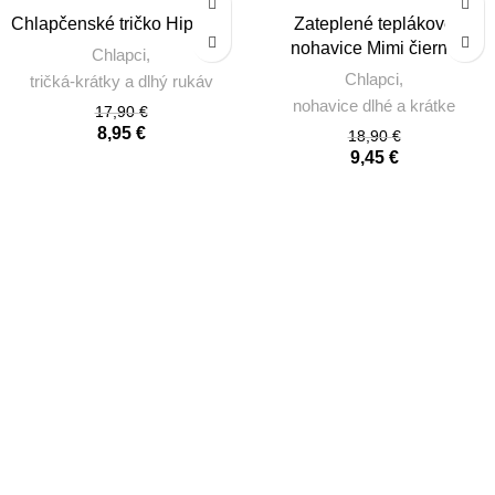
SALE
SALE
Chlapčenské tričko Hip Hop
Zateplené teplákové
nohavice Mimi čierne
Chlapci
,
Chlapci
,
tričká-krátky a dlhý rukáv
nohavice dlhé a krátke
17,90
€
8,95
€
18,90
€
9,45
€