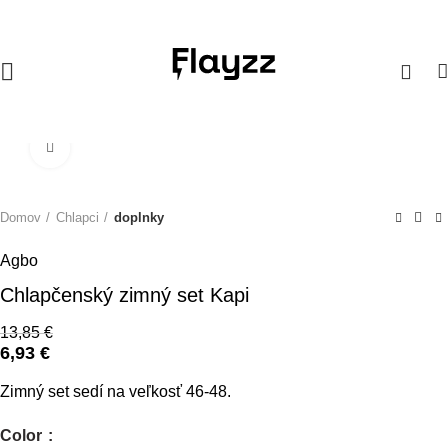
0
Zväčšiť obrázok
SALE
Domov
Chlapci
doplnky
Agbo
Chlapčenský zimný set Kapi
13,85
€
6,93
€
Zimný set sedí na veľkosť 46-48.
Color