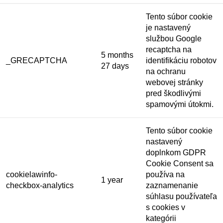
Tento súbor cookie
je nastavený
službou Google
recaptcha na
5 months
_GRECAPTCHA
identifikáciu robotov
27 days
na ochranu
webovej stránky
pred škodlivými
spamovými útokmi.
Tento súbor cookie
nastavený
doplnkom GDPR
Cookie Consent sa
cookielawinfo-
používa na
1 year
checkbox-analytics
zaznamenanie
súhlasu používateľa
s cookies v
kategórii