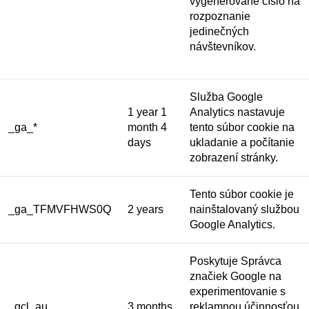
vygenerované číslo na
rozpoznanie
jedinečných
návštevníkov.
Služba Google
1 year 1
Analytics nastavuje
_ga_*
month 4
tento súbor cookie na
days
ukladanie a počítanie
zobrazení stránky.
Tento súbor cookie je
_ga_TFMVFHWS0Q
2 years
nainštalovaný službou
Google Analytics.
Poskytuje Správca
značiek Google na
experimentovanie s
_gcl_au
3 months
reklamnou účinnosťou