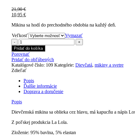
21,90
€
10,95
€
Mikina sa hodí do prechodného obdobia na každý deň.
Veľkosť
Vymazať
množstvo
Dievčenská
Pridať do košíka
mikina
Porovnať
Los
Pridať do obľúbených
Angeles
Katalógové číslo:
109
Kategórie:
Dievčatá
,
mikiny a svetre
Zdieľať
Popis
Ďalšie informácie
Doprava a doručenie
Popis
Dievčenská mikina sa oblieka cez hlavu, má kapucňu a nápis Lo
Z poľskej produkcia La Lola.
Zloženie: 95% bavlna, 5% elastan