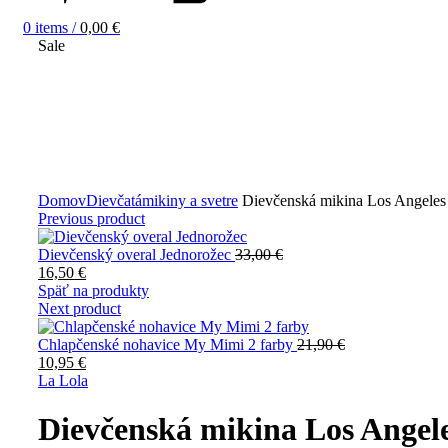
0
items
/
0,00
€
Sale
Zväčšiť obrázok
Domov
Dievčatá
mikiny a svetre
Dievčenská mikina Los Angeles
Previous product
Dievčenský overal Jednorožec
33,00
€
16,50
€
Späť na produkty
Next product
Chlapčenské nohavice My Mimi 2 farby
21,90
€
10,95
€
La Lola
Dievčenská mikina Los Angel