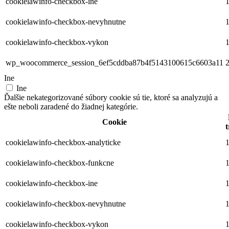
cookielawinfo-checkbox-ine
1
cookielawinfo-checkbox-nevyhnutne
1
cookielawinfo-checkbox-vykon
1
wp_woocommerce_session_6ef5cddba87b4f5143100615c6603a11
2
Ine
Ine
Ďalšie nekategorizované súbory cookie sú tie, ktoré sa analyzujú a
ešte neboli zaradené do žiadnej kategórie.
Cookie
t
cookielawinfo-checkbox-analyticke
1
cookielawinfo-checkbox-funkcne
1
cookielawinfo-checkbox-ine
1
cookielawinfo-checkbox-nevyhnutne
1
cookielawinfo-checkbox-vykon
1