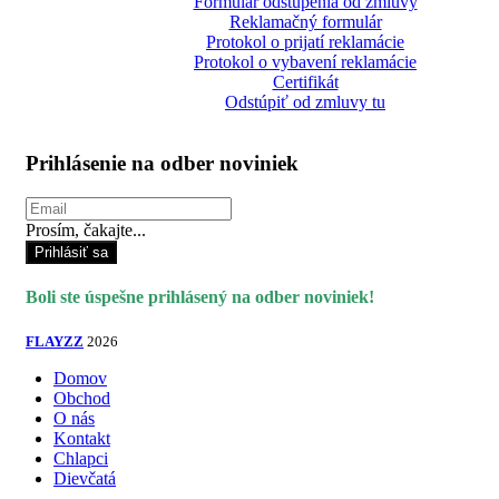
Formulár odstúpenia od zmluvy
Reklamačný formulár
Protokol o prijatí reklamácie
Protokol o vybavení reklamácie
Certifikát
Odstúpiť od zmluvy tu
Prihlásenie na odber noviniek
Prosím, čakajte...
Prihlásiť sa
Boli ste úspešne prihlásený na odber noviniek!
FLAYZZ
2026
Domov
Obchod
O nás
Kontakt
Chlapci
Dievčatá