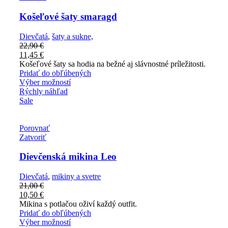
Košeľové šaty smaragd
Dievčatá
,
šaty a sukne,
22,90
€
11,45
€
Košeľové šaty sa hodia na bežné aj slávnostné príležitosti.
Pridať do obľúbených
Výber možností
Rýchly náhľad
Sale
Porovnať
Zatvoriť
Dievčenská mikina Leo
Dievčatá
,
mikiny a svetre
21,00
€
10,50
€
Mikina s potlačou oživí každý outfit.
Pridať do obľúbených
Výber možností