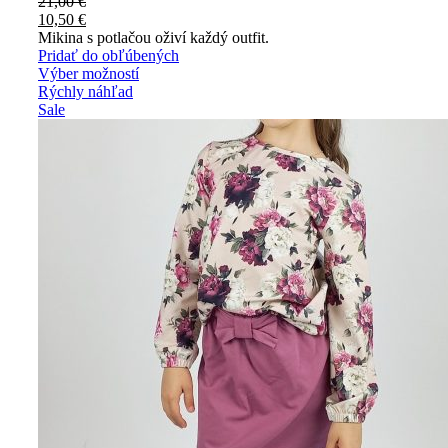
21,00
€
10,50
€
Mikina s potlačou oživí každý outfit.
Pridať do obľúbených
Výber možností
Rýchly náhľad
Sale