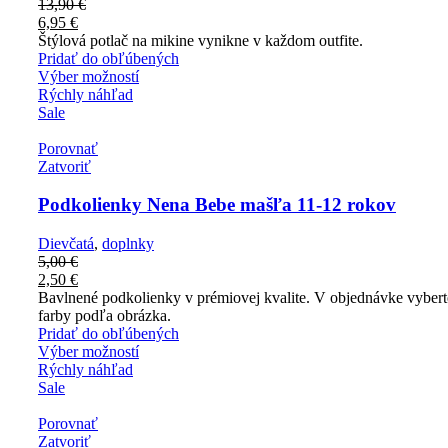
13,90
€
6,95
€
Štýlová potlač na mikine vynikne v každom outfite.
Pridať do obľúbených
Výber možností
Rýchly náhľad
Sale
Porovnať
Zatvoriť
Podkolienky Nena Bebe mašľa 11-12 rokov
Dievčatá
,
doplnky
5,00
€
2,50
€
Bavlnené podkolienky v prémiovej kvalite. V objednávke vyberte
farby podľa obrázka.
Pridať do obľúbených
Výber možností
Rýchly náhľad
Sale
Porovnať
Zatvoriť