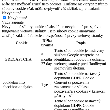
Máte tiež možnosť zrušiť tieto cookies. Zrušenie niektorých z týchto
súborov cookie však môže ovplyvniť váš zážitok z prehliadania.
Nevyhnutné
Nevyhnutné
Vždy zapnuté
Nevyhnutné súbory cookie sú absolútne nevyhnutné pre správne
fungovanie webovej stránky. Tieto súbory cookie anonymne
zaisťujú základné funkcie a bezpečnostné prvky webovej stránky.
Dĺžka
Cookie
Popis
trvania
Tento súbor cookie je nastavený
5
službou Google recaptcha na
_GRECAPTCHA
months
identifikáciu robotov na ochranu
27 days
webovej stránky pred škodlivými
spamovými útokmi.
Tento súbor cookie nastavený
doplnkom GDPR Cookie
cookielawinfo-
Consent sa používa na
1 year
checkbox-analytics
zaznamenanie súhlasu
používateľa s cookies v kategórii
„Analytics“.
Tento súbor cookie nastavený
doplnkom GDPR Cookie
cookielawinfo-
Consent sa používa na