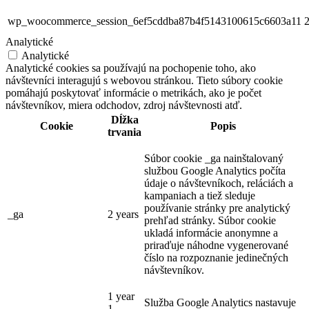
wp_woocommerce_session_6ef5cddba87b4f5143100615c6603a11
2
Analytické
Analytické
Analytické cookies sa používajú na pochopenie toho, ako
návštevníci interagujú s webovou stránkou. Tieto súbory cookie
pomáhajú poskytovať informácie o metrikách, ako je počet
návštevníkov, miera odchodov, zdroj návštevnosti atď.
Dĺžka
Cookie
Popis
trvania
Súbor cookie _ga nainštalovaný
službou Google Analytics počíta
údaje o návštevníkoch, reláciách a
kampaniach a tiež sleduje
používanie stránky pre analytický
_ga
2 years
prehľad stránky. Súbor cookie
ukladá informácie anonymne a
priraďuje náhodne vygenerované
číslo na rozpoznanie jedinečných
návštevníkov.
1 year
Služba Google Analytics nastavuje
1