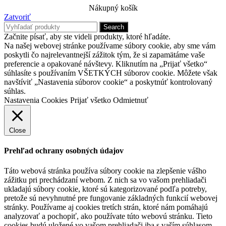
Nákupný košík
Zatvoriť
Search
Začnite písať, aby ste videli produkty, ktoré hľadáte.
Na našej webovej stránke používame súbory cookie, aby sme vám
poskytli čo najrelevantnejší zážitok tým, že si zapamätáme vaše
preferencie a opakované návštevy. Kliknutím na „Prijať všetko“
súhlasíte s používaním VŠETKÝCH súborov cookie. Môžete však
navštíviť „Nastavenia súborov cookie“ a poskytnúť kontrolovaný
súhlas.
Nastavenia Cookies
Prijať všetko
Odmietnuť
Close
Prehľad ochrany osobných údajov
Táto webová stránka používa súbory cookie na zlepšenie vášho
zážitku pri prechádzaní webom. Z nich sa vo vašom prehliadači
ukladajú súbory cookie, ktoré sú kategorizované podľa potreby,
pretože sú nevyhnutné pre fungovanie základných funkcií webovej
stránky. Používame aj cookies tretích strán, ktoré nám pomáhajú
analyzovať a pochopiť, ako používate túto webovú stránku. Tieto
cookies budú uložené vo vašom prehliadači iba s vaším súhlasom.