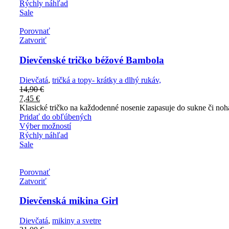
Rýchly náhľad
Sale
Porovnať
Zatvoriť
Dievčenské tričko béžové Bambola
Dievčatá
,
tričká a topy- krátky a dlhý rukáv,
14,90
€
7,45
€
Klasické tričko na každodenné nosenie zapasuje do sukne či noh
Pridať do obľúbených
Výber možností
Rýchly náhľad
Sale
Porovnať
Zatvoriť
Dievčenská mikina Girl
Dievčatá
,
mikiny a svetre