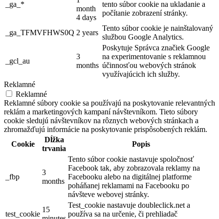
_ga_*
tento súbor cookie na ukladanie a
month
počítanie zobrazení stránky.
4 days
Tento súbor cookie je nainštalovaný
_ga_TFMVFHWS0Q
2 years
službou Google Analytics.
Poskytuje Správca značiek Google
3
na experimentovanie s reklamnou
_gcl_au
months
účinnosťou webových stránok
využívajúcich ich služby.
Reklamné
Reklamné
Reklamné súbory cookie sa používajú na poskytovanie relevantných
reklám a marketingových kampaní návštevníkom. Tieto súbory
cookie sledujú návštevníkov na rôznych webových stránkach a
zhromažďujú informácie na poskytovanie prispôsobených reklám.
Dĺžka
Cookie
Popis
trvania
Tento súbor cookie nastavuje spoločnosť
Facebook tak, aby zobrazovala reklamy na
3
_fbp
Facebooku alebo na digitálnej platforme
months
poháňanej reklamami na Facebooku po
návšteve webovej stránky.
Test_cookie nastavuje doubleclick.net a
15
test_cookie
používa sa na určenie, či prehliadač
minutes