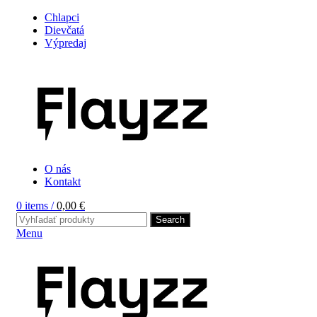
Chlapci
Dievčatá
Výpredaj
O nás
Kontakt
0
items
/
0,00
€
Search
Menu