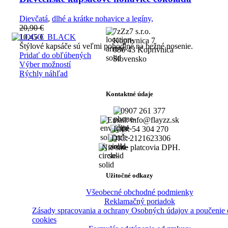
Dievčatá
,
dlhé a krátke nohavice a legíny,
20,90
€
7zZz7 s.r.o.
10,45
€
Koprivnica 7
Štýlové kapsáče sú veľmi pohodlné na bežné nosenie.
086 43 Koprivnica
Pridať do obľúbených
Slovensko
Výber možností
Rýchly náhľad
Kontaktné údaje
0907 261 377
Email: info@flayzz.sk
IČO: 54 304 270
DIČ: 2121623306
Nie sme platcovia DPH.
Užitočné odkazy
Všeobecné obchodné podmienky
Reklamačný poriadok
Zásady spracovania a ochrany Osobných údajov a poučenie 
cookies