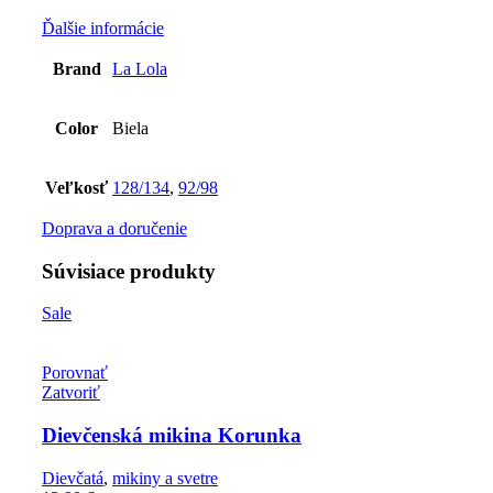
Ďalšie informácie
Brand
La Lola
Color
Biela
Veľkosť
128/134
,
92/98
Doprava a doručenie
Súvisiace produkty
Sale
Porovnať
Zatvoriť
Dievčenská mikina Korunka
Dievčatá
,
mikiny a svetre