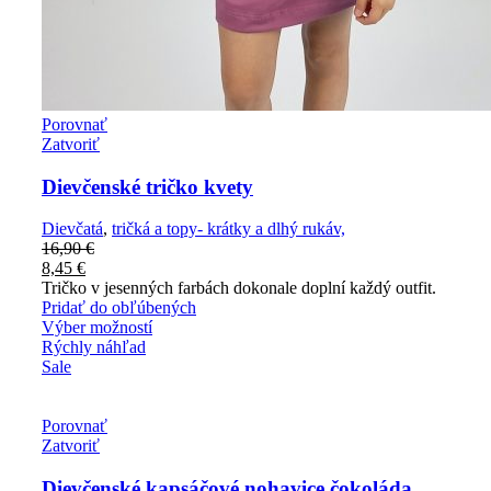
Porovnať
Zatvoriť
Dievčenské tričko kvety
Dievčatá
,
tričká a topy- krátky a dlhý rukáv,
16,90
€
8,45
€
Tričko v jesenných farbách dokonale doplní každý outfit.
Pridať do obľúbených
Výber možností
Rýchly náhľad
Sale
Porovnať
Zatvoriť
Dievčenské kapsáčové nohavice čokoláda