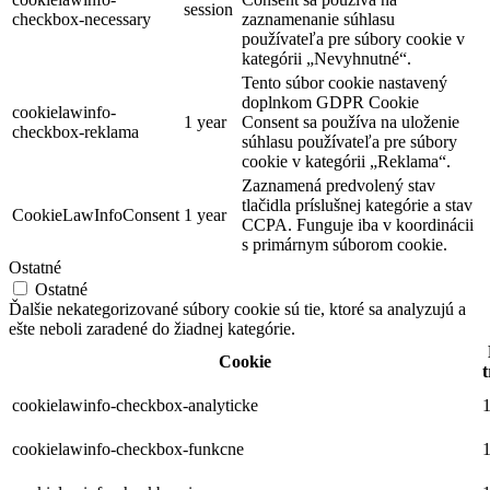
session
checkbox-necessary
zaznamenanie súhlasu
používateľa pre súbory cookie v
kategórii „Nevyhnutné“.
Tento súbor cookie nastavený
doplnkom GDPR Cookie
cookielawinfo-
1 year
Consent sa používa na uloženie
checkbox-reklama
súhlasu používateľa pre súbory
cookie v kategórii „Reklama“.
Zaznamená predvolený stav
tlačidla príslušnej kategórie a stav
CookieLawInfoConsent
1 year
CCPA. Funguje iba v koordinácii
s primárnym súborom cookie.
Ostatné
Ostatné
Ďalšie nekategorizované súbory cookie sú tie, ktoré sa analyzujú a
ešte neboli zaradené do žiadnej kategórie.
Cookie
t
cookielawinfo-checkbox-analyticke
1
cookielawinfo-checkbox-funkcne
1