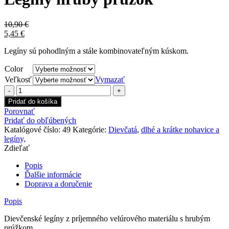
10,90
€
5,45
€
Legíny sú pohodlným a stále kombinovateľným kúskom.
Color
Veľkosť
Vymazať
množstvo
Legíny
Pridať do košíka
hrubý
Porovnať
prúžok
Pridať do obľúbených
Katalógové číslo:
49
Kategórie:
Dievčatá
,
dlhé a krátke nohavice a
legíny,
Zdieľať
Popis
Ďalšie informácie
Doprava a doručenie
Popis
Dievčenské legíny z príjemného velúrového materiálu s hrubým
prúžkom.