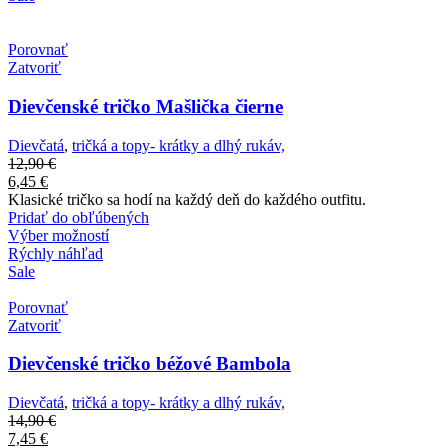
Porovnať
Zatvoriť
Dievčenské tričko Mašlička čierne
Dievčatá
,
tričká a topy- krátky a dlhý rukáv,
12,90
€
6,45
€
Klasické tričko sa hodí na každý deň do každého outfitu.
Pridať do obľúbených
Výber možností
Rýchly náhľad
Sale
Porovnať
Zatvoriť
Dievčenské tričko béžové Bambola
Dievčatá
,
tričká a topy- krátky a dlhý rukáv,
14,90
€
7,45
€