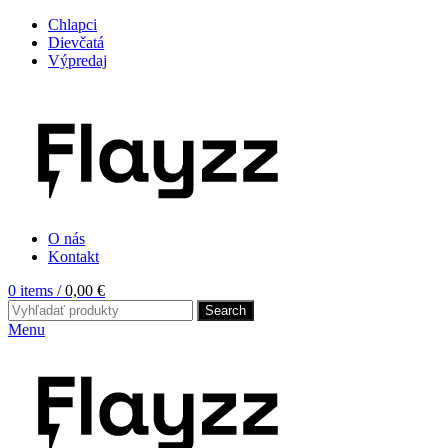
Chlapci
Dievčatá
Výpredaj
O nás
Kontakt
0
items
/
0,00
€
Search
Menu