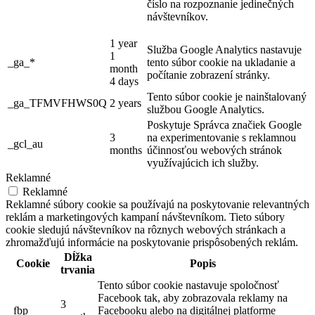
číslo na rozpoznanie jedinečných
návštevníkov.
1 year
Služba Google Analytics nastavuje
1
_ga_*
tento súbor cookie na ukladanie a
month
počítanie zobrazení stránky.
4 days
Tento súbor cookie je nainštalovaný
_ga_TFMVFHWS0Q
2 years
službou Google Analytics.
Poskytuje Správca značiek Google
3
na experimentovanie s reklamnou
_gcl_au
months
účinnosťou webových stránok
využívajúcich ich služby.
Reklamné
Reklamné
Reklamné súbory cookie sa používajú na poskytovanie relevantných
reklám a marketingových kampaní návštevníkom. Tieto súbory
cookie sledujú návštevníkov na rôznych webových stránkach a
zhromažďujú informácie na poskytovanie prispôsobených reklám.
Dĺžka
Cookie
Popis
trvania
Tento súbor cookie nastavuje spoločnosť
Facebook tak, aby zobrazovala reklamy na
3
_fbp
Facebooku alebo na digitálnej platforme