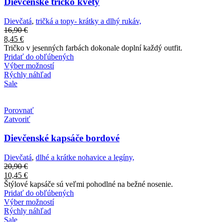
Dievčenské tričko kvety
Dievčatá
,
tričká a topy- krátky a dlhý rukáv,
16,90
€
8,45
€
Tričko v jesenných farbách dokonale doplní každý outfit.
Pridať do obľúbených
Výber možností
Rýchly náhľad
Sale
Porovnať
Zatvoriť
Dievčenské kapsáče bordové
Dievčatá
,
dlhé a krátke nohavice a legíny,
20,90
€
10,45
€
Štýlové kapsáče sú veľmi pohodlné na bežné nosenie.
Pridať do obľúbených
Výber možností
Rýchly náhľad
Sale