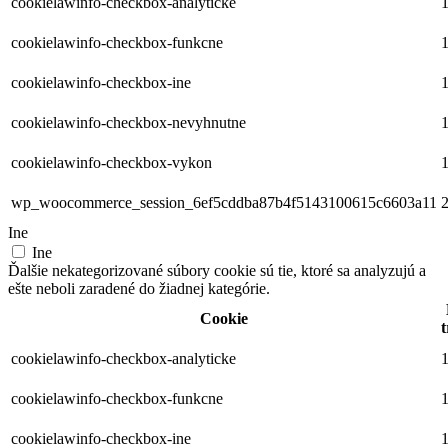
cookielawinfo-checkbox-analyticke
1
cookielawinfo-checkbox-funkcne
1
cookielawinfo-checkbox-ine
1
cookielawinfo-checkbox-nevyhnutne
1
cookielawinfo-checkbox-vykon
1
wp_woocommerce_session_6ef5cddba87b4f5143100615c6603a11
2
Ine
Ine
Ďalšie nekategorizované súbory cookie sú tie, ktoré sa analyzujú a
ešte neboli zaradené do žiadnej kategórie.
Cookie
t
cookielawinfo-checkbox-analyticke
1
cookielawinfo-checkbox-funkcne
1
cookielawinfo-checkbox-ine
1