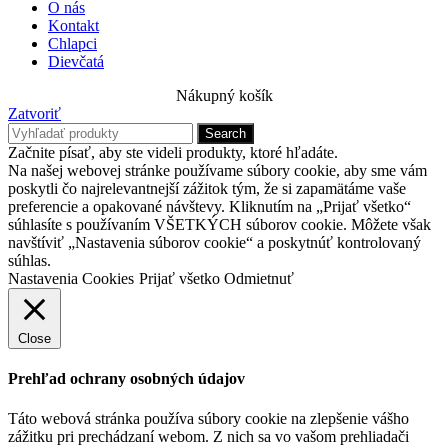
O nás
Kontakt
Chlapci
Dievčatá
Nákupný košík
Zatvoriť
Search
Začnite písať, aby ste videli produkty, ktoré hľadáte.
Na našej webovej stránke používame súbory cookie, aby sme vám
poskytli čo najrelevantnejší zážitok tým, že si zapamätáme vaše
preferencie a opakované návštevy. Kliknutím na „Prijať všetko“
súhlasíte s používaním VŠETKÝCH súborov cookie. Môžete však
navštíviť „Nastavenia súborov cookie“ a poskytnúť kontrolovaný
súhlas.
Nastavenia Cookies
Prijať všetko
Odmietnuť
Close
Prehľad ochrany osobných údajov
Táto webová stránka používa súbory cookie na zlepšenie vášho
zážitku pri prechádzaní webom. Z nich sa vo vašom prehliadači