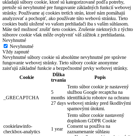
ukladajú súbory cookie, ktoré sú kategorizované podľa potreby,
pretože sú nevyhnutné pre fungovanie základných funkcií webovej
stránky. Používame aj cookies tretích strán, ktoré nám pomáhajú
analyzovať a pochopiť, ako používate túto webovú stránku. Tieto
cookies budú uložené vo vašom prehliadači iba s vaším súhlasom.
Máte tiež možnosť zrušiť tieto cookies. Zrušenie niektorých z týchto
súborov cookie však môže ovplyvniť váš zážitok z prehliadania.
Nevyhnutné
Nevyhnutné
Vždy zapnuté
Nevyhnutné súbory cookie sú absolútne nevyhnutné pre správne
fungovanie webovej stránky. Tieto súbory cookie anonymne
zaisťujú základné funkcie a bezpečnostné prvky webovej stránky.
Dĺžka
Cookie
Popis
trvania
Tento súbor cookie je nastavený
5
službou Google recaptcha na
_GRECAPTCHA
months
identifikáciu robotov na ochranu
27 days
webovej stránky pred škodlivými
spamovými útokmi.
Tento súbor cookie nastavený
doplnkom GDPR Cookie
cookielawinfo-
Consent sa používa na
1 year
checkbox-analytics
zaznamenanie súhlasu