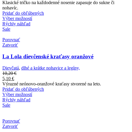
Klasické tričko na každodenné nosenie zapasuje do sukne či
nohavíc.
Pridať do obľúbených
Výber možností
Rýchly náhľad
Sale
Porovnať
Zatvoriť
La Lola dievčenské kraťasy oranžové
Dievčatá
,
dlhé a krátke nohavice a legíny,
10,20
€
5,10
€
Výrazné neónovo-oranžové kraťasy stvorené na leto.
Pridať do obľúbených
Výber možností
Rýchly náhľad
Sale
Porovnať
Zatvoriť