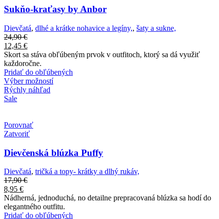
Sukňo-kraťasy by Anbor
Dievčatá
,
dlhé a krátke nohavice a legíny,
,
šaty a sukne,
24,90
€
12,45
€
Skort sa stáva obľúbeným prvok v outfitoch, ktorý sa dá využiť
každoročne.
Pridať do obľúbených
Výber možností
Rýchly náhľad
Sale
Porovnať
Zatvoriť
Dievčenská blúzka Puffy
Dievčatá
,
tričká a topy- krátky a dlhý rukáv,
17,90
€
8,95
€
Nádherná, jednoduchá, no detailne prepracovaná blúzka sa hodí do
elegantného outfitu.
Pridať do obľúbených