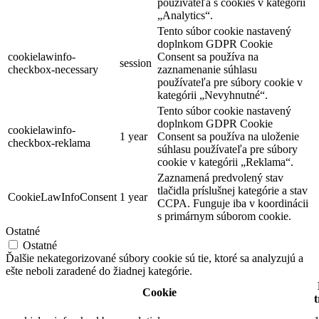
používateľa s cookies v kategórii
„Analytics“.
Tento súbor cookie nastavený
doplnkom GDPR Cookie
cookielawinfo-
Consent sa používa na
session
checkbox-necessary
zaznamenanie súhlasu
používateľa pre súbory cookie v
kategórii „Nevyhnutné“.
Tento súbor cookie nastavený
doplnkom GDPR Cookie
cookielawinfo-
1 year
Consent sa používa na uloženie
checkbox-reklama
súhlasu používateľa pre súbory
cookie v kategórii „Reklama“.
Zaznamená predvolený stav
tlačidla príslušnej kategórie a stav
CookieLawInfoConsent
1 year
CCPA. Funguje iba v koordinácii
s primárnym súborom cookie.
Ostatné
Ostatné
Ďalšie nekategorizované súbory cookie sú tie, ktoré sa analyzujú a
ešte neboli zaradené do žiadnej kategórie.
Cookie
t