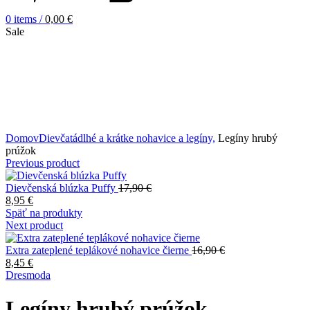
0
items
/
0,00
€
Sale
Zväčšiť obrázok
Domov
Dievčatá
dlhé a krátke nohavice a legíny,
Legíny hrubý
prúžok
Previous product
Dievčenská blúzka Puffy
17,90
€
8,95
€
Späť na produkty
Next product
Extra zateplené teplákové nohavice čierne
16,90
€
8,45
€
Dresmoda
Legíny hrubý prúžok