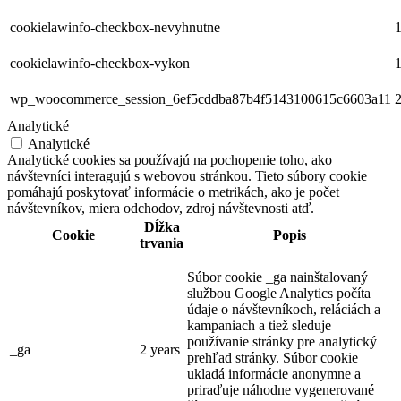
cookielawinfo-checkbox-nevyhnutne
1
cookielawinfo-checkbox-vykon
1
wp_woocommerce_session_6ef5cddba87b4f5143100615c6603a11
2
Analytické
Analytické
Analytické cookies sa používajú na pochopenie toho, ako
návštevníci interagujú s webovou stránkou. Tieto súbory cookie
pomáhajú poskytovať informácie o metrikách, ako je počet
návštevníkov, miera odchodov, zdroj návštevnosti atď.
Dĺžka
Cookie
Popis
trvania
Súbor cookie _ga nainštalovaný
službou Google Analytics počíta
údaje o návštevníkoch, reláciách a
kampaniach a tiež sleduje
používanie stránky pre analytický
_ga
2 years
prehľad stránky. Súbor cookie
ukladá informácie anonymne a
priraďuje náhodne vygenerované