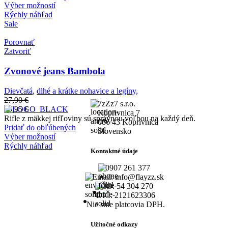
Výber možností
Rýchly náhľad
Sale
Porovnať
Zatvoriť
Zvonové jeans Bambola
Dievčatá
,
dlhé a krátke nohavice a legíny,
27,90
€
7zZz7 s.r.o.
13,95
€
Koprivnica 7
Rifle z mäkkej rifľoviny sú správnou voľbou na každý deň.
086 43 Koprivnica
Pridať do obľúbených
Slovensko
Výber možností
Rýchly náhľad
Kontaktné údaje
0907 261 377
Email: info@flayzz.sk
IČO: 54 304 270
DIČ: 2121623306
Nie sme platcovia DPH.
Užitočné odkazy