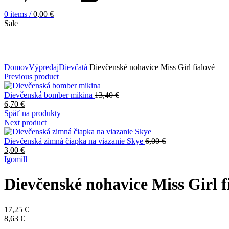
0
items
/
0,00
€
Sale
Zväčšiť obrázok
Domov
Výpredaj
Dievčatá
Dievčenské nohavice Miss Girl fialové
Previous product
Dievčenská bomber mikina
13,40
€
6,70
€
Späť na produkty
Next product
Dievčenská zimná čiapka na viazanie Skye
6,00
€
3,00
€
Igomill
Dievčenské nohavice Miss Girl f
17,25
€
8,63
€