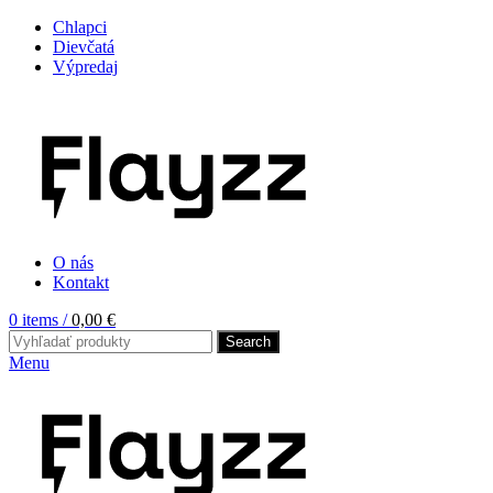
Chlapci
Dievčatá
Výpredaj
O nás
Kontakt
0
items
/
0,00
€
Search
Menu