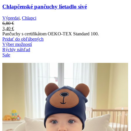
Chlapčenské pančuchy lietadlo sivé
Výpredaj
,
Chlapci
6,80
€
3,40
€
Pančuchy s certifikátom OEKO-TEX Standard 100.
Pridať do obľúbených
Výber možností
Rýchly náhľad
Sale