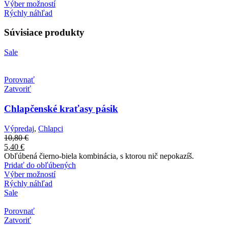
Výber možností
Rýchly náhľad
Súvisiace produkty
Sale
Porovnať
Zatvoriť
Chlapčenské kraťasy pásik
Výpredaj
,
Chlapci
10,80
€
5,40
€
Obľúbená čierno-biela kombinácia, s ktorou nič nepokazíš.
Pridať do obľúbených
Výber možností
Rýchly náhľad
Sale
Porovnať
Zatvoriť