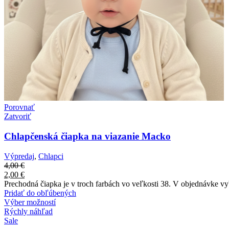
Porovnať
Zatvoriť
Chlapčenská čiapka na viazanie Macko
Výpredaj
,
Chlapci
4,00
€
2,00
€
Prechodná čiapka je v troch farbách vo veľkosti 38. V objednávke vy
Pridať do obľúbených
Výber možností
Rýchly náhľad
Sale