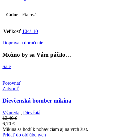
Color
Fialová
Veľkosť
104/110
Doprava a doručenie
Možno by sa Vám páčilo…
Sale
Porovnať
Zatvoriť
Dievčenská bomber mikina
Výpredaj
,
Dievčatá
13,40
€
6,70
€
Mikina sa hodí k nohaviciam aj na vrch šiat.
Pridať do obľúbených