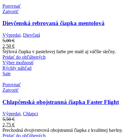
Porovnať
Zatvoriť
Dievčenská rebrovaná čiapka mentolová
Výpredaj
,
Dievčatá
5,00
€
2,50
€
Štýlová čiapka v pastelovej farbe pre malé aj väčšie slečny.
Pridať do obľúbených
Výber možností
Rýchly náhľad
Sale
Porovnať
Zatvoriť
Chlapčenská obojstranná čiapka Faster Flight
Výpredaj
,
Chlapci
5,50
€
2,75
€
Prechodná dvojvrstvová obojstranná čiapka z kvalitnej bavlny.
Pridať do obľúbených