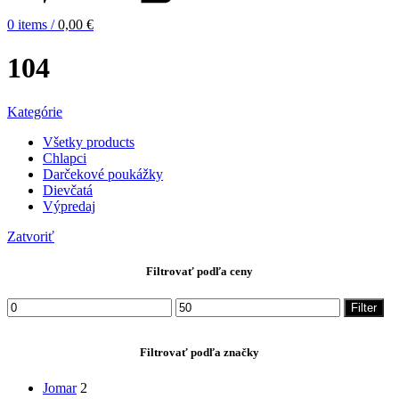
0
items
/
0,00
€
104
Kategórie
Všetky
products
Chlapci
Darčekové poukážky
Dievčatá
Výpredaj
Zatvoriť
Filtrovať podľa ceny
Minimálna
Maximálna
Filter
cena
cena
Filtrovať podľa značky
Jomar
2