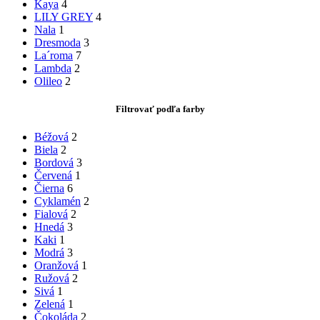
Kaya
4
LILY GREY
4
Nala
1
Dresmoda
3
La´roma
7
Lambda
2
Olileo
2
Filtrovať podľa farby
Béžová
2
Biela
2
Bordová
3
Červená
1
Čierna
6
Cyklamén
2
Fialová
2
Hnedá
3
Kaki
1
Modrá
3
Oranžová
1
Ružová
2
Sivá
1
Zelená
1
Čokoláda
2