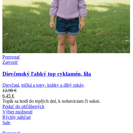
Porovnať
Zatvoriť
Dievčenský ľahký top cyklamén, lila
Dievčatá
,
tričká a topy- krátky a dlhý rukáv,
12,90
€
6,45
€
Topík sa hodí do teplých dní, k nohaviciam či sukni.
Pridať do obľúbených
Výber možností
Rýchly náhľad
Sale