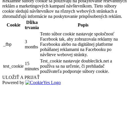
Reklamné súbory cookie sa používajú na poskytovanie relevantných
reklám a marketingových kampaní návštevníkom. Tieto súbory
cookie sledujú návštevníkov na rôznych webových stránkach a
zhromažďujú informácie na poskytovanie prispôsobených reklám.
Dĺžka
Cookie
Popis
trvania
Tento súbor cookie nastavuje spoločnosť
Facebook tak, aby zobrazovala reklamy na
3
_fbp
Facebooku alebo na digitálnej platforme
months
poháňanej reklamami na Facebooku po
návšteve webovej stránky.
Test_cookie nastavuje doubleclick.net a
15
test_cookie
používa sa na určenie, či prehliadač
minutes
používateľa podporuje súbory cookie.
ULOŽIŤ A PRIJAŤ
Powered by