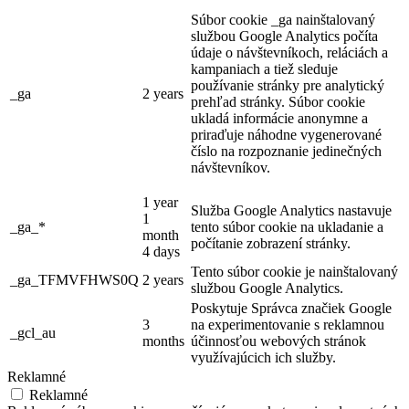
Súbor cookie _ga nainštalovaný
službou Google Analytics počíta
údaje o návštevníkoch, reláciách a
kampaniach a tiež sleduje
používanie stránky pre analytický
_ga
2 years
prehľad stránky. Súbor cookie
ukladá informácie anonymne a
priraďuje náhodne vygenerované
číslo na rozpoznanie jedinečných
návštevníkov.
1 year
Služba Google Analytics nastavuje
1
_ga_*
tento súbor cookie na ukladanie a
month
počítanie zobrazení stránky.
4 days
Tento súbor cookie je nainštalovaný
_ga_TFMVFHWS0Q
2 years
službou Google Analytics.
Poskytuje Správca značiek Google
3
na experimentovanie s reklamnou
_gcl_au
months
účinnosťou webových stránok
využívajúcich ich služby.
Reklamné
Reklamné