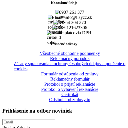
Kontaktné údaje
0907 261 377
Email: info@flayzz.sk
IČO: 54 304 270
DIČ: 2121623306
Nie sme platcovia DPH.
Užitočné odkazy
Všeobecné obchodné podmienky
Reklamačný poriadok
Zásady spracovania a ochrany Osobných údajov a poučenie o
cookies
Formulár odstúpenia od zmluvy
Reklamačný formulár
Protokol o prijatí reklamácie
Protokol o vybavení reklamácie
Certifikát
Odstúpiť od zmluvy tu
Prihlásenie na odber noviniek
Prosím, čakajte...