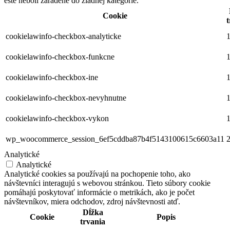
ešte neboli zaradené do žiadnej kategórie.
Cookie
t
cookielawinfo-checkbox-analyticke
1
cookielawinfo-checkbox-funkcne
1
cookielawinfo-checkbox-ine
1
cookielawinfo-checkbox-nevyhnutne
1
cookielawinfo-checkbox-vykon
1
wp_woocommerce_session_6ef5cddba87b4f5143100615c6603a11
2
Analytické
Analytické
Analytické cookies sa používajú na pochopenie toho, ako
návštevníci interagujú s webovou stránkou. Tieto súbory cookie
pomáhajú poskytovať informácie o metrikách, ako je počet
návštevníkov, miera odchodov, zdroj návštevnosti atď.
Dĺžka
Cookie
Popis
trvania