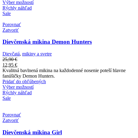
Výber možností
Rýchly náhľad
Sale
Porovnať
Zatvoriť
Dievčenská mikina Demon Hunters
Dievčatá
,
mikiny a svetre
25,90
€
12,95
€
Kvalitná bavlnená mikina na každodenné nosenie poteší hlavne
fanúšičky Demon Hunters.
Pridať do obľúbených
Výber možností
Rýchly náhľad
Sale
Porovnať
Zatvoriť
Dievčenská mikina Girl