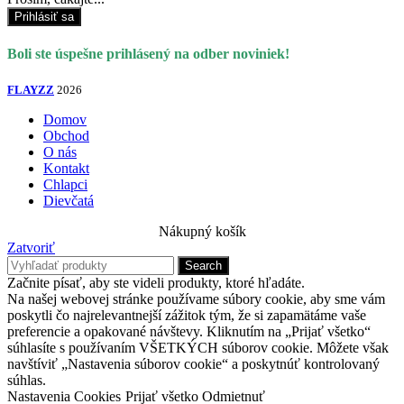
Prihlásiť sa
Boli ste úspešne prihlásený na odber noviniek!
FLAYZZ
2026
Domov
Obchod
O nás
Kontakt
Chlapci
Dievčatá
Nákupný košík
Zatvoriť
Search
Začnite písať, aby ste videli produkty, ktoré hľadáte.
Na našej webovej stránke používame súbory cookie, aby sme vám
poskytli čo najrelevantnejší zážitok tým, že si zapamätáme vaše
preferencie a opakované návštevy. Kliknutím na „Prijať všetko“
súhlasíte s používaním VŠETKÝCH súborov cookie. Môžete však
navštíviť „Nastavenia súborov cookie“ a poskytnúť kontrolovaný
súhlas.
Nastavenia Cookies
Prijať všetko
Odmietnuť