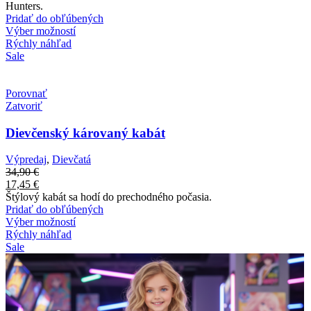
Hunters.
Pridať do obľúbených
Výber možností
Rýchly náhľad
Sale
Porovnať
Zatvoriť
Dievčenský károvaný kabát
Výpredaj
,
Dievčatá
34,90
€
17,45
€
Štýlový kabát sa hodí do prechodného počasia.
Pridať do obľúbených
Výber možností
Rýchly náhľad
Sale