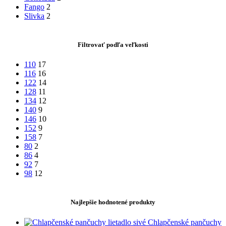
Fango
2
Slivka
2
Filtrovať podľa veľkosti
110
17
116
16
122
14
128
11
134
12
140
9
146
10
152
9
158
7
80
2
86
4
92
7
98
12
Najlepšie hodnotené produkty
Chlapčenské pančuchy