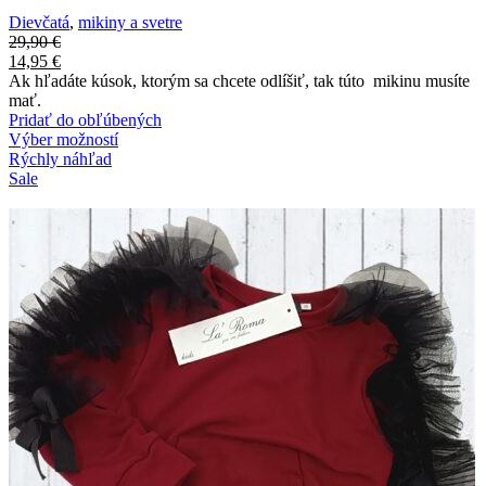
Dievčatá
,
mikiny a svetre
29,90
€
14,95
€
Ak hľadáte kúsok, ktorým sa chcete odlíšiť, tak túto mikinu musíte
mať.
Pridať do obľúbených
Výber možností
Rýchly náhľad
Sale