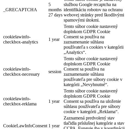
5
službou Google recaptcha na
_GRECAPTCHA
months
identifikáciu robotov na ochranu
27 days
webovej stránky pred škodlivými
spamovými útokmi.
Tento súbor cookie nastavený
doplnkom GDPR Cookie
cookielawinfo-
Consent sa používa na
1 year
checkbox-analytics
zaznamenanie súhlasu
používateľa s cookies v kategórii
„Analytics“.
Tento súbor cookie nastavený
doplnkom GDPR Cookie
cookielawinfo-
Consent sa používa na
session
checkbox-necessary
zaznamenanie súhlasu
používateľa pre súbory cookie v
kategórii „Nevyhnutné“.
Tento súbor cookie nastavený
doplnkom GDPR Cookie
cookielawinfo-
1 year
Consent sa používa na uloženie
checkbox-reklama
súhlasu používateľa pre súbory
cookie v kategórii „Reklama“.
Zaznamená predvolený stav
tlačidla príslušnej kategórie a stav
CookieLawInfoConsent
1 year
CCPA. Funguje iba v koordinácii