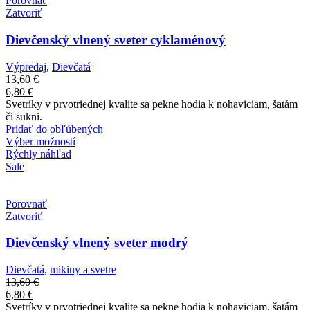
Porovnať
Zatvoriť
Dievčenský vlnený sveter cyklaménový
Výpredaj
,
Dievčatá
13,60
€
6,80
€
Svetríky v prvotriednej kvalite sa pekne hodia k nohaviciam, šatám
či sukni.
Pridať do obľúbených
Výber možností
Rýchly náhľad
Sale
Porovnať
Zatvoriť
Dievčenský vlnený sveter modrý
Dievčatá
,
mikiny a svetre
13,60
€
6,80
€
Svetríky v prvotriednej kvalite sa pekne hodia k nohaviciam, šatám