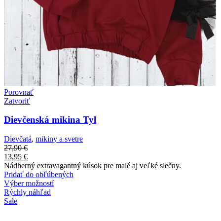
Porovnať
Zatvoriť
Dievčenská mikina Tyl
Dievčatá
,
mikiny a svetre
27,90
€
13,95
€
Nádherný extravagantný kúsok pre malé aj veľké slečny.
Pridať do obľúbených
Výber možností
Rýchly náhľad
Sale