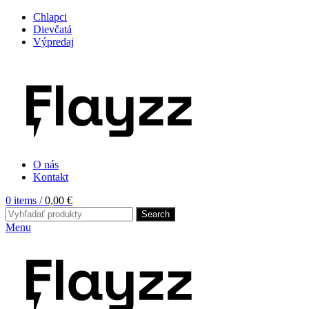
Chlapci
Dievčatá
Výpredaj
O nás
Kontakt
0
items
/
0,00
€
Search
Menu