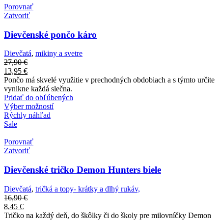
Porovnať
Zatvoriť
Dievčenské pončo káro
Dievčatá
,
mikiny a svetre
27,90
€
13,95
€
Pončo má skvelé využitie v prechodných obdobiach a s týmto určite
vynikne každá slečna.
Pridať do obľúbených
Výber možností
Rýchly náhľad
Sale
Porovnať
Zatvoriť
Dievčenské tričko Demon Hunters biele
Dievčatá
,
tričká a topy- krátky a dlhý rukáv,
16,90
€
8,45
€
Tričko na každý deň, do škôlky či do školy pre milovníčky Demon