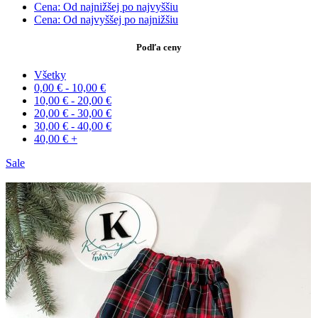
Cena: Od najnižšej po najvyššiu
Cena: Od najvyššej po najnižšiu
Podľa ceny
Všetky
0,00
€
-
10,00
€
10,00
€
-
20,00
€
20,00
€
-
30,00
€
30,00
€
-
40,00
€
40,00
€
+
Sale