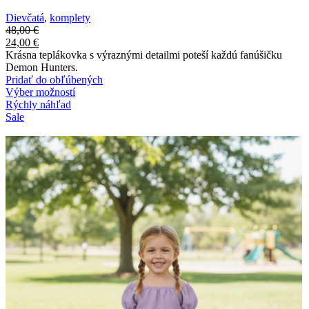
Dievčatá
,
komplety
48,00
€
24,00
€
Krásna teplákovka s výraznými detailmi poteší každú fanúšičku
Demon Hunters.
Pridať do obľúbených
Výber možností
Rýchly náhľad
Sale