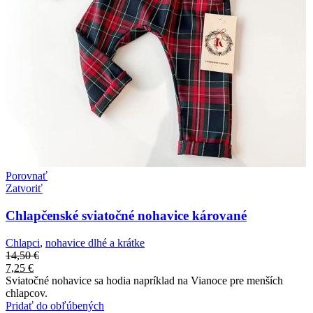
Porovnať
Zatvoriť
Chlapčenské sviatočné nohavice kárované
Chlapci
,
nohavice dlhé a krátke
14,50
€
7,25
€
Sviatočné nohavice sa hodia napríklad na Vianoce pre menších
chlapcov.
Pridať do obľúbených