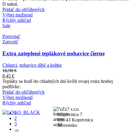
či sukni.
Pridať do obľúbených
Výber možností
Rýchly náhľad
Sale
Porovnať
Zatvoriť
Extra zateplené teplákové nohavice čierne
Chlapci
,
nohavice dlhé a krátke
16,90
€
8,45
€
Tepláky sa hodí do chladných dní kvôli svojej extra hrubej
podšívke.
Pridať do obľúbených
Výber možností
Rýchly náhľad
7zZz7 s.r.o.
1
Koprivnica 7
2
086 43 Koprivnica
3
Slovensko
→