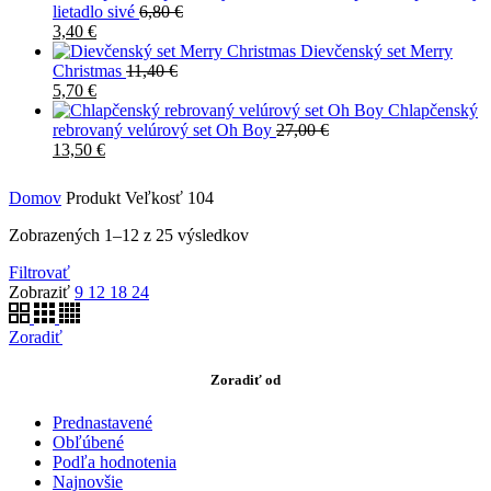
lietadlo sivé
6,80
€
3,40
€
Dievčenský set Merry
Christmas
11,40
€
5,70
€
Chlapčenský
rebrovaný velúrový set Oh Boy
27,00
€
13,50
€
Domov
Produkt Veľkosť
104
Zobrazených 1–12 z 25 výsledkov
Filtrovať
Zobraziť
9
12
18
24
Zoradiť
Zoradiť od
Prednastavené
Obľúbené
Podľa hodnotenia
Najnovšie