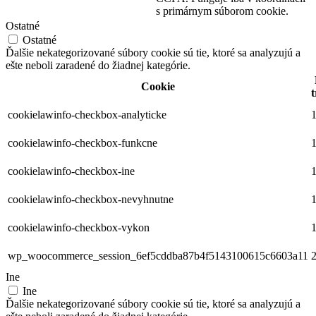
s primárnym súborom cookie.
Ostatné
Ostatné
Ďalšie nekategorizované súbory cookie sú tie, ktoré sa analyzujú a
ešte neboli zaradené do žiadnej kategórie.
Cookie
t
cookielawinfo-checkbox-analyticke
1
cookielawinfo-checkbox-funkcne
1
cookielawinfo-checkbox-ine
1
cookielawinfo-checkbox-nevyhnutne
1
cookielawinfo-checkbox-vykon
1
wp_woocommerce_session_6ef5cddba87b4f5143100615c6603a11
2
Ine
Ine
Ďalšie nekategorizované súbory cookie sú tie, ktoré sa analyzujú a