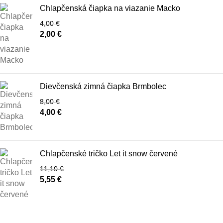
Chlapčenská čiapka na viazanie Macko
4,00
€
2,00
€
Dievčenská zimná čiapka Brmbolec
8,00
€
4,00
€
Chlapčenské tričko Let it snow červené
11,10
€
5,55
€