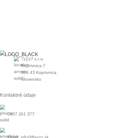
7zZz7 s.r.o.
Koprivnica 7
086 43 Koprivnica
Slovensko
Kontaktné údaje
0907 261 377
Email: info@flayzz.sk