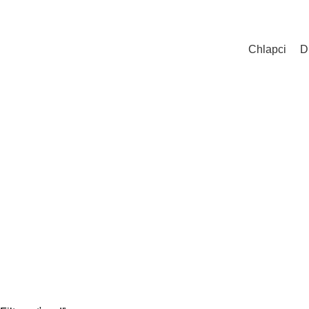
Chlapci
D
C