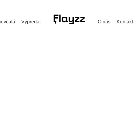
ievčatá
Výpredaj
O nás
Kontakt
1-38
HLAPCI
DARČEKOVÉ POUKÁŽKY
DIEVČATÁ
VÝPREDA