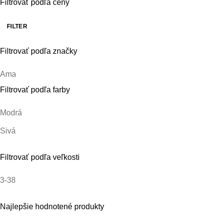
Filtrovať podľa ceny
FILTER
Minimálna
Maximálna
cena
cena
Filtrovať podľa značky
Ama
Filtrovať podľa farby
Modrá
Sivá
Filtrovať podľa veľkosti
3-38
Najlepšie hodnotené produkty