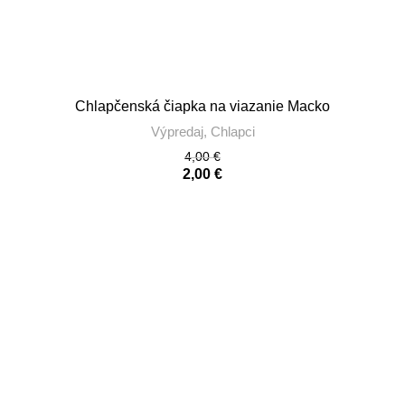
Chlapčenská čiapka na viazanie Macko
Výpredaj
,
Chlapci
4,00
€
2,00
€