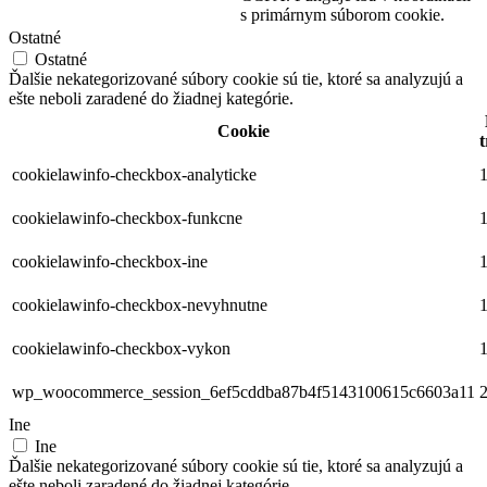
s primárnym súborom cookie.
Ostatné
Ostatné
Ďalšie nekategorizované súbory cookie sú tie, ktoré sa analyzujú a
ešte neboli zaradené do žiadnej kategórie.
Cookie
t
cookielawinfo-checkbox-analyticke
1
cookielawinfo-checkbox-funkcne
1
cookielawinfo-checkbox-ine
1
cookielawinfo-checkbox-nevyhnutne
1
cookielawinfo-checkbox-vykon
1
wp_woocommerce_session_6ef5cddba87b4f5143100615c6603a11
2
Ine
Ine
Ďalšie nekategorizované súbory cookie sú tie, ktoré sa analyzujú a
ešte neboli zaradené do žiadnej kategórie.