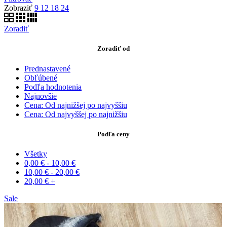
Zobraziť
9
12
18
24
Zoradiť
Zoradiť od
Prednastavené
Obľúbené
Podľa hodnotenia
Najnovšie
Cena: Od najnižšej po najvyššiu
Cena: Od najvyššej po najnižšiu
Podľa ceny
Všetky
0,00
€
-
10,00
€
10,00
€
-
20,00
€
20,00
€
+
Sale