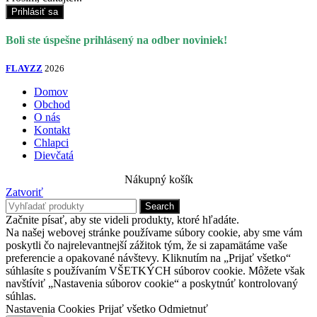
Prihlásiť sa
Boli ste úspešne prihlásený na odber noviniek!
FLAYZZ
2026
Domov
Obchod
O nás
Kontakt
Chlapci
Dievčatá
Nákupný košík
Zatvoriť
Search
Začnite písať, aby ste videli produkty, ktoré hľadáte.
Na našej webovej stránke používame súbory cookie, aby sme vám
poskytli čo najrelevantnejší zážitok tým, že si zapamätáme vaše
preferencie a opakované návštevy. Kliknutím na „Prijať všetko“
súhlasíte s používaním VŠETKÝCH súborov cookie. Môžete však
navštíviť „Nastavenia súborov cookie“ a poskytnúť kontrolovaný
súhlas.
Nastavenia Cookies
Prijať všetko
Odmietnuť