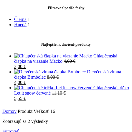
Filtrovať podľa farby
Čierna
1
Hnedá
1
Najlepšie hodnotené produkty
Chlapčenská
čiapka na viazanie Macko
4,00
€
2,00
€
Dievčenská zimná
čiapka Brmbolec
8,00
€
4,00
€
Chlapčenské tričko
Let it snow červené
11,10
€
5,55
€
Domov
Produkt Veľkosť
16
Zobrazujú sa 2 výsledky
Filtrovať