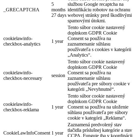
5
službou Google recaptcha na
_GRECAPTCHA
months
identifikáciu robotov na ochranu
27 days
webovej stránky pred škodlivými
spamovými útokmi.
Tento súbor cookie nastavený
doplnkom GDPR Cookie
cookielawinfo-
Consent sa používa na
1 year
checkbox-analytics
zaznamenanie súhlasu
používateľa s cookies v kategórii
„Analytics“.
Tento súbor cookie nastavený
doplnkom GDPR Cookie
cookielawinfo-
Consent sa používa na
session
checkbox-necessary
zaznamenanie súhlasu
používateľa pre súbory cookie v
kategórii „Nevyhnutné“.
Tento súbor cookie nastavený
doplnkom GDPR Cookie
cookielawinfo-
1 year
Consent sa používa na uloženie
checkbox-reklama
súhlasu používateľa pre súbory
cookie v kategórii „Reklama“.
Zaznamená predvolený stav
tlačidla príslušnej kategórie a stav
CookieLawInfoConsent
1 year
CCPA. Funguje iba v koordinácii