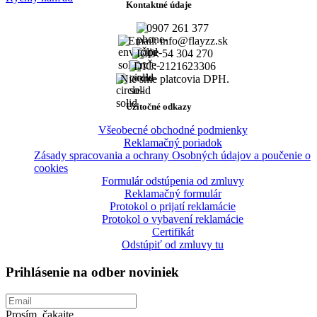
Kontaktné údaje
0907 261 377
Email: info@flayzz.sk
IČO: 54 304 270
DIČ: 2121623306
Nie sme platcovia DPH.
Užitočné odkazy
Všeobecné obchodné podmienky
Reklamačný poriadok
Zásady spracovania a ochrany Osobných údajov a poučenie o
cookies
Formulár odstúpenia od zmluvy
Reklamačný formulár
Protokol o prijatí reklamácie
Protokol o vybavení reklamácie
Certifikát
Odstúpiť od zmluvy tu
Prihlásenie na odber noviniek
Prosím, čakajte...