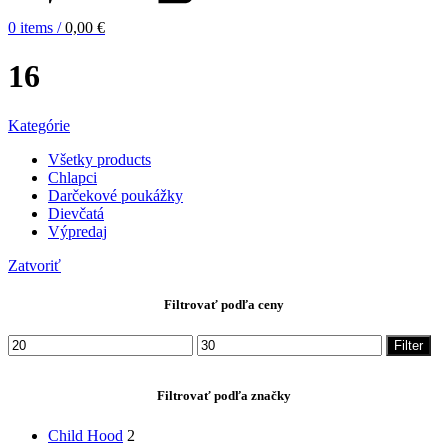
0
items
/
0,00
€
16
Kategórie
Všetky
products
Chlapci
Darčekové poukážky
Dievčatá
Výpredaj
Zatvoriť
Filtrovať podľa ceny
Minimálna
Maximálna
Filter
cena
cena
Filtrovať podľa značky
Child Hood
2