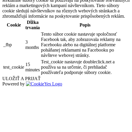
Reklamné súbory cookie sa používajú na poskytovanie relevantných
reklám a marketingových kampaní návštevníkom. Tieto súbory
cookie sledujú návštevníkov na rôznych webových stránkach a
zhromažďujú informácie na poskytovanie prispôsobených reklám.
Dĺžka
Cookie
Popis
trvania
Tento súbor cookie nastavuje spoločnosť
Facebook tak, aby zobrazovala reklamy na
3
_fbp
Facebooku alebo na digitálnej platforme
months
poháňanej reklamami na Facebooku po
návšteve webovej stránky.
Test_cookie nastavuje doubleclick.net a
15
test_cookie
používa sa na určenie, či prehliadač
minutes
používateľa podporuje súbory cookie.
ULOŽIŤ A PRIJAŤ
Powered by