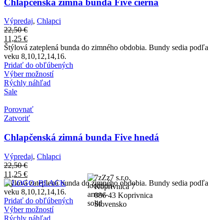
Chlapčenská zimná bunda Five čierna
Výpredaj
,
Chlapci
22,50
€
11,25
€
Štýlová zateplená bunda do zimného obdobia. Bundy sedia podľa
veku 8,10,12,14,16.
Pridať do obľúbených
Výber možností
Rýchly náhľad
Sale
Porovnať
Zatvoriť
Chlapčenská zimná bunda Five hnedá
Výpredaj
,
Chlapci
22,50
€
11,25
€
7zZz7 s.r.o.
Štýlová zateplená bunda do zimného obdobia. Bundy sedia podľa
Koprivnica 7
veku 8,10,12,14,16.
086 43 Koprivnica
Pridať do obľúbených
Slovensko
Výber možností
Rýchly náhľad