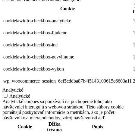
Cookie
t
cookielawinfo-checkbox-analyticke
1
cookielawinfo-checkbox-funkcne
1
cookielawinfo-checkbox-ine
1
cookielawinfo-checkbox-nevyhnutne
1
cookielawinfo-checkbox-vykon
1
wp_woocommerce_session_6ef5cddba87b4f5143100615c6603a11
2
Analytické
Analytické
Analytické cookies sa používajú na pochopenie toho, ako
návštevníci interagujú s webovou stránkou. Tieto súbory cookie
pomáhajú poskytovať informácie o metrikách, ako je počet
návštevníkov, miera odchodov, zdroj návštevnosti atď.
Dĺžka
Cookie
Popis
trvania