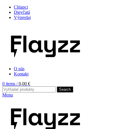
Chlapci
Dievčatá
Výpredaj
O nás
Kontakt
0
items
/
0,00
€
Search
Menu