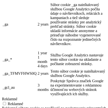
Súbor cookie _ga nainštalovaný
službou Google Analytics počíta
údaje o návštevníkoch, reláciách a
kampaniach a tiež sleduje
používanie stránky pre analytický
_ga
2 years
prehľad stránky. Súbor cookie
ukladá informácie anonymne a
priraďuje náhodne vygenerované
číslo na rozpoznanie jedinečných
návštevníkov.
1 year
Služba Google Analytics nastavuje
1
_ga_*
tento súbor cookie na ukladanie a
month
počítanie zobrazení stránky.
4 days
Tento súbor cookie je nainštalovaný
_ga_TFMVFHWS0Q
2 years
službou Google Analytics.
Poskytuje Správca značiek Google
3
na experimentovanie s reklamnou
_gcl_au
months
účinnosťou webových stránok
využívajúcich ich služby.
Reklamné
Reklamné