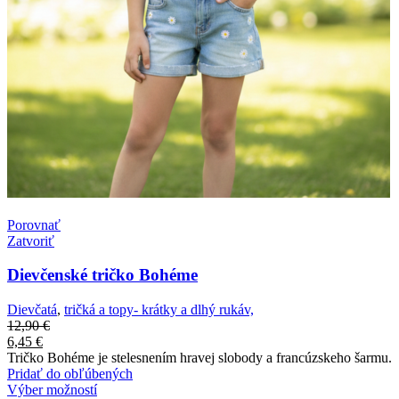
Porovnať
Zatvoriť
Dievčenské tričko Bohéme
Dievčatá
,
tričká a topy- krátky a dlhý rukáv,
12,90
€
6,45
€
Tričko Bohéme je stelesnením hravej slobody a francúzskeho šarmu.
Pridať do obľúbených
Výber možností