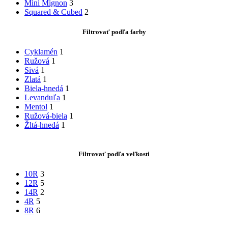
Mini Mignon
3
Squared & Cubed
2
Filtrovať podľa farby
Cyklamén
1
Ružová
1
Sivá
1
Zlatá
1
Biela-hnedá
1
Levanduľa
1
Mentol
1
Ružová-biela
1
Žltá-hnedá
1
Filtrovať podľa veľkosti
10R
3
12R
5
14R
2
4R
5
8R
6