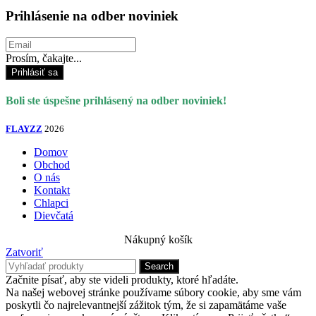
Prihlásenie na odber noviniek
Prosím, čakajte...
Prihlásiť sa
Boli ste úspešne prihlásený na odber noviniek!
FLAYZZ
2026
Domov
Obchod
O nás
Kontakt
Chlapci
Dievčatá
Nákupný košík
Zatvoriť
Search
Začnite písať, aby ste videli produkty, ktoré hľadáte.
Na našej webovej stránke používame súbory cookie, aby sme vám
poskytli čo najrelevantnejší zážitok tým, že si zapamätáme vaše