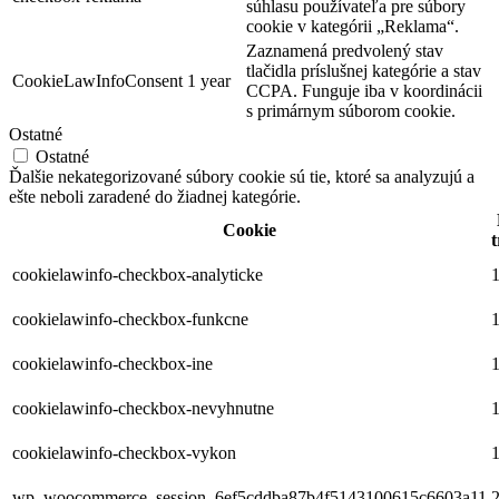
súhlasu používateľa pre súbory
cookie v kategórii „Reklama“.
Zaznamená predvolený stav
tlačidla príslušnej kategórie a stav
CookieLawInfoConsent
1 year
CCPA. Funguje iba v koordinácii
s primárnym súborom cookie.
Ostatné
Ostatné
Ďalšie nekategorizované súbory cookie sú tie, ktoré sa analyzujú a
ešte neboli zaradené do žiadnej kategórie.
Cookie
t
cookielawinfo-checkbox-analyticke
1
cookielawinfo-checkbox-funkcne
1
cookielawinfo-checkbox-ine
1
cookielawinfo-checkbox-nevyhnutne
1
cookielawinfo-checkbox-vykon
1
wp_woocommerce_session_6ef5cddba87b4f5143100615c6603a11
2