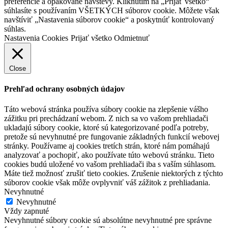
preferencie a opakované návštevy. Kliknutím na „Prijať všetko“
súhlasíte s používaním VŠETKÝCH súborov cookie. Môžete však
navštíviť „Nastavenia súborov cookie“ a poskytnúť kontrolovaný
súhlas.
Nastavenia Cookies
Prijať všetko
Odmietnuť
Close
Prehľad ochrany osobných údajov
Táto webová stránka používa súbory cookie na zlepšenie vášho
zážitku pri prechádzaní webom. Z nich sa vo vašom prehliadači
ukladajú súbory cookie, ktoré sú kategorizované podľa potreby,
pretože sú nevyhnutné pre fungovanie základných funkcií webovej
stránky. Používame aj cookies tretích strán, ktoré nám pomáhajú
analyzovať a pochopiť, ako používate túto webovú stránku. Tieto
cookies budú uložené vo vašom prehliadači iba s vaším súhlasom.
Máte tiež možnosť zrušiť tieto cookies. Zrušenie niektorých z týchto
súborov cookie však môže ovplyvniť váš zážitok z prehliadania.
Nevyhnutné
Nevyhnutné
Vždy zapnuté
Nevyhnutné súbory cookie sú absolútne nevyhnutné pre správne