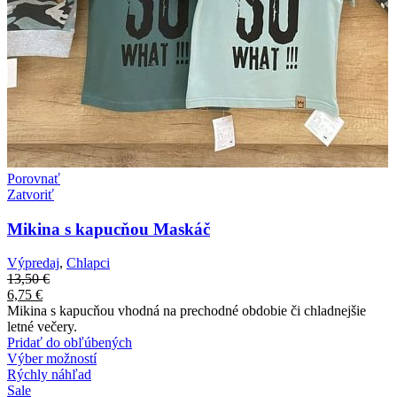
Porovnať
Zatvoriť
Mikina s kapucňou Maskáč
Výpredaj
,
Chlapci
13,50
€
6,75
€
Mikina s kapucňou vhodná na prechodné obdobie či chladnejšie
letné večery.
Pridať do obľúbených
Výber možností
Rýchly náhľad
Sale