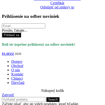
Certifikát
Odstúpiť od zmluvy tu
Prihlásenie na odber noviniek
Prosím, čakajte...
Prihlásiť sa
Boli ste úspešne prihlásený na odber noviniek!
FLAYZZ
2026
Domov
Obchod
O nás
Kontakt
Chlapci
Dievčatá
Nákupný košík
Zatvoriť
Search
Začnite písať, aby ste videli produkty, ktoré hľadáte.