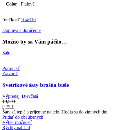
Color
Fialová
Veľkosť
104/110
Doprava a doručenie
Možno by sa Vám páčilo…
Sale
Porovnať
Zatvoriť
Svetríkové šaty brošňa biele
Výpredaj
,
Dievčatá
19,50
€
9,75
€
Šaty sú teplé a príjemné na telo. Hodia sa do zimných dní.
Pridať do obľúbených
Výber možností
Rýchly náhľad