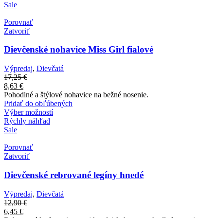
Sale
Porovnať
Zatvoriť
Dievčenské nohavice Miss Girl fialové
Výpredaj
,
Dievčatá
17,25
€
8,63
€
Pohodlné a štýlové nohavice na bežné nosenie.
Pridať do obľúbených
Výber možností
Rýchly náhľad
Sale
Porovnať
Zatvoriť
Dievčenské rebrované legíny hnedé
Výpredaj
,
Dievčatá
12,90
€
6,45
€