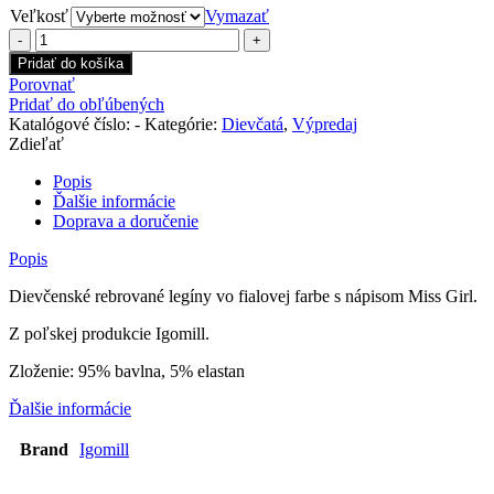
Veľkosť
Vymazať
množstvo
Dievčenské
Pridať do košíka
rebrované
Porovnať
legíny
Pridať do obľúbených
fialové
Katalógové číslo:
-
Kategórie:
Dievčatá
,
Výpredaj
Zdieľať
Popis
Ďalšie informácie
Doprava a doručenie
Popis
Dievčenské rebrované legíny vo fialovej farbe s nápisom Miss Girl.
Z poľskej produkcie Igomill.
Zloženie: 95% bavlna, 5% elastan
Ďalšie informácie
Brand
Igomill