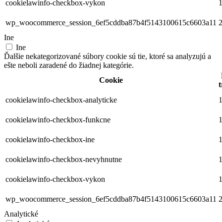
cookielawinfo-checkbox-vykon
1
wp_woocommerce_session_6ef5cddba87b4f5143100615c6603a11
2
Ine
Ine
Ďalšie nekategorizované súbory cookie sú tie, ktoré sa analyzujú a
ešte neboli zaradené do žiadnej kategórie.
Cookie
t
cookielawinfo-checkbox-analyticke
1
cookielawinfo-checkbox-funkcne
1
cookielawinfo-checkbox-ine
1
cookielawinfo-checkbox-nevyhnutne
1
cookielawinfo-checkbox-vykon
1
wp_woocommerce_session_6ef5cddba87b4f5143100615c6603a11
2
Analytické