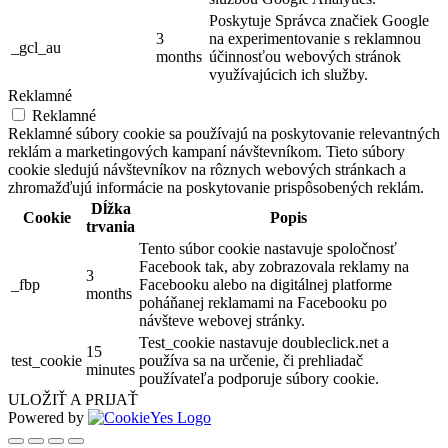
Poskytuje Správca značiek Google
3
na experimentovanie s reklamnou
_gcl_au
months
účinnosťou webových stránok
využívajúcich ich služby.
Reklamné
Reklamné
Reklamné súbory cookie sa používajú na poskytovanie relevantných
reklám a marketingových kampaní návštevníkom. Tieto súbory
cookie sledujú návštevníkov na rôznych webových stránkach a
zhromažďujú informácie na poskytovanie prispôsobených reklám.
Dĺžka
Cookie
Popis
trvania
Tento súbor cookie nastavuje spoločnosť
Facebook tak, aby zobrazovala reklamy na
3
_fbp
Facebooku alebo na digitálnej platforme
months
poháňanej reklamami na Facebooku po
návšteve webovej stránky.
Test_cookie nastavuje doubleclick.net a
15
test_cookie
používa sa na určenie, či prehliadač
minutes
používateľa podporuje súbory cookie.
ULOŽIŤ A PRIJAŤ
Powered by