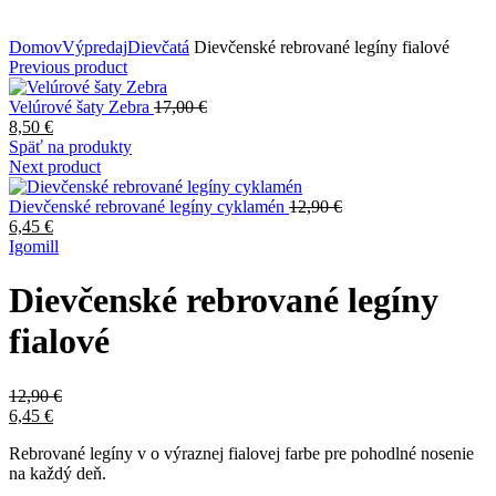
Zväčšiť obrázok
Domov
Výpredaj
Dievčatá
Dievčenské rebrované legíny fialové
Previous product
Velúrové šaty Zebra
17,00
€
8,50
€
Späť na produkty
Next product
Dievčenské rebrované legíny cyklamén
12,90
€
6,45
€
Igomill
Dievčenské rebrované legíny
fialové
12,90
€
6,45
€
Rebrované legíny v o výraznej fialovej farbe pre pohodlné nosenie
na každý deň.