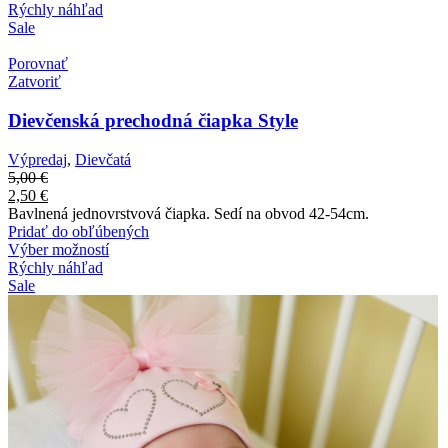
Rýchly náhľad
Sale
Porovnať
Zatvoriť
Dievčenská prechodná čiapka Style
Výpredaj
,
Dievčatá
5,00
€
2,50
€
Bavlnená jednovrstvová čiapka. Sedí na obvod 42-54cm.
Pridať do obľúbených
Výber možností
Rýchly náhľad
Sale