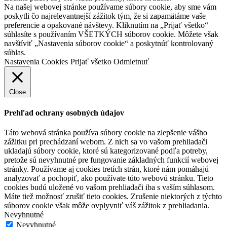
Na našej webovej stránke používame súbory cookie, aby sme vám
poskytli čo najrelevantnejší zážitok tým, že si zapamätáme vaše
preferencie a opakované návštevy. Kliknutím na „Prijať všetko“
súhlasíte s používaním VŠETKÝCH súborov cookie. Môžete však
navštíviť „Nastavenia súborov cookie“ a poskytnúť kontrolovaný
súhlas.
Nastavenia Cookies
Prijať všetko
Odmietnuť
Close
Prehľad ochrany osobných údajov
Táto webová stránka používa súbory cookie na zlepšenie vášho
zážitku pri prechádzaní webom. Z nich sa vo vašom prehliadači
ukladajú súbory cookie, ktoré sú kategorizované podľa potreby,
pretože sú nevyhnutné pre fungovanie základných funkcií webovej
stránky. Používame aj cookies tretích strán, ktoré nám pomáhajú
analyzovať a pochopiť, ako používate túto webovú stránku. Tieto
cookies budú uložené vo vašom prehliadači iba s vaším súhlasom.
Máte tiež možnosť zrušiť tieto cookies. Zrušenie niektorých z týchto
súborov cookie však môže ovplyvniť váš zážitok z prehliadania.
Nevyhnutné
Nevyhnutné