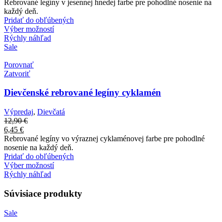
Rebrované legíny v jesennej hnedej farbe pre pohodlné nosenie na
každý deň.
Pridať do obľúbených
Výber možností
Rýchly náhľad
Sale
Porovnať
Zatvoriť
Dievčenské rebrované legíny cyklamén
Výpredaj
,
Dievčatá
12,90
€
6,45
€
Rebrované legíny vo výraznej cyklaménovej farbe pre pohodlné
nosenie na každý deň.
Pridať do obľúbených
Výber možností
Rýchly náhľad
Súvisiace produkty
Sale