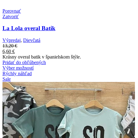
Porovnať
Zatvoriť
La Lola overal Batik
Výpredaj
,
Dievčatá
13,20
€
6,60
€
Krásny overal batik v španielskom štýle.
Pridať do obľúbených
Výber možností
Rýchly náhľad
Sale