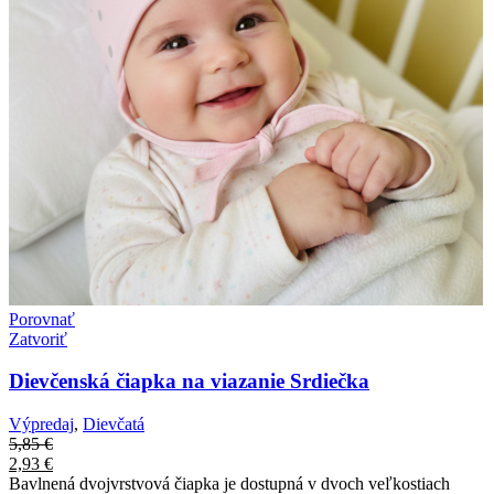
Porovnať
Zatvoriť
Dievčenská čiapka na viazanie Srdiečka
Výpredaj
,
Dievčatá
5,85
€
2,93
€
Bavlnená dvojvrstvová čiapka je dostupná v dvoch veľkostiach