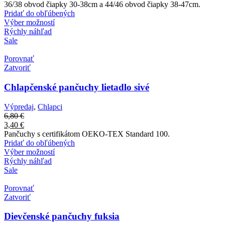
36/38 obvod čiapky 30-38cm a 44/46 obvod čiapky 38-47cm.
Pridať do obľúbených
Výber možností
Rýchly náhľad
Sale
Porovnať
Zatvoriť
Chlapčenské pančuchy lietadlo sivé
Výpredaj
,
Chlapci
6,80
€
3,40
€
Pančuchy s certifikátom OEKO-TEX Standard 100.
Pridať do obľúbených
Výber možností
Rýchly náhľad
Sale
Porovnať
Zatvoriť
Dievčenské pančuchy fuksia