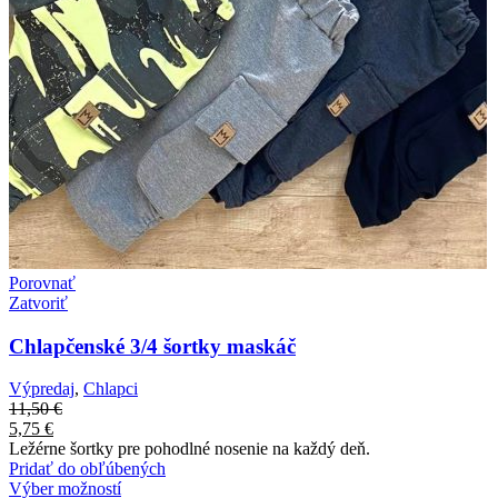
Porovnať
Zatvoriť
Chlapčenské 3/4 šortky maskáč
Výpredaj
,
Chlapci
11,50
€
5,75
€
Ležérne šortky pre pohodlné nosenie na každý deň.
Pridať do obľúbených
Výber možností