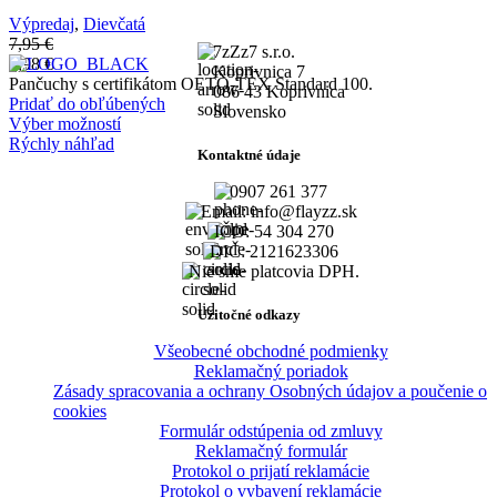
Výpredaj
,
Dievčatá
7,95
€
7zZz7 s.r.o.
3,98
€
Koprivnica 7
Pančuchy s certifikátom OETO-TEX Standard 100.
086 43 Koprivnica
Pridať do obľúbených
Slovensko
Výber možností
Rýchly náhľad
Kontaktné údaje
0907 261 377
Email: info@flayzz.sk
IČO: 54 304 270
DIČ: 2121623306
Nie sme platcovia DPH.
Užitočné odkazy
Všeobecné obchodné podmienky
Reklamačný poriadok
Zásady spracovania a ochrany Osobných údajov a poučenie o
cookies
Formulár odstúpenia od zmluvy
Reklamačný formulár
Protokol o prijatí reklamácie
Protokol o vybavení reklamácie