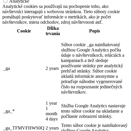
Analytické
Analytické cookies sa používajú na pochopenie toho, ako
návštevníci interagujú s webovou stránkou. Tieto súbory cookie
pomáhajú poskytovať informácie o metrikách, ako je počet
návštevníkov, miera odchodov, zdroj návštevnosti atď.
Dĺžka
Cookie
Popis
trvania
Súbor cookie _ga nainštalovaný
službou Google Analytics počíta
údaje o návštevníkoch, reláciách a
kampaniach a tiež sleduje
používanie stránky pre analytický
_ga
2 years
prehľad stránky. Súbor cookie
ukladá informácie anonymne a
priraďuje náhodne vygenerované
číslo na rozpoznanie jedinečných
návštevníkov.
1 year
Služba Google Analytics nastavuje
1
_ga_*
tento súbor cookie na ukladanie a
month
počítanie zobrazení stránky.
4 days
Tento súbor cookie je nainštalovaný
_ga_TFMVFHWS0Q
2 years
službou Google Analytics.