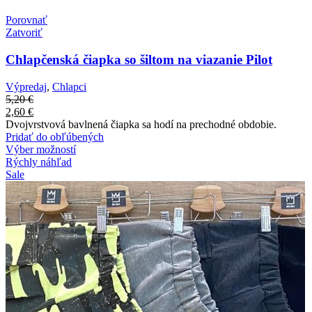
Porovnať
Zatvoriť
Chlapčenská čiapka so šiltom na viazanie Pilot
Výpredaj
,
Chlapci
5,20
€
2,60
€
Dvojvrstvová bavlnená čiapka sa hodí na prechodné obdobie.
Pridať do obľúbených
Výber možností
Rýchly náhľad
Sale