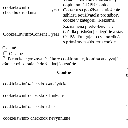
doplnkom GDPR Cookie
cookielawinfo-
1 year
Consent sa používa na uloženie
checkbox-reklama
súhlasu používateľa pre súbory
cookie v kategórii „Reklama“.
Zaznamená predvolený stav
tlačidla príslušnej kategórie a stav
CookieLawInfoConsent
1 year
CCPA. Funguje iba v koordinácii
s primárnym súborom cookie.
Ostatné
Ostatné
Ďalšie nekategorizované súbory cookie sú tie, ktoré sa analyzujú a
ešte neboli zaradené do žiadnej kategórie.
Cookie
t
cookielawinfo-checkbox-analyticke
1
cookielawinfo-checkbox-funkcne
1
cookielawinfo-checkbox-ine
1
cookielawinfo-checkbox-nevyhnutne
1