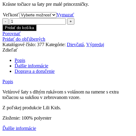
Krásne točiace sa šaty pre malé princezničky.
Veľkosť
Vymazať
množstvo
Velúrové
Pridať do košíka
šaty
Porovnať
Zebra
Pridať do obľúbených
Katalógové číslo:
377
Kategórie:
Dievčatá
,
Výpredaj
Zdieľať
Popis
Ďalšie informácie
Doprava a doručenie
Popis
Velúrové šaty s dlhým rukávom s volánom na ramene s extra
točiacou sa sukňou v zebrovanom vzore.
Z poľskej produkcie Lili Kids.
Zloženie: 100% polyester
Ďalšie informácie