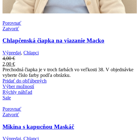
Porovnať
Zatvoriť
Chlapčenská čiapka na viazanie Macko
Výpredaj
,
Chlapci
4,00
€
2,00
€
Prechodná čiapka je v troch farbách vo veľkosti 38. V objednávke
vyberte číslo farby podľa obrázku.
Pridať do obľúbených
Výber možností
Rýchly náhľad
Sale
Porovnať
Zatvoriť
Mikina s kapucňou Maskáč
Výpredaj
,
Chlapci