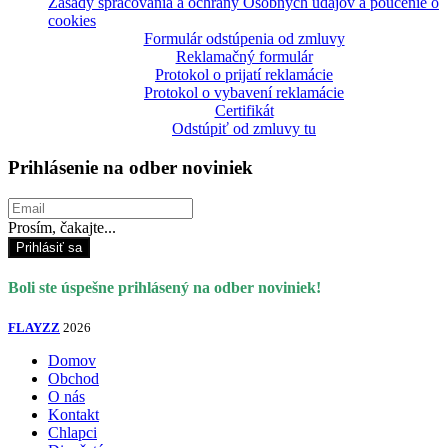
Zásady spracovania a ochrany Osobných údajov a poučenie o
cookies
Formulár odstúpenia od zmluvy
Reklamačný formulár
Protokol o prijatí reklamácie
Protokol o vybavení reklamácie
Certifikát
Odstúpiť od zmluvy tu
Prihlásenie na odber noviniek
Prosím, čakajte...
Prihlásiť sa
Boli ste úspešne prihlásený na odber noviniek!
FLAYZZ
2026
Domov
Obchod
O nás
Kontakt
Chlapci