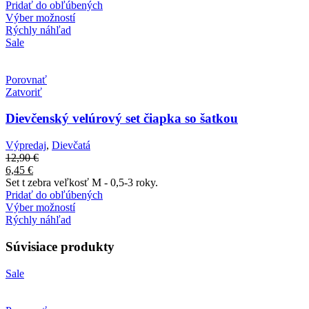
Pridať do obľúbených
Výber možností
Rýchly náhľad
Sale
Porovnať
Zatvoriť
Dievčenský velúrový set čiapka so šatkou
Výpredaj
,
Dievčatá
12,90
€
6,45
€
Set t zebra veľkosť M - 0,5-3 roky.
Pridať do obľúbených
Výber možností
Rýchly náhľad
Súvisiace produkty
Sale