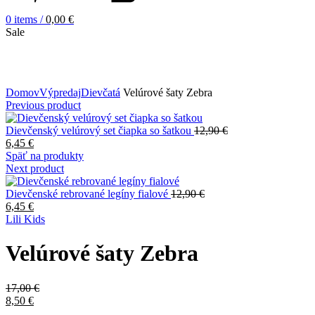
0
items
/
0,00
€
Sale
Zväčšiť obrázok
Domov
Výpredaj
Dievčatá
Velúrové šaty Zebra
Previous product
Dievčenský velúrový set čiapka so šatkou
12,90
€
6,45
€
Späť na produkty
Next product
Dievčenské rebrované legíny fialové
12,90
€
6,45
€
Lili Kids
Velúrové šaty Zebra
17,00
€
8,50
€