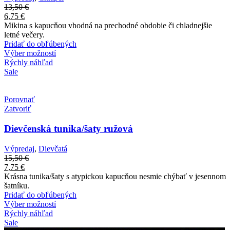
13,50
€
6,75
€
Mikina s kapucňou vhodná na prechodné obdobie či chladnejšie
letné večery.
Pridať do obľúbených
Výber možností
Rýchly náhľad
Sale
Porovnať
Zatvoriť
Dievčenská tunika/šaty ružová
Výpredaj
,
Dievčatá
15,50
€
7,75
€
Krásna tunika/šaty s atypickou kapucňou nesmie chýbať v jesennom
šatníku.
Pridať do obľúbených
Výber možností
Rýchly náhľad
Sale