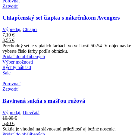
Porovnať
Zatvoriť
Chlapčenský set čiapka s nákrčníkom Avengers
Výpredaj
,
Chlapci
7,10
€
3,55
€
Prechodný set je v piatich farbách vo veľkosti 50-54. V objednávke
vyberte číslo farby podľa obrázku.
Pridať do obľúbených
Výber možností
Rýchly náhľad
Sale
Porovnať
Zatvoriť
Bavlnená sukňa s mašľou ružová
Výpredaj
,
Dievčatá
10,80
€
5,40
€
Sukňa je vhodná na slávnostnú príležitosť aj bežné nosenie.
Pridať do obľúbených