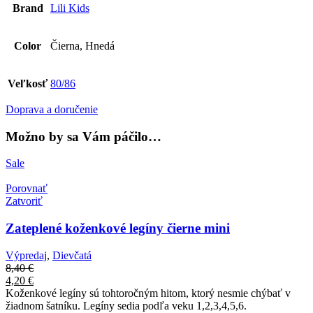
Brand
Lili Kids
Color
Čierna, Hnedá
Veľkosť
80/86
Doprava a doručenie
Možno by sa Vám páčilo…
Sale
Porovnať
Zatvoriť
Zateplené koženkové legíny čierne mini
Výpredaj
,
Dievčatá
8,40
€
4,20
€
Koženkové legíny sú tohtoročným hitom, ktorý nesmie chýbať v
žiadnom šatníku. Legíny sedia podľa veku 1,2,3,4,5,6.