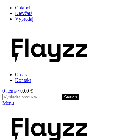
Chlapci
Dievčatá
Výpredaj
O nás
Kontakt
0
items
/
0,00
€
Search
Menu