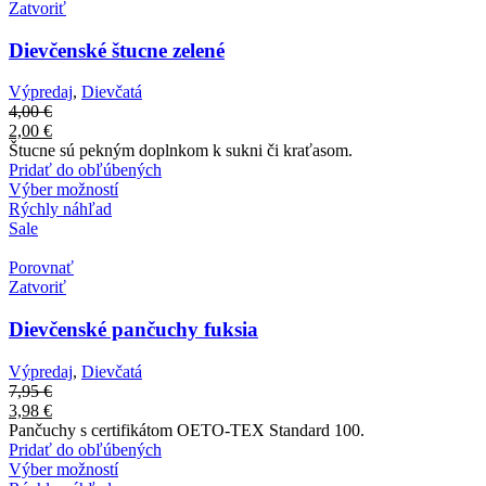
Zatvoriť
Dievčenské štucne zelené
Výpredaj
,
Dievčatá
4,00
€
2,00
€
Štucne sú pekným doplnkom k sukni či kraťasom.
Pridať do obľúbených
Výber možností
Rýchly náhľad
Sale
Porovnať
Zatvoriť
Dievčenské pančuchy fuksia
Výpredaj
,
Dievčatá
7,95
€
3,98
€
Pančuchy s certifikátom OETO-TEX Standard 100.
Pridať do obľúbených
Výber možností