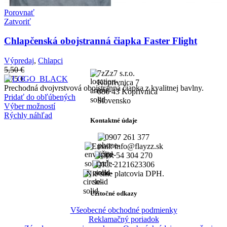
Porovnať
Zatvoriť
Chlapčenská obojstranná čiapka Faster Flight
Výpredaj
,
Chlapci
5,50
€
7zZz7 s.r.o.
2,75
€
Koprivnica 7
Prechodná dvojvrstvová obojstranná čiapka z kvalitnej bavlny.
086 43 Koprivnica
Pridať do obľúbených
Slovensko
Výber možností
Rýchly náhľad
Kontaktné údaje
0907 261 377
Email: info@flayzz.sk
IČO: 54 304 270
DIČ: 2121623306
Nie sme platcovia DPH.
Užitočné odkazy
Všeobecné obchodné podmienky
Reklamačný poriadok